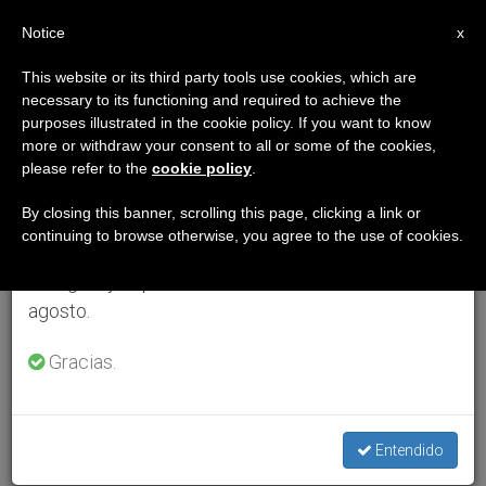
ES
Notice
×
x
Aviso importante
This website or its third party tools use cookies, which are
necessary to its functioning and required to achieve the
Del 27 de julio al 7 de agosto haremos la pausa
purposes illustrated in the cookie policy. If you want to know
anual, aprovechando que en el periodo de verano
more or withdraw your consent to all or some of the cookies,
please refer to the
cookie policy
.
se generan menos informaciones y también el
consumo de las mismas disminuye.
By closing this banner, scrolling this page, clicking a link or
continuing to browse otherwise, you agree to the use of cookies.
Retomamos el trabajo ordinario de las ediciones
en inglés y español de ZENIT el lunes 10 de
agosto.
Gracias.
Entendido