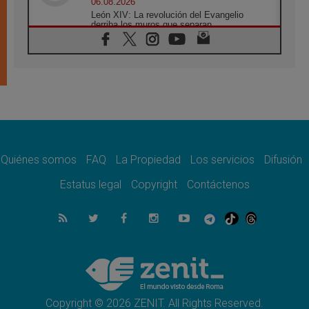
06.08.2026
León XIV: La revolución del Evangelio
derriba los muros que separan
06.08.2026
La Iglesia en Ceuta: caridad y esperanza
frente al drama migratorio
06.08.2026
La visita del Papa a Perú será un tiempo de
gracia reconciliación y esperanza
06.08.2026
Cardenal Rossi: "La llegada del Papa León a
Argentina es un homenaje a Francisco"
Quiénes somos
FAQ
La Propiedad
Los servicios
Difusión
06.08.2026
En Asís, León XIV invita a los jóvenes a
Estatus legal
Copyright
Contáctenos
«construir la civilización del amor»
05.08.2026
El cardenal Parolin en México: Toda la
sociedad necesita el mensaje del Evangelio
05.08.2026
Santa María la Mayor, Makrickas: La gracia
de Dios desciende sobre el mundo
Copyright © 2026 ZENIT. All Rights Reserved.