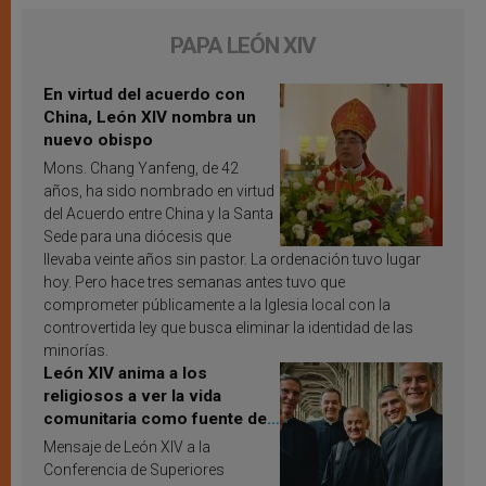
PAPA LEÓN XIV
En virtud del acuerdo con
China, León XIV nombra un
nuevo obispo
Mons. Chang Yanfeng, de 42
años, ha sido nombrado en virtud
del Acuerdo entre China y la Santa
Sede para una diócesis que
llevaba veinte años sin pastor. La ordenación tuvo lugar
hoy. Pero hace tres semanas antes tuvo que
comprometer públicamente a la Iglesia local con la
controvertida ley que busca eliminar la identidad de las
minorías.
León XIV anima a los
religiosos a ver la vida
comunitaria como fuente de
inspiración y santificación
Mensaje de León XIV a la
Conferencia de Superiores