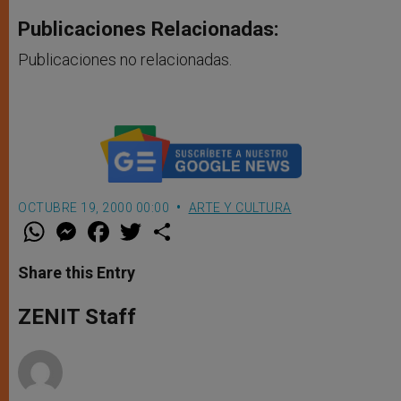
Publicaciones Relacionadas:
Publicaciones no relacionadas.
OCTUBRE 19, 2000 00:00
ARTE Y CULTURA
W
M
F
T
S
h
e
a
w
h
a
s
c
i
a
t
s
e
t
r
Share this Entry
s
e
b
t
e
A
n
o
e
p
g
o
r
ZENIT Staff
p
e
k
r