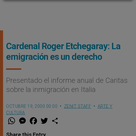
Cardenal Roger Etchegaray: La
emigración es un derecho
Presentado el informe anual de Caritas
sobre la inmigración en Italia
OCTUBRE 19, 2000 00:00
ZENIT STAFF
ARTE Y
CULTURA
W
M
F
T
S
h
e
a
w
h
a
s
c
i
a
t
s
e
t
r
Share this Entry