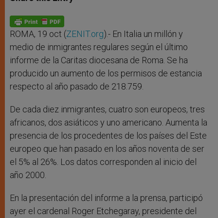
s
e
b
t
e
A
n
o
e
p
g
o
r
p
e
k
r
ROMA, 19 oct (
ZENIT.org
).- En Italia un millón y
medio de inmigrantes regulares según el último
informe de la Caritas diocesana de Roma. Se ha
producido un aumento de los permisos de estancia
respecto al año pasado de 218.759.
De cada diez inmigrantes, cuatro son europeos, tres
africanos, dos asiáticos y uno americano. Aumenta la
presencia de los procedentes de los países del Este
europeo que han pasado en los años noventa de ser
el 5% al 26%. Los datos corresponden al inicio del
año 2000.
En la presentación del informe a la prensa, participó
ayer el cardenal Roger Etchegaray, presidente del