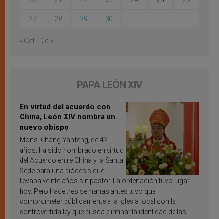
20
21
22
23
24
25
26
27
28
29
30
« Oct
Dic »
PAPA LEÓN XIV
En virtud del acuerdo con
China, León XIV nombra un
nuevo obispo
Mons. Chang Yanfeng, de 42
años, ha sido nombrado en virtud
del Acuerdo entre China y la Santa
Sede para una diócesis que
llevaba veinte años sin pastor. La ordenación tuvo lugar
hoy. Pero hace tres semanas antes tuvo que
comprometer públicamente a la Iglesia local con la
controvertida ley que busca eliminar la identidad de las