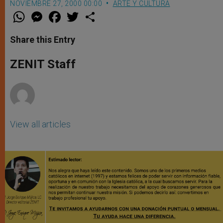
NOVIEMBRE 27, 2000 00:00
ARTE Y CULTURA
W
M
F
T
S
h
e
a
w
h
a
s
c
i
a
t
s
e
t
r
Share this Entry
s
e
b
t
e
A
n
o
e
p
g
o
r
ZENIT Staff
p
e
k
r
View all articles