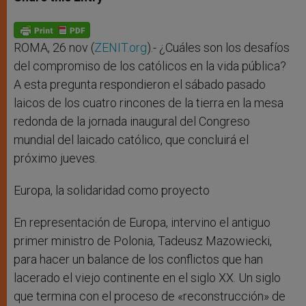
s
e
b
t
e
A
n
o
e
p
g
o
r
p
e
k
r
ROMA, 26 nov (
ZENIT.org
).- ¿Cuáles son los desafíos
del compromiso de los católicos en la vida pública?
A esta pregunta respondieron el sábado pasado
laicos de los cuatro rincones de la tierra en la mesa
redonda de la jornada inaugural del Congreso
mundial del laicado católico, que concluirá el
próximo jueves.
Europa, la solidaridad como proyecto
En representación de Europa, intervino el antiguo
primer ministro de Polonia, Tadeusz Mazowiecki,
para hacer un balance de los conflictos que han
lacerado el viejo continente en el siglo XX. Un siglo
que termina con el proceso de «reconstrucción» de