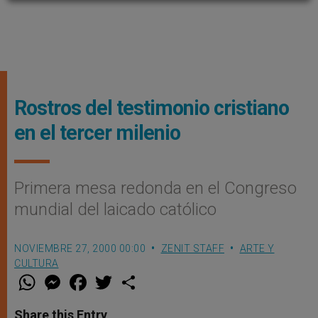
Rostros del testimonio cristiano
en el tercer milenio
Primera mesa redonda en el Congreso
mundial del laicado católico
NOVIEMBRE 27, 2000 00:00
ZENIT STAFF
ARTE Y
CULTURA
W
M
F
T
S
h
e
a
w
h
a
s
c
i
a
t
s
e
t
r
Share this Entry