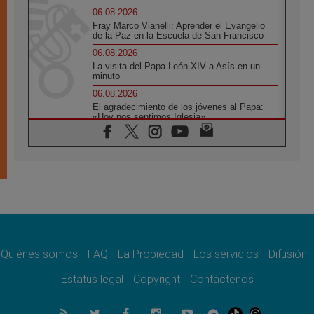
06.08.2026
Fray Marco Vianelli: Aprender el Evangelio
de la Paz en la Escuela de San Francisco
06.08.2026
La visita del Papa León XIV a Asís en un
minuto
06.08.2026
El agradecimiento de los jóvenes al Papa:
«Hoy nos sentimos Iglesia»
06.08.2026
Líbano: Reanudan los coloquios en Roma en
medio de tensiones y ataques en el sur del
país
06.08.2026
Hiroshima y Nagasaki, 81 años después.
Comienzan "Diez Días Oración por la Paz"
06.08.2026
Pizzaballa en Asís: los cristianos quieren
paz
Quiénes somos
FAQ
La Propiedad
Los servicios
Difusión
06.08.2026
Estatus legal
Copyright
Contáctenos
Sturla: La visita de León XIV será una buena
noticia para todo el Uruguay
06.08.2026