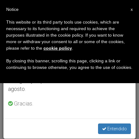
ES
Notice
×
x
Aviso importante
This website or its third party tools use cookies, which are
necessary to its functioning and required to achieve the
Del 27 de julio al 7 de agosto haremos la pausa
purposes illustrated in the cookie policy. If you want to know
anual, aprovechando que en el periodo de verano
more or withdraw your consent to all or some of the cookies,
please refer to the
cookie policy
.
se generan menos informaciones y también el
consumo de las mismas disminuye.
By closing this banner, scrolling this page, clicking a link or
continuing to browse otherwise, you agree to the use of cookies.
Retomamos el trabajo ordinario de las ediciones
en inglés y español de ZENIT el lunes 10 de
agosto.
Gracias.
Entendido