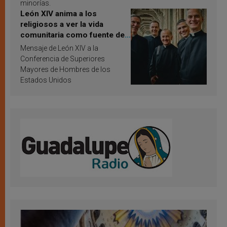
minorías.
León XIV anima a los
religiosos a ver la vida
comunitaria como fuente de
inspiración y santificación
Mensaje de León XIV a la
Conferencia de Superiores
Mayores de Hombres de los
Estados Unidos