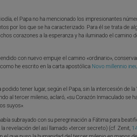
diodía, el Papa no ha mencionado los impresionantes núme
tos por los que se ha caracterizado. Para él se trata de a
muchos corazones a la esperanza y ha iluminado el camino d
rendido con nuevo empuje el camino «ordinario», conserva
, como he escrito en la carta apostólica
Novo millennio ine
podido tener lugar, según el Papa, sin la intercesión de la
do al tercer milenio, aclaró, «su Corazón Inmaculado se h
os suyos».
abía subrayado con su peregrinación a Fátima para beatifi
la revelación del así llamado «tercer secreto) (cf. Zenit,
1
on el que puso la humanidad del tercer milenio en manos d