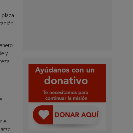
 plaza
ración
enero:
de y
reza
de
r el
marzo