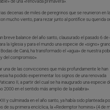
able» de una «renovada primavera».
ias decenas de miles de peregrinos que se reunieron en la
 mucho viento, para rezar junto al pontífice su querida o
 un breve balance del año santo, clausurado el pasado 6 de 
ara la Iglesia y para el mundo una especie de «signo» gran
 Bodas de Caná, ha transformado el «agua» de nuestra pob
n y del compromiso».
atar una de las convicciones que más profundamente le han
glesia ha podido experimentar los signos de una renovada
ticano II, a partir del cual se ha inaugurado una especie 
ño 2000 en el sentido más amplio de la palabra».
II y culminada en el año santo, ya había sido planteada po
s de su primera encíclica, la «Redemptor hominis» (4 de 