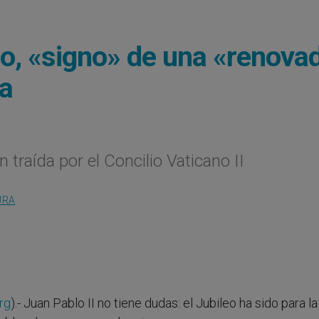
leo, «signo» de una «renova
ia
 traída por el Concilio Vaticano II
URA
rg
).- Juan Pablo II no tiene dudas: el Jubileo ha sido para la