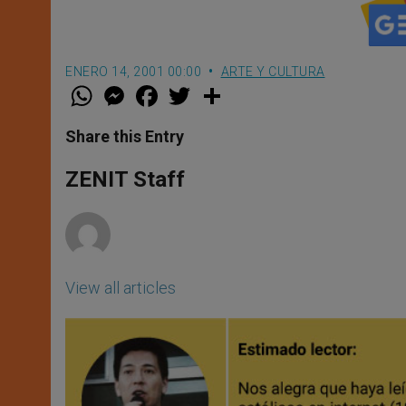
ENERO 14, 2001 00:00
ARTE Y CULTURA
W
M
F
T
S
h
e
a
w
h
a
s
c
i
a
t
s
e
t
r
Share this Entry
s
e
b
t
e
A
n
o
e
p
g
o
r
ZENIT Staff
p
e
k
r
View all articles