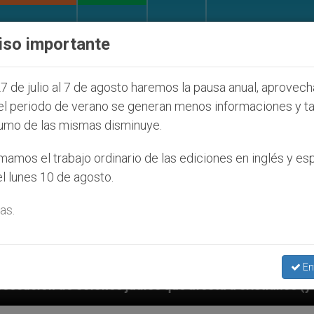
IGLESIA Y MUNDO
DOCUMENTOS
DONATIVOS
iso importante
7 de julio al 7 de agosto haremos la pausa anual, aprovec
el periodo de verano se generan menos informaciones y t
umo de las mismas disminuye.
amos el trabajo ordinario de las ediciones en inglés y es
l lunes 10 de agosto.
as.
En
os que afecta a cristianos (y no sólo) en Tierra Sant