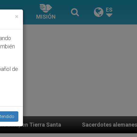
ES
×
MISIÓN
hando
ambién
pañol de
tendido
a
Sacerdotes alemanes fieles al Papa contestan