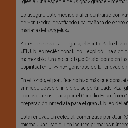
Iglesia «una especie de «signo» grande y memor
Lo aseguró este mediodía al encontrarse con var
de San Pedro, desafiando una mañana de enero con
mariana del «Angelus».
Antes de elevar su plegaria, el Santo Padre hizo
«El Jubileo recién concluido –explicó– ha sido p
memorable. Un año en el que Cristo, como en las
espiritual en el «vino» generoso de la renovació
En el fondo, el pontífice no hizo más que const
animado desde el inicio de su pontificado: «La I
primavera, suscitada por el Concilio Ecuménico Va
preparación inmediata para el gran Jubileo del a
Esta renovación eclesial, comenzada por Juan XXI
mismo Juan Pablo II en los tres primeros número