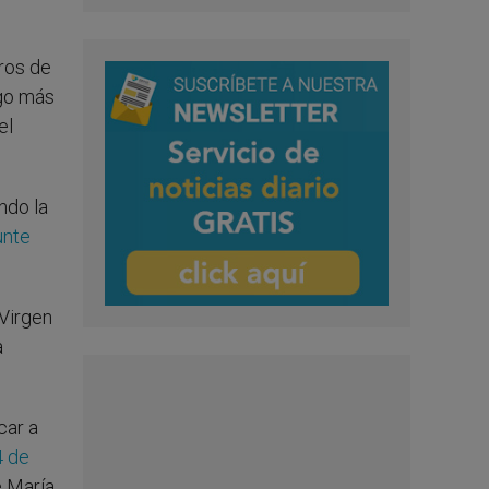
ros de
lgo más
el
ndo la
unte
 Virgen
a
car a
4 de
e María