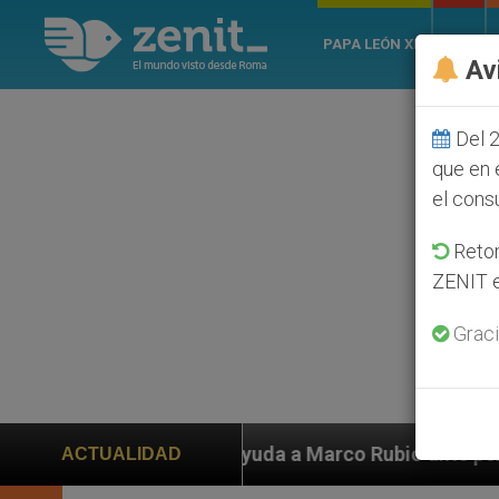
PAPA LEÓN XIV
ROMA
Av
Del 2
que en 
el cons
Retom
ZENIT e
Graci
 ayuda a Marco Rubio ante persecución de colonos judí
ACTUALIDAD