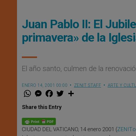
Juan Pablo II: El Jubi
primavera» de la Igles
El año santo, culmen de la renovación
ENERO 14, 2001 00:00
ZENIT STAFF
ARTE Y CULT
W
M
F
T
S
h
e
a
w
h
a
s
c
i
a
t
s
e
t
r
Share this Entry
s
e
b
t
e
A
n
o
e
p
g
o
r
p
e
k
CIUDAD DEL VATICANO, 14 enero 2001 (
ZENIT.o
r