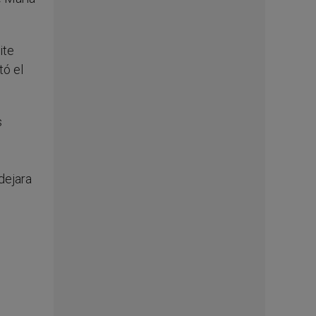
ite
tó el
s
dejara