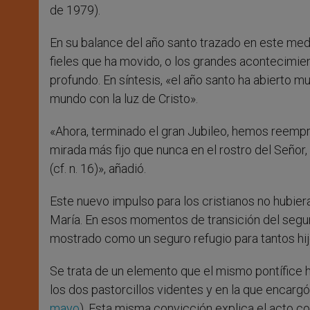
de 1979).
En su balance del año santo trazado en este me
fieles que ha movido, o los grandes acontecimien
profundo. En síntesis, «el año santo ha abierto 
mundo con la luz de Cristo».
«Ahora, terminado el gran Jubileo, hemos reemp
mirada más fijo que nunca en el rostro del Señor
(cf. n. 16)», añadió.
Este nuevo impulso para los cristianos no hubiera 
María. En esos momentos de transición del segun
mostrado como un seguro refugio para tantos hij
Se trata de un elemento que el mismo pontífice h
los dos pastorcillos videntes y en la que encargó 
mayo
). Esta misma convicción explica el acto c