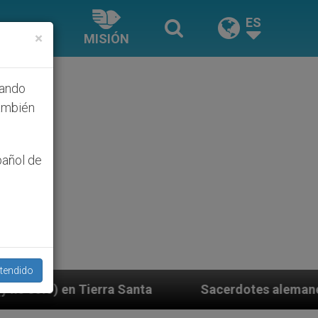
ES
×
MISIÓN
hando
ambién
pañol de
tendido
Santa
Sacerdotes alemanes fieles al Papa contes