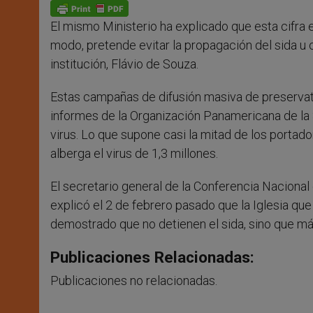
p
g
o
r
p
e
k
El mismo Ministerio ha explicado que esta cifra e
r
modo, pretende evitar la propagación del sida u
institución, Flávio de Souza.
Estas campañas de difusión masiva de preservat
informes de la Organización Panamericana de la 
virus. Lo que supone casi la mitad de los porta
alberga el virus de 1,3 millones.
El secretario general de la Conferencia Nacion
explicó el 2 de febrero pasado que la Iglesia q
demostrado que no detienen el sida, sino que má
Publicaciones Relacionadas:
Publicaciones no relacionadas.