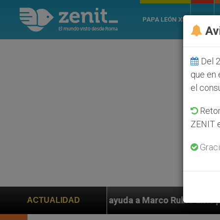
PAPA LEÓN XIV
ROMA
Av
Del 2
que en 
el cons
Retom
ZENIT e
Graci
iden ayuda a Marco Rubio ante persecución de colonos 
ACTUALIDAD