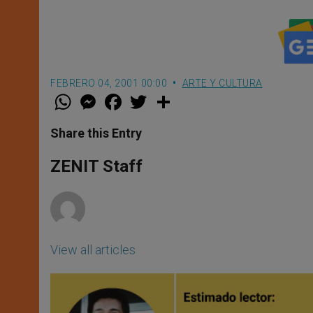
FEBRERO 04, 2001 00:00
ARTE Y CULTURA
W
M
F
T
S
h
e
a
w
h
a
s
c
i
a
t
s
e
t
r
Share this Entry
s
e
b
t
e
A
n
o
e
p
g
o
r
ZENIT Staff
p
e
k
r
View all articles