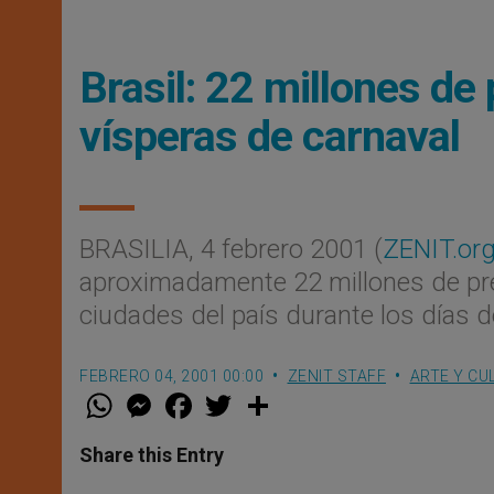
Brasil: 22 millones de
vísperas de carnaval
BRASILIA, 4 febrero 2001 (
ZENIT.or
aproximadamente 22 millones de pre
ciudades del país durante los días d
FEBRERO 04, 2001 00:00
ZENIT STAFF
ARTE Y CU
W
M
F
T
S
h
e
a
w
h
a
s
c
i
a
t
s
e
t
r
Share this Entry
s
e
b
t
e
A
n
o
e