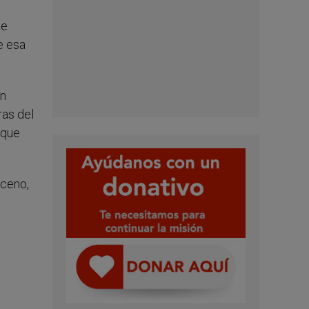
te
e esa
ún
ras del
 que
sceno,