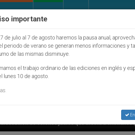
IGLESIA Y MUNDO
DOCUMENTOS
DONATIVOS
iso importante
7 de julio al 7 de agosto haremos la pausa anual, aprovec
el periodo de verano se generan menos informaciones y t
umo de las mismas disminuye.
amos el trabajo ordinario de las ediciones en inglés y es
l lunes 10 de agosto.
as.
En
judíos que afecta a cristianos (y no sólo) en Tierra 