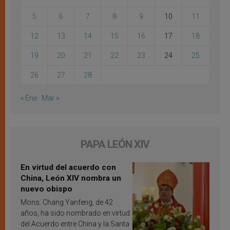
5
6
7
8
9
10
11
12
13
14
15
16
17
18
19
20
21
22
23
24
25
26
27
28
« Ene
Mar »
PAPA LEÓN XIV
En virtud del acuerdo con
China, León XIV nombra un
nuevo obispo
Mons. Chang Yanfeng, de 42
años, ha sido nombrado en virtud
del Acuerdo entre China y la Santa