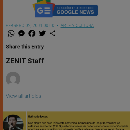
FEBRERO 02, 2001 00:00
ARTE Y CULTURA
W
M
F
T
S
h
e
a
w
h
a
s
c
i
a
t
s
e
t
r
Share this Entry
s
e
b
t
e
A
n
o
e
p
g
o
r
ZENIT Staff
p
e
k
r
View all articles