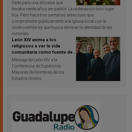
Sede para una diócesis que
llevaba veinte años sin pastor. La ordenación tuvo lugar
hoy. Pero hace tres semanas antes tuvo que
comprometer públicamente a la Iglesia local con la
controvertida ley que busca eliminar la identidad de las
minorías.
León XIV anima a los
religiosos a ver la vida
comunitaria como fuente de
inspiración y santificación
Mensaje de León XIV a la
Conferencia de Superiores
Mayores de Hombres de los
Estados Unidos