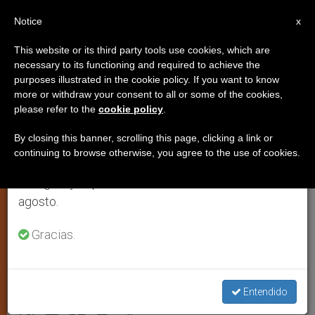
ES
Notice
×
x
Aviso importante
This website or its third party tools use cookies, which are
necessary to its functioning and required to achieve the
Del 27 de julio al 7 de agosto haremos la pausa
purposes illustrated in the cookie policy. If you want to know
Los obispos ante una de las
anual, aprovechando que en el periodo de verano
more or withdraw your consent to all or some of the cookies,
please refer to the
cookie policy
.
se generan menos informaciones y también el
crisis de corrupción más graves
consumo de las mismas disminuye.
de Perú
By closing this banner, scrolling this page, clicking a link or
continuing to browse otherwise, you agree to the use of cookies.
Retomamos el trabajo ordinario de las ediciones
en inglés y español de ZENIT el lunes 10 de
Publicarán un documento de
agosto.
orientaciones éticas para las próximas
Gracias.
elecciones
FEBRERO 02, 2001 00:00
ZENIT STAFF
ARTE Y
Entendido
CULTURA
W
M
F
T
S