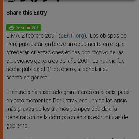
h
e
a
w
h
a
s
c
i
a
t
s
e
t
r
Share this Entry
s
e
b
t
e
A
n
o
e
p
g
o
r
p
e
k
r
LIMA, 2 febrero 2001 (
ZENIT.org
).- Los obispos de
Perú publicarán en breve un documento en el que
ofrecerán orientaciones éticas con motivo de las
elecciones generales del año 2001. La noticia fue
hecha pública el 31 de enero, al concluir su
asamblea general.
El anuncio ha suscitado gran interés en el país, pues
en esto momentos Perú atraviesa una de las crisis
más graves de los últimos tiempos debida a la
penetración de la corrupción en sus estructuras de
gobierno.