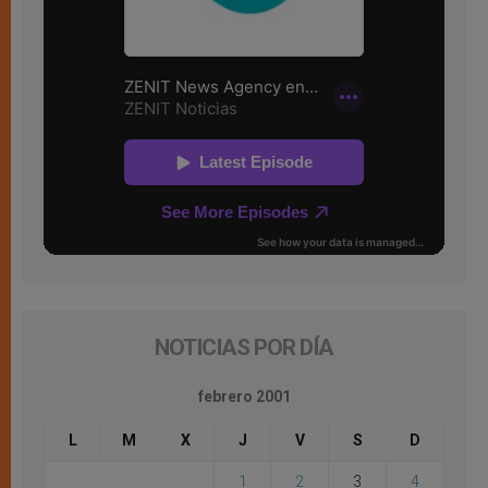
NOTICIAS POR DÍA
febrero 2001
L
M
X
J
V
S
D
1
2
3
4