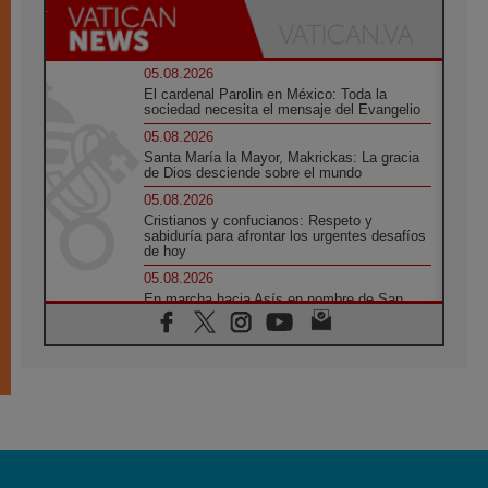
05.08.2026
El cardenal Parolin en México: Toda la
sociedad necesita el mensaje del Evangelio
05.08.2026
Santa María la Mayor, Makrickas: La gracia
de Dios desciende sobre el mundo
05.08.2026
Cristianos y confucianos: Respeto y
sabiduría para afrontar los urgentes desafíos
de hoy
05.08.2026
En marcha hacia Asís en nombre de San
Francisco, a la espera de León
05.08.2026
Venezuela, Padre Pagniello: "En medio del
dolor, una Iglesia que no se rinde"
05.08.2026
La Fuerza del "Círculo de Héroes" con el
Papa en la Audiencia General
05.08.2026