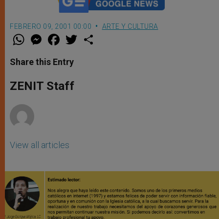
FEBRERO 09, 2001 00:00
ARTE Y CULTURA
W
M
F
T
S
h
e
a
w
h
a
s
c
i
a
t
s
e
t
r
Share this Entry
s
e
b
t
e
A
n
o
e
p
g
o
r
ZENIT Staff
p
e
k
r
View all articles