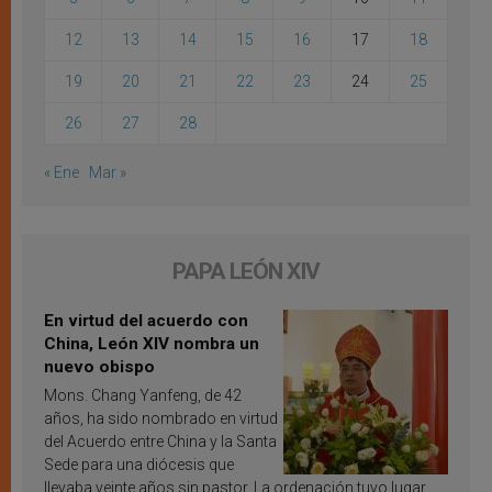
12
13
14
15
16
17
18
19
20
21
22
23
24
25
26
27
28
« Ene
Mar »
PAPA LEÓN XIV
En virtud del acuerdo con
China, León XIV nombra un
nuevo obispo
Mons. Chang Yanfeng, de 42
años, ha sido nombrado en virtud
del Acuerdo entre China y la Santa
Sede para una diócesis que
llevaba veinte años sin pastor. La ordenación tuvo lugar