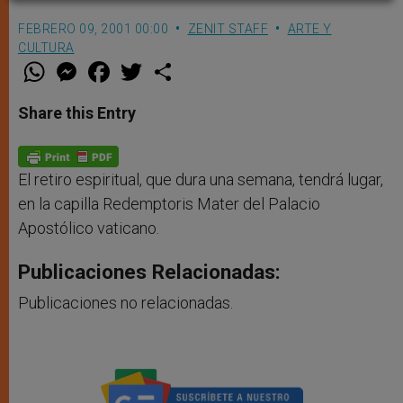
FEBRERO 09, 2001 00:00
ZENIT STAFF
ARTE Y
CULTURA
W
M
F
T
S
h
e
a
w
h
a
s
c
i
a
t
s
e
t
r
Share this Entry
s
e
b
t
e
A
n
o
e
p
g
o
r
p
e
k
r
El retiro espiritual, que dura una semana, tendrá lugar,
en la capilla Redemptoris Mater del Palacio
Apostólico vaticano.
Publicaciones Relacionadas:
Publicaciones no relacionadas.