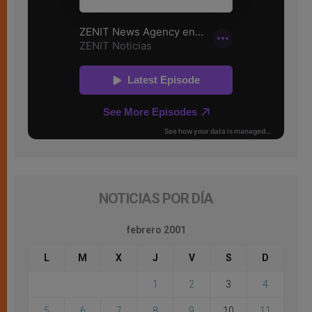
NOTICIAS POR DÍA
febrero 2001
L
M
X
J
V
S
D
1
2
3
4
5
6
7
8
9
10
11