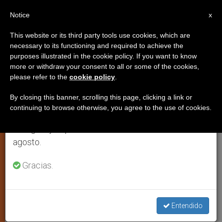
ES
Notice
×
x
Aviso importante
This website or its third party tools use cookies, which are
necessary to its functioning and required to achieve the
Del 27 de julio al 7 de agosto haremos la pausa
purposes illustrated in the cookie policy. If you want to know
El cardenal de Chicago predicará
anual, aprovechando que en el periodo de verano
more or withdraw your consent to all or some of the cookies,
please refer to the
cookie policy
.
se generan menos informaciones y también el
los ejercicios espirituales al Papa
consumo de las mismas disminuye.
By closing this banner, scrolling this page, clicking a link or
continuing to browse otherwise, you agree to the use of cookies.
Retomamos el trabajo ordinario de las ediciones
CIUDAD DEL VATICANO, 9 feb 2001
en inglés y español de ZENIT el lunes 10 de
(
ZENIT.org
).- El Cardenal Francis
agosto.
George, arzobispo de Chicago
predicará los ejercicios espirituales a
Gracias.
Juan Pablo II y a la Curia Vaticana, que
tendrá lugar en el Vaticano del 4 al 10
Entendido
de marzo.