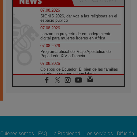
07.08.2026
SIGNIS 2026, dar voz a las religiosas en el
espacio público
07.08.2026
Lanzan un proyecto de empoderamiento
digital para mujeres líderes en África
07.08.2026
Programa oficial del Viaje Apostólico del
Papa León XIV a Francia
07.08.2026
Obispos de Ecuador: El bien de las familias
no admite premuras legislativas
06.08.2026
Cardenal Parolin: La paz comienza con la
empatía al dolor del otro
06.08.2026
Fray Marco Vianelli: Aprender el Evangelio
de la Paz en la Escuela de San Francisco
06.08.2026
La visita del Papa León XIV a Asís en un
minuto
Quiénes somos
FAQ
La Propiedad
Los servicios
Difusión
06.08.2026