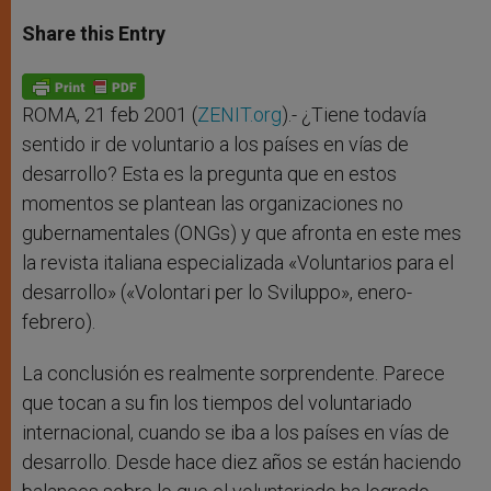
a
s
c
i
a
t
s
e
t
r
Share this Entry
s
e
b
t
e
A
n
o
e
p
g
o
r
p
e
k
r
ROMA, 21 feb 2001 (
ZENIT.org
).- ¿Tiene todavía
sentido ir de voluntario a los países en vías de
desarrollo? Esta es la pregunta que en estos
momentos se plantean las organizaciones no
gubernamentales (ONGs) y que afronta en este mes
la revista italiana especializada «Voluntarios para el
desarrollo» («Volontari per lo Sviluppo», enero-
febrero).
La conclusión es realmente sorprendente. Parece
que tocan a su fin los tiempos del voluntariado
internacional, cuando se iba a los países en vías de
desarrollo. Desde hace diez años se están haciendo