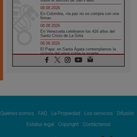
sobre el sermón de San Pablo
08.08.2026
En Colombia, «la paz no se compra con una
firma»
08.08.2026
En Venezuela celebraron los 416 años del
Santo Cristo de La Grita
08.08.2026
El Papa: en Santa Ágata contemplamos la
victoria del amor sobre la muerte
08.08.2026
León XIV visitará el Santuario de la Madre
del Buen Consejo de Genazzano
07.08.2026
Filipinas: el Vicariato Apostólico de Calapán
se convierte en diócesis
07.08.2026
Honduras: Los desplazados invisibles de una
crisis olvidada
Quiénes somos
FAQ
La Propiedad
Los servicios
Difusión
07.08.2026
Bokalic: "En Argentina el Papa León señalará
Estatus legal
Copyright
Contáctenos
el compromiso del cristiano"
07.08.2026