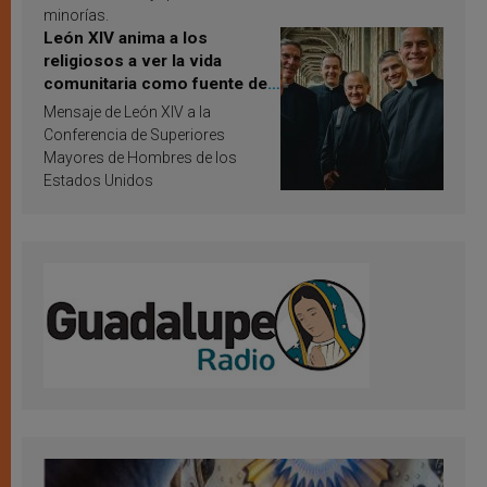
minorías.
León XIV anima a los
religiosos a ver la vida
comunitaria como fuente de
inspiración y santificación
Mensaje de León XIV a la
Conferencia de Superiores
Mayores de Hombres de los
Estados Unidos