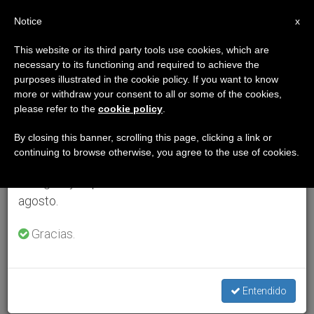
ES
Notice
×
x
Aviso importante
This website or its third party tools use cookies, which are
necessary to its functioning and required to achieve the
Del 27 de julio al 7 de agosto haremos la pausa
purposes illustrated in the cookie policy. If you want to know
anual, aprovechando que en el periodo de verano
more or withdraw your consent to all or some of the cookies,
please refer to the
cookie policy
.
se generan menos informaciones y también el
consumo de las mismas disminuye.
By closing this banner, scrolling this page, clicking a link or
continuing to browse otherwise, you agree to the use of cookies.
Retomamos el trabajo ordinario de las ediciones
en inglés y español de ZENIT el lunes 10 de
agosto.
Gracias.
Entendido