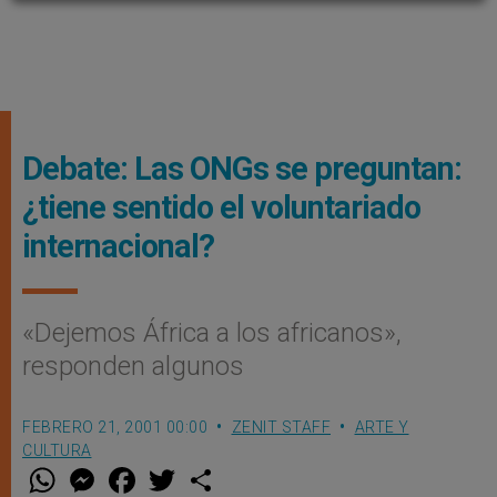
Debate: Las ONGs se preguntan:
¿tiene sentido el voluntariado
internacional?
«Dejemos África a los africanos»,
responden algunos
FEBRERO 21, 2001 00:00
ZENIT STAFF
ARTE Y
CULTURA
W
M
F
T
S
h
e
a
w
h