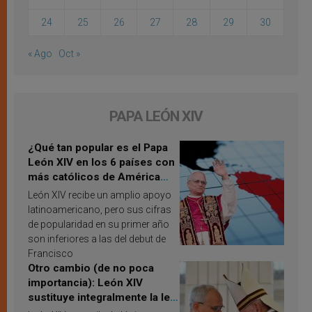
24
25
26
27
28
29
30
« Ago
Oct »
PAPA LEÓN XIV
¿Qué tan popular es el Papa
León XIV en los 6 países con
más católicos de América
Latina en 2026? Publican
León XIV recibe un amplio apoyo
resultados de investigación
latinoamericano, pero sus cifras
de popularidad en su primer año
son inferiores a las del debut de
Francisco
Otro cambio (de no poca
importancia): León XIV
sustituye integralmente la ley