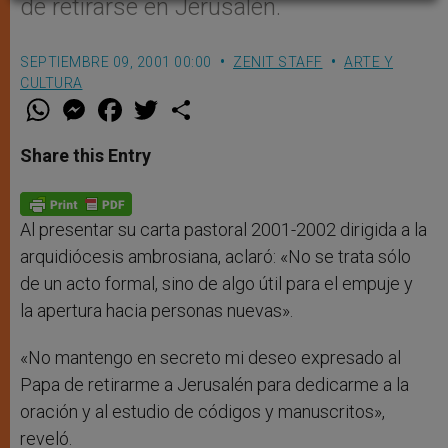
de retirarse en Jerusalén.
SEPTIEMBRE 09, 2001 00:00
ZENIT STAFF
ARTE Y
CULTURA
W
M
F
T
S
h
e
a
w
h
a
s
c
i
a
t
s
e
t
r
Share this Entry
s
e
b
t
e
A
n
o
e
p
g
o
r
p
e
k
r
Al presentar su carta pastoral 2001-2002 dirigida a la
arquidiócesis ambrosiana, aclaró: «No se trata sólo
de un acto formal, sino de algo útil para el empuje y
la apertura hacia personas nuevas».
«No mantengo en secreto mi deseo expresado al
Papa de retirarme a Jerusalén para dedicarme a la
oración y al estudio de códigos y manuscritos»,
reveló.