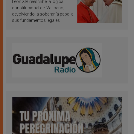
vaticana de Papa Francisco
León XIV reescribe la lógica
constitucional del Vaticano,
devolviendo la soberanía papal a
sus fundamentos legales