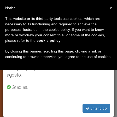
ES
Notice
×
x
Aviso importante
This website or its third party tools use cookies, which are
necessary to its functioning and required to achieve the
Del 27 de julio al 7 de agosto haremos la pausa
purposes illustrated in the cookie policy. If you want to know
El cardenal Martini de Milán
anual, aprovechando que en el periodo de verano
more or withdraw your consent to all or some of the cookies,
please refer to the
cookie policy
.
se generan menos informaciones y también el
anuncia su retiro
consumo de las mismas disminuye.
By closing this banner, scrolling this page, clicking a link or
continuing to browse otherwise, you agree to the use of cookies.
Retomamos el trabajo ordinario de las ediciones
MILÁN, 9 septiembre 2001
en inglés y español de ZENIT el lunes 10 de
(
ZENIT.org
).- El cardenal Carlo María
agosto.
Martini, anunció este sábado su
intención de abandonar la
Gracias.
arquidiócesis de Milán al cumplir los 75
años, el próximo mes de febrero, como
Entendido
prevé el Código de Derecho Canónico y