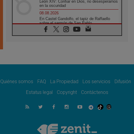
León XIV: Confiar en Dios, no desesperarnos
en la oscuridad
08.08.2026
En Castel Gandolfo, el tapiz de Raffaello
sobre el sermón de San Pablo
08.08.2026
En Colombia, «la paz no se compra con una
firma»
08.08.2026
En Venezuela celebraron los 416 años del
Santo Cristo de La Grita
08.08.2026
El Papa: en Santa Ágata contemplamos la
victoria del amor sobre la muerte
Quiénes somos
FAQ
La Propiedad
Los servicios
Difusión
08.08.2026
León XIV visitará el Santuario de la Madre
Estatus legal
Copyright
Contáctenos
del Buen Consejo de Genazzano
07.08.2026
Filipinas: el Vicariato Apostólico de Calapán
se convierte en diócesis
07.08.2026
Honduras: Los desplazados invisibles de una
crisis olvidada