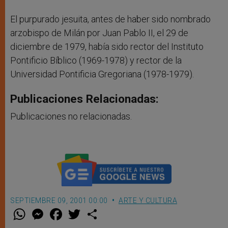
El purpurado jesuita, antes de haber sido nombrado
arzobispo de Milán por Juan Pablo II, el 29 de
diciembre de 1979, había sido rector del Instituto
Pontificio Bíblico (1969-1978) y rector de la
Universidad Pontificia Gregoriana (1978-1979).
Publicaciones Relacionadas:
Publicaciones no relacionadas.
SEPTIEMBRE 09, 2001 00:00
ARTE Y CULTURA
W
M
F
T
S
h
e
a
w
h
a
s
c
i
a