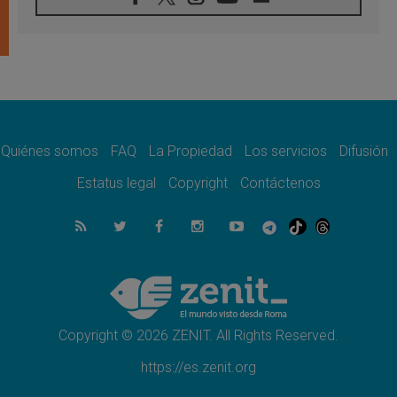
Tagle: La guerra desfigura el mundo, solo la
revelación de Dios lo transfigura
07.08.2026
Presentada la Trienal de Arte de las
Universidades Católicas: «Exercises in
Empathy»
07.08.2026
Fortunatus Nwachukwu: la comunicación
como misión al servicio del Evangelio
Quiénes somos
FAQ
La Propiedad
Los servicios
Difusión
07.08.2026
Estatus legal
Copyright
Contáctenos
SIGNIS 2026, dar voz a las religiosas en el
espacio público
07.08.2026
Lanzan un proyecto de empoderamiento
digital para mujeres líderes en África
07.08.2026
Programa oficial del Viaje Apostólico del
Papa León XIV a Francia
Copyright © 2026 ZENIT. All Rights Reserved.
https://es.zenit.org