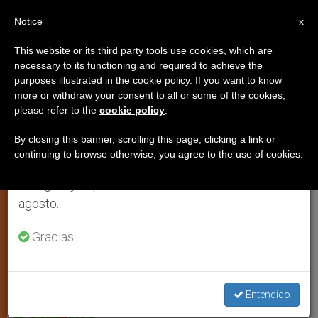
ES
Notice
×
x
Aviso importante
This website or its third party tools use cookies, which are
necessary to its functioning and required to achieve the
Del 27 de julio al 7 de agosto haremos la pausa
purposes illustrated in the cookie policy. If you want to know
El obispo «maestro de la fe»;
anual, aprovechando que en el periodo de verano
more or withdraw your consent to all or some of the cookies,
please refer to the
cookie policy
.
se generan menos informaciones y también el
insiste el Sínodo
consumo de las mismas disminuye.
By closing this banner, scrolling this page, clicking a link or
continuing to browse otherwise, you agree to the use of cookies.
Retomamos el trabajo ordinario de las ediciones
Primeras conclusiones de los grupos
en inglés y español de ZENIT el lunes 10 de
de trabajo
agosto.
OCTUBRE 17, 2001 00:00
ZENIT STAFF
IGLESIA LOCAL
Gracias.
W
M
F
T
S
h
e
a
w
h
a
s
c
i
a
t
s
e
t
r
Share this Entry
s
e
b
t
e
Entendido
A
n
o
e
p
g
o
r