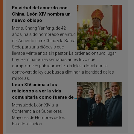
En virtud del acuerdo con
China, León XIV nombra un
nuevo obispo
Mons. Chang Yanfeng, de 42
años, ha sido nombrado en virtud
del Acuerdo entre China y la Santa
Sede para una diócesis que
llevaba veinte años sin pastor. La ordenación tuvo lugar
hoy. Pero hace tres semanas antes tuvo que
comprometer públicamente a la Iglesia local con la
controvertida ley que busca eliminar la identidad de las
minorías.
León XIV anima a los
religiosos a ver la vida
comunitaria como fuente de
inspiración y santificación
Mensaje de León XIV a la
Conferencia de Superiores
Mayores de Hombres de los
Estados Unidos