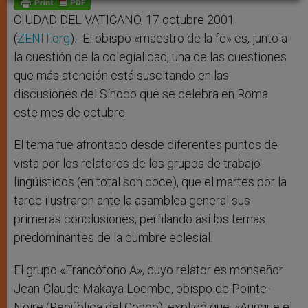
p
e
k
r
CIUDAD DEL VATICANO, 17 octubre 2001
(
ZENIT.org
).- El obispo «maestro de la fe» es, junto a
la cuestión de la colegialidad, una de las cuestiones
que más atención está suscitando en las
discusiones del Sínodo que se celebra en Roma
este mes de octubre.
El tema fue afrontado desde diferentes puntos de
vista por los relatores de los grupos de trabajo
lingüísticos (en total son doce), que el martes por la
tarde ilustraron ante la asamblea general sus
primeras conclusiones, perfilando así los temas
predominantes de la cumbre eclesial.
El grupo «Francófono A», cuyo relator es monseñor
Jean-Claude Makaya Loembe, obispo de Pointe-
Noire (República del Congo), explicó que: «Aunque el