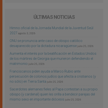
ÚLTIMAS NOTICIAS
Himno oficial de la Jornada Mundial de la Juventud Seúl
2027
agosto 3, 2026
ONU se pronuncia ante caso de obispo católico
desaparecido por la dictadura nicaragüense
julio 25, 2026
Aumenta el interés por la beatificación en Estados Unidos
de los mártires de Georgia que murieron defendiendo el
matrimonio
julio 25, 2026
Franciscanos piden ayuda a Marco Rubio ante
persecución de colonos judíos que afecta a cristianos (y
no sólo) en Tierra Santa
julio 25, 2026
Sacerdotes alemanes fieles al Papa contestan a su propio
obispo (y cardenal) quien les orilla a bendecir parejas del
mismo sexo en importante diócesis
julio 25, 2026