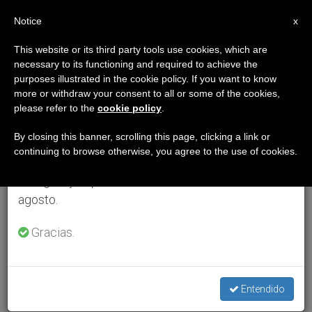
ES
Notice
×
x
Aviso importante
This website or its third party tools use cookies, which are
necessary to its functioning and required to achieve the
Del 27 de julio al 7 de agosto haremos la pausa
purposes illustrated in the cookie policy. If you want to know
anual, aprovechando que en el periodo de verano
more or withdraw your consent to all or some of the cookies,
please refer to the
cookie policy
.
se generan menos informaciones y también el
consumo de las mismas disminuye.
By closing this banner, scrolling this page, clicking a link or
continuing to browse otherwise, you agree to the use of cookies.
Retomamos el trabajo ordinario de las ediciones
en inglés y español de ZENIT el lunes 10 de
agosto.
Gracias.
Entendido