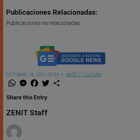
Publicaciones Relacionadas:
Publicaciones no relacionadas.
OCTUBRE 18, 2001 00:00
ARTE Y CULTURA
W
M
F
T
S
h
e
a
w
h
a
s
c
i
a
t
s
e
t
r
Share this Entry
s
e
b
t
e
A
n
o
e
p
g
o
r
ZENIT Staff
p
e
k
r