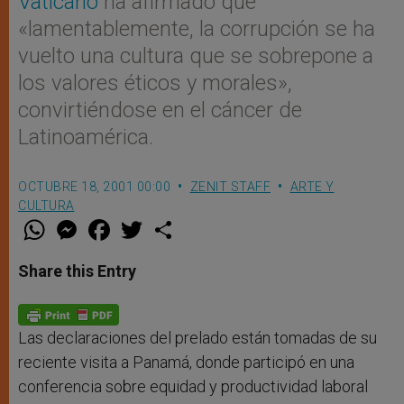
Vaticano
ha afirmado que
«lamentablemente, la corrupción se ha
vuelto una cultura que se sobrepone a
los valores éticos y morales»,
convirtiéndose en el cáncer de
Latinoamérica.
OCTUBRE 18, 2001 00:00
ZENIT STAFF
ARTE Y
CULTURA
W
M
F
T
S
h
e
a
w
h
a
s
c
i
a
t
s
e
t
r
Share this Entry
s
e
b
t
e
A
n
o
e
p
g
o
r
p
e
k
r
Las declaraciones del prelado están tomadas de su
reciente visita a Panamá, donde participó en una
conferencia sobre equidad y productividad laboral