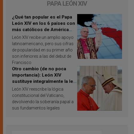
PAPA LEÓN XIV
¿Qué tan popular es el Papa
León XIV en los 6 países con
más católicos de América
Latina en 2026? Publican
León XIV recibe un amplio apoyo
resultados de investigación
latinoamericano, pero sus cifras
de popularidad en su primer año
son inferiores a las del debut de
Francisco
Otro cambio (de no poca
importancia): León XIV
sustituye integralmente la ley
vaticana de Papa Francisco
León XIV reescribe la lógica
constitucional del Vaticano,
devolviendo la soberanía papal a
sus fundamentos legales