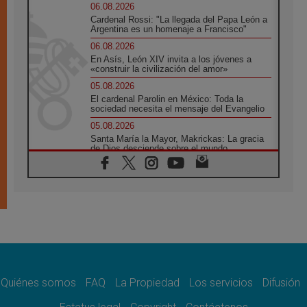
06.08.2026
Cardenal Rossi: "La llegada del Papa León a
Argentina es un homenaje a Francisco"
06.08.2026
En Asís, León XIV invita a los jóvenes a
«construir la civilización del amor»
05.08.2026
El cardenal Parolin en México: Toda la
sociedad necesita el mensaje del Evangelio
05.08.2026
Santa María la Mayor, Makrickas: La gracia
de Dios desciende sobre el mundo
05.08.2026
Cristianos y confucianos: Respeto y
sabiduría para afrontar los urgentes desafíos
de hoy
05.08.2026
En marcha hacia Asís en nombre de San
Francisco, a la espera de León
05.08.2026
Venezuela, Padre Pagniello: "En medio del
dolor, una Iglesia que no se rinde"
Quiénes somos
FAQ
La Propiedad
Los servicios
Difusión
05.08.2026