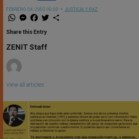
FEBRERO 04, 2002 00:00
JUSTICIA Y PAZ
W
M
F
T
S
h
e
a
w
h
a
s
c
i
a
t
s
e
t
r
Share this Entry
s
e
b
t
e
A
n
o
e
p
g
o
r
ZENIT Staff
p
e
k
r
View all articles