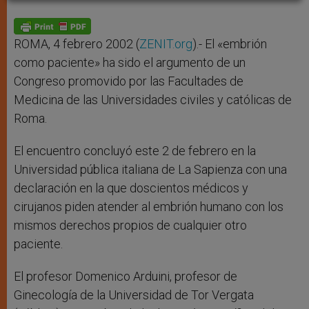
A
n
o
e
p
g
o
r
p
e
k
r
ROMA, 4 febrero 2002 (
ZENIT.org
).- El «embrión
como paciente» ha sido el argumento de un
Congreso promovido por las Facultades de
Medicina de las Universidades civiles y católicas de
Roma.
El encuentro concluyó este 2 de febrero en la
Universidad pública italiana de La Sapienza con una
declaración en la que doscientos médicos y
cirujanos piden atender al embrión humano con los
mismos derechos propios de cualquier otro
paciente.
El profesor Domenico Arduini, profesor de
Ginecología de la Universidad de Tor Vergata