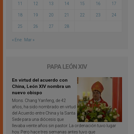
11
12
13
14
15
16
17
18
19
20
21
22
23
24
25
26
27
28
« Ene
Mar »
PAPA LEÓN XIV
En virtud del acuerdo con
China, León XIV nombra un
nuevo obispo
Mons. Chang Yanfeng, de 42
años, ha sido nombrado en virtud
del Acuerdo entre China y la Santa
Sede para una diócesis que
llevaba veinte años sin pastor. La ordenación tuvo lugar
hoy. Pero hace tres semanas antes tuvo que