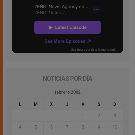
NOTICIAS POR DÍA
febrero 2002
L
M
X
J
V
S
D
1
2
3
4
5
6
7
8
9
10