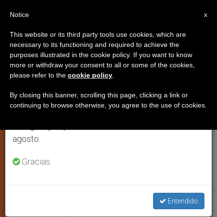
ES
Notice
×
x
Aviso importante
This website or its third party tools use cookies, which are
necessary to its functioning and required to achieve the
Del 27 de julio al 7 de agosto haremos la pausa
purposes illustrated in the cookie policy. If you want to know
Catedráticos y científicos
anual, aprovechando que en el periodo de verano
more or withdraw your consent to all or some of the cookies,
please refer to the
cookie policy
.
se generan menos informaciones y también el
declaran oficialmente al
consumo de las mismas disminuye.
«embrión como paciente»
By closing this banner, scrolling this page, clicking a link or
continuing to browse otherwise, you agree to the use of cookies.
Retomamos el trabajo ordinario de las ediciones
en inglés y español de ZENIT el lunes 10 de
Congreso de científicos de las
agosto.
Universidades de Roma
Gracias.
FEBRERO 04, 2002 00:00
ZENIT STAFF
JUSTICIA Y PAZ
W
M
F
T
S
h
e
a
w
h
a
s
c
i
a
Entendido
t
s
e
t
r
Share this Entry
s
e
b
t
e