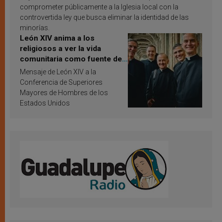
comprometer públicamente a la Iglesia local con la
controvertida ley que busca eliminar la identidad de las
minorías.
León XIV anima a los
religiosos a ver la vida
comunitaria como fuente de
inspiración y santificación
Mensaje de León XIV a la
Conferencia de Superiores
Mayores de Hombres de los
Estados Unidos