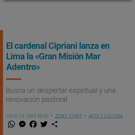
El cardenal Cipriani lanza en
Lima la «Gran Misión Mar
Adentro»
Busca un despertar espiritual y una
renovación pastoral
JULIO 13, 2003 00:00
ZENIT STAFF
ARTE Y CULTURA
W
M
F
T
S
h
e
a
w
h
a
s
c
i
a