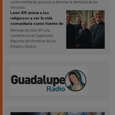
controvertida ley que busca eliminar la identidad de las
minorías.
León XIV anima a los
religiosos a ver la vida
comunitaria como fuente de
inspiración y santificación
Mensaje de León XIV a la
Conferencia de Superiores
Mayores de Hombres de los
Estados Unidos