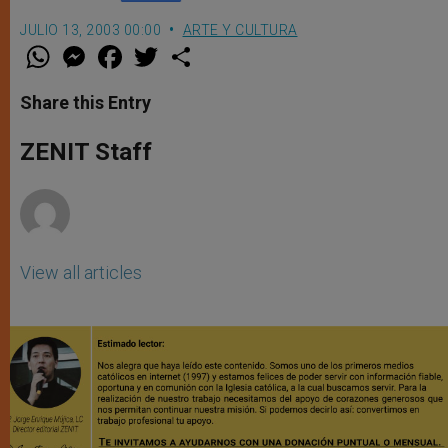
JULIO 13, 2003 00:00
ARTE Y CULTURA
W
M
F
T
S
h
e
a
w
h
a
s
c
i
a
t
s
e
t
r
Share this Entry
s
e
b
t
e
A
n
o
e
p
g
o
r
ZENIT Staff
p
e
k
r
View all articles