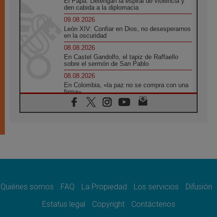
El Papa: Detengan la espiral de violencia y
den cabida a la diplomacia
09.08.2026
León XIV: Confiar en Dios, no desesperarnos
en la oscuridad
08.08.2026
En Castel Gandolfo, el tapiz de Raffaello
sobre el sermón de San Pablo
08.08.2026
En Colombia, «la paz no se compra con una
firma»
08.08.2026
En Venezuela celebraron los 416 años del
Santo Cristo de La Grita
08.08.2026
El Papa: en Santa Ágata contemplamos la
victoria del amor sobre la muerte
08.08.2026
León XIV visitará el Santuario de la Madre
del Buen Consejo de Genazzano
Quiénes somos
FAQ
La Propiedad
Los servicios
Difusión
07.08.2026
Filipinas: el Vicariato Apostólico de Calapán
Estatus legal
Copyright
Contáctenos
se convierte en diócesis
07.08.2026