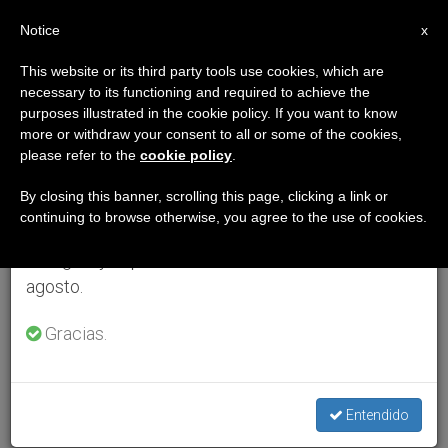
ES
Notice
×
x
Aviso importante
This website or its third party tools use cookies, which are
necessary to its functioning and required to achieve the
Del 27 de julio al 7 de agosto haremos la pausa
purposes illustrated in the cookie policy. If you want to know
anual, aprovechando que en el periodo de verano
more or withdraw your consent to all or some of the cookies,
please refer to the
cookie policy
.
se generan menos informaciones y también el
consumo de las mismas disminuye.
By closing this banner, scrolling this page, clicking a link or
continuing to browse otherwise, you agree to the use of cookies.
Retomamos el trabajo ordinario de las ediciones
en inglés y español de ZENIT el lunes 10 de
agosto.
Gracias.
Entendido