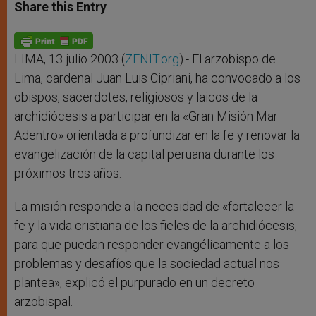
t
s
e
t
r
Share this Entry
s
e
b
t
e
A
n
o
e
p
g
o
r
p
e
k
r
LIMA, 13 julio 2003 (
ZENIT.org
).- El arzobispo de
Lima, cardenal Juan Luis Cipriani, ha convocado a los
obispos, sacerdotes, religiosos y laicos de la
archidiócesis a participar en la «Gran Misión Mar
Adentro» orientada a profundizar en la fe y renovar la
evangelización de la capital peruana durante los
próximos tres años.
La misión responde a la necesidad de «fortalecer la
fe y la vida cristiana de los fieles de la archidiócesis,
para que puedan responder evangélicamente a los
problemas y desafíos que la sociedad actual nos
plantea», explicó el purpurado en un decreto
arzobispal.