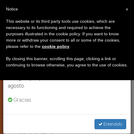
ES
Notice
×
x
Aviso importante
This website or its third party tools use cookies, which are
necessary to its functioning and required to achieve the
Del 27 de julio al 7 de agosto haremos la pausa
purposes illustrated in the cookie policy. If you want to know
Arzobispo brasileño agredido
anual, aprovechando que en el periodo de verano
more or withdraw your consent to all or some of the cookies,
please refer to the
cookie policy
.
se generan menos informaciones y también el
por causas desconocidas
consumo de las mismas disminuye.
By closing this banner, scrolling this page, clicking a link or
continuing to browse otherwise, you agree to the use of cookies.
Retomamos el trabajo ordinario de las ediciones
SAO PAULO, 21 julio 2003 (
ZENIT.org
).-
en inglés y español de ZENIT el lunes 10 de
Ha sido dado de alta el arzobispo de
agosto.
Vitoria, Silvestre Luis Scandian, de 72
años, quien fue acuchillado en el tórax
Gracias.
el jueves pasado.
Entendido
JULIO 21, 2003 00:00
ZENIT STAFF
ARTE Y CULTURA
W
M
F
T
S