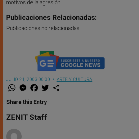
motivos de la agresión.
Publicaciones Relacionadas:
Publicaciones no relacionadas.
JULIO 21, 2003 00:00
ARTE Y CULTURA
W
M
F
T
S
h
e
a
w
h
a
s
c
i
a
t
s
e
t
r
Share this Entry
s
e
b
t
e
A
n
o
e
p
g
o
r
ZENIT Staff
p
e
k
r