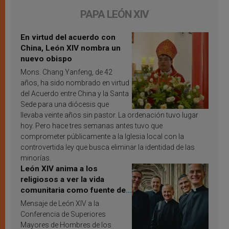
PAPA LEÓN XIV
En virtud del acuerdo con
China, León XIV nombra un
nuevo obispo
Mons. Chang Yanfeng, de 42
años, ha sido nombrado en virtud
del Acuerdo entre China y la Santa
Sede para una diócesis que
llevaba veinte años sin pastor. La ordenación tuvo lugar
hoy. Pero hace tres semanas antes tuvo que
comprometer públicamente a la Iglesia local con la
controvertida ley que busca eliminar la identidad de las
minorías.
León XIV anima a los
religiosos a ver la vida
comunitaria como fuente de
inspiración y santificación
Mensaje de León XIV a la
Conferencia de Superiores
Mayores de Hombres de los