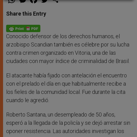
h
e
a
w
h
a
s
c
i
a
t
s
e
t
r
Share this Entry
s
e
b
t
e
A
n
o
e
p
g
o
r
p
e
k
r
Conocido defensor de los derechos humanos, el
arzobispo Scandian también es célebre por su lucha
contra crimen organizado en Vitoria, una de las
ciudades con mayor índice de criminalidad de Brasil.
El atacante había fijado con antelación el encuentro
con el prelado el día en que habitualmente recibe a
los fieles de la comunidad local. Fue durante la cita
cuando le agredió.
Roberto Santana, un desempleado de 50 años,
esperó a la llegada de la policía y se dejó arrestar sin
oponer resistencia. Las autoridades investigan los