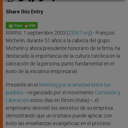
h
e
a
w
h
a
s
c
i
a
t
s
e
t
r
Share this Entry
s
e
b
t
e
A
n
o
e
p
g
o
r
p
e
k
r
RÍMINI, 1 septiembre 2003 (
ZENIT.org
).- François
Michelin, durante 51 años a la cabeza del grupo
Michelin y ahora presidente honorario de la firma, ha
destacado la importancia de la cultura católica en la
valoración de la persona, punto fundamental en el
éxito de la iniciativa empresarial.
Presente en el
Meeting por la amistad entre los
pueblos
–organizado por el movimiento
Comunión y
Liberación
estos días en Rímini (Italia)–, el
empresario desveló los secretos de su empresa
demostrando que un cristiano puede aplicar con
éxito las enseñanzas evangélicas en el proceso