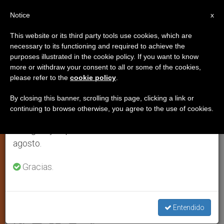
ES
Notice
×
x
Aviso importante
This website or its third party tools use cookies, which are
necessary to its functioning and required to achieve the
Del 27 de julio al 7 de agosto haremos la pausa
purposes illustrated in the cookie policy. If you want to know
La persona, valor fundamental
anual, aprovechando que en el periodo de verano
more or withdraw your consent to all or some of the cookies,
please refer to the
cookie policy
.
se generan menos informaciones y también el
de la empresa; afirma François
consumo de las mismas disminuye.
Michelin
By closing this banner, scrolling this page, clicking a link or
continuing to browse otherwise, you agree to the use of cookies.
Retomamos el trabajo ordinario de las ediciones
en inglés y español de ZENIT el lunes 10 de
El empresario destaca la influencia de
agosto.
la cultura católica en el respeto al factor
Gracias.
humano
SEPTIEMBRE 01, 2003 00:00
ZENIT STAFF
ARTE Y
Entendido
CULTURA
W
M
F
T
S