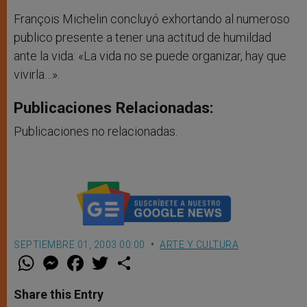
François Michelin concluyó exhortando al numeroso
publico presente a tener una actitud de humildad
ante la vida: «La vida no se puede organizar, hay que
vivirla…».
Publicaciones Relacionadas:
Publicaciones no relacionadas.
SEPTIEMBRE 01, 2003 00:00
ARTE Y CULTURA
W
M
F
T
S
h
e
a
w
h
a
s
c
i
a
t
s
e
t
r
Share this Entry
s
e
b
t
e