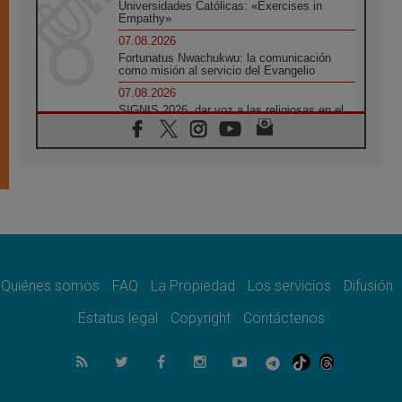
Universidades Católicas: «Exercises in
Empathy»
07.08.2026
Fortunatus Nwachukwu: la comunicación
como misión al servicio del Evangelio
07.08.2026
SIGNIS 2026, dar voz a las religiosas en el
espacio público
07.08.2026
Lanzan un proyecto de empoderamiento
digital para mujeres líderes en África
07.08.2026
Programa oficial del Viaje Apostólico del
Papa León XIV a Francia
07.08.2026
Obispos de Ecuador: El bien de las familias
no admite premuras legislativas
Quiénes somos
FAQ
La Propiedad
Los servicios
Difusión
06.08.2026
Estatus legal
Copyright
Contáctenos
Cardenal Parolin: La paz comienza con la
empatía al dolor del otro
06.08.2026
Fray Marco Vianelli: Aprender el Evangelio
de la Paz en la Escuela de San Francisco