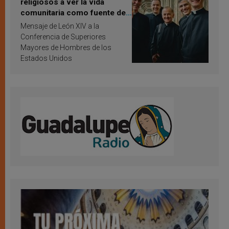
religiosos a ver la vida
comunitaria como fuente de
inspiración y santificación
Mensaje de León XIV a la
Conferencia de Superiores
Mayores de Hombres de los
Estados Unidos