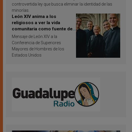
controvertida ley que busca eliminar la identidad de las
minorías.
León XIV anima a los
religiosos a ver la vida
comunitaria como fuente de
inspiración y santificación
Mensaje de León XIV a la
Conferencia de Superiores
Mayores de Hombres de los
Estados Unidos