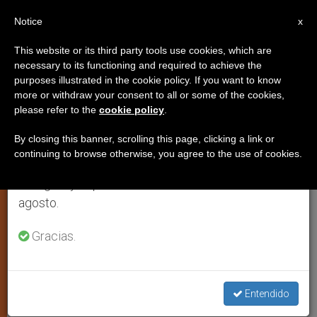
ES
Notice
×
x
Aviso importante
This website or its third party tools use cookies, which are
necessary to its functioning and required to achieve the
Del 27 de julio al 7 de agosto haremos la pausa
purposes illustrated in the cookie policy. If you want to know
Obispos africanos prometen una
anual, aprovechando que en el periodo de verano
more or withdraw your consent to all or some of the cookies,
please refer to the
cookie policy
.
se generan menos informaciones y también el
acción concertada ante el sida
consumo de las mismas disminuye.
By closing this banner, scrolling this page, clicking a link or
continuing to browse otherwise, you agree to the use of cookies.
Retomamos el trabajo ordinario de las ediciones
Histórico mensaje en la Jornada
en inglés y español de ZENIT el lunes 10 de
Mundial contra la enfermedad
agosto.
DICIEMBRE 01, 2003 00:00
ZENIT STAFF
ARTE Y
Gracias.
CULTURA
W
M
F
T
S
h
e
a
w
h
a
s
c
i
a
t
s
e
t
r
Entendido
Share this Entry
s
e
b
t
e