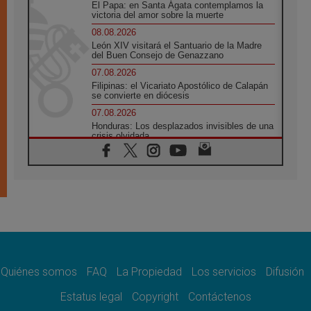
El Papa: en Santa Ágata contemplamos la
victoria del amor sobre la muerte
08.08.2026
León XIV visitará el Santuario de la Madre
del Buen Consejo de Genazzano
07.08.2026
Filipinas: el Vicariato Apostólico de Calapán
se convierte en diócesis
07.08.2026
Honduras: Los desplazados invisibles de una
crisis olvidada
07.08.2026
Bokalic: "En Argentina el Papa León señalará
el compromiso del cristiano"
07.08.2026
La matanza de niños en Gaza no cesa: 300
muertos en 300 días
07.08.2026
Tagle: La guerra desfigura el mundo, solo la
revelación de Dios lo transfigura
Quiénes somos
FAQ
La Propiedad
Los servicios
Difusión
07.08.2026
Presentada la Trienal de Arte de las
Estatus legal
Copyright
Contáctenos
Universidades Católicas: «Exercises in
Empathy»