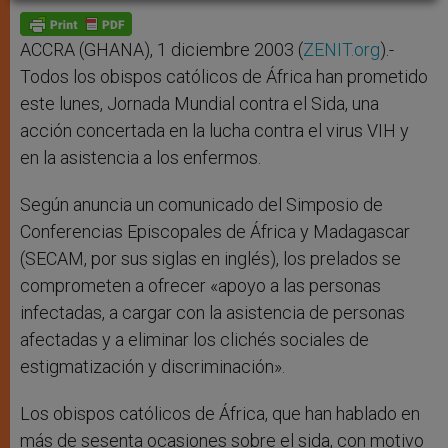
A
n
o
e
p
g
o
r
p
e
k
r
ACCRA (GHANA), 1 diciembre 2003 (
ZENIT.org
).-
Todos los obispos católicos de África han prometido
este lunes, Jornada Mundial contra el Sida, una
acción concertada en la lucha contra el virus VIH y
en la asistencia a los enfermos.
Según anuncia un comunicado del Simposio de
Conferencias Episcopales de África y Madagascar
(SECAM, por sus siglas en inglés), los prelados se
comprometen a ofrecer «apoyo a las personas
infectadas, a cargar con la asistencia de personas
afectadas y a eliminar los clichés sociales de
estigmatización y discriminación».
Los obispos católicos de África, que han hablado en
más de sesenta ocasiones sobre el sida, con motivo