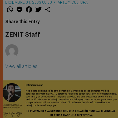
DICIEMBRE 01, 2003 00:00
ARTE Y CULTURA
W
M
F
T
S
h
e
a
w
h
a
s
c
i
a
t
s
e
t
r
Share this Entry
s
e
b
t
e
A
n
o
e
p
g
o
r
ZENIT Staff
p
e
k
r
View all articles