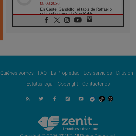
08.08.2026
En Castel Gandolfo, el tapiz de Raffaello
sobre el sermón de San Pablo
08.08.2026
En Colombia, «la paz no se compra con una
firma»
08.08.2026
En Venezuela celebraron los 416 años del
Santo Cristo de La Grita
08.08.2026
El Papa: en Santa Ágata contemplamos la
victoria del amor sobre la muerte
Quiénes somos
FAQ
La Propiedad
Los servicios
Difusión
08.08.2026
León XIV visitará el Santuario de la Madre
Estatus legal
Copyright
Contáctenos
del Buen Consejo de Genazzano
07.08.2026
Filipinas: el Vicariato Apostólico de Calapán
se convierte en diócesis
07.08.2026
Honduras: Los desplazados invisibles de una
crisis olvidada