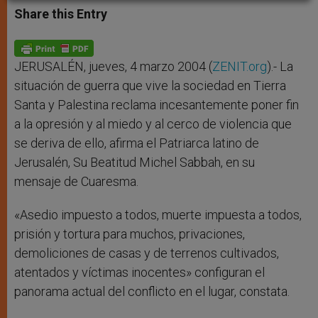
t
s
e
t
r
Share this Entry
s
e
b
t
e
A
n
o
e
p
g
o
r
p
e
k
r
JERUSALÉN, jueves, 4 marzo 2004 (
ZENIT.org
).- La
situación de guerra que vive la sociedad en Tierra
Santa y Palestina reclama incesantemente poner fin
a la opresión y al miedo y al cerco de violencia que
se deriva de ello, afirma el Patriarca latino de
Jerusalén, Su Beatitud Michel Sabbah, en su
mensaje de Cuaresma.
«Asedio impuesto a todos, muerte impuesta a todos,
prisión y tortura para muchos, privaciones,
demoliciones de casas y de terrenos cultivados,
atentados y víctimas inocentes» configuran el
panorama actual del conflicto en el lugar, constata.