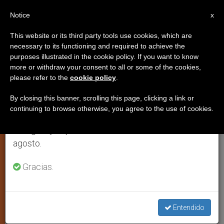
ES
Notice
×
x
Aviso importante
This website or its third party tools use cookies, which are
necessary to its functioning and required to achieve the
Del 27 de julio al 7 de agosto haremos la pausa
purposes illustrated in the cookie policy. If you want to know
El Patriarca latino de Jerusalén
anual, aprovechando que en el periodo de verano
more or withdraw your consent to all or some of the cookies,
please refer to the
cookie policy
.
se generan menos informaciones y también el
pide desterrar opresión y miedo
consumo de las mismas disminuye.
de Tierra Santa
By closing this banner, scrolling this page, clicking a link or
continuing to browse otherwise, you agree to the use of cookies.
Retomamos el trabajo ordinario de las ediciones
en inglés y español de ZENIT el lunes 10 de
Un lugar que más parece dirigirse a
agosto.
una guerra permanente que a una paz
Gracias.
definitiva, advierte
MARZO 04, 2004 00:00
ZENIT STAFF
ARTE Y CULTURA
W
M
F
T
S
Entendido
h
e
a
w
h
a
s
c
i
a