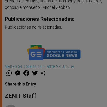
creyentes en Dios, llenos de su amor y de su fuerza»,
concluye monseñor Michel Sabbah.
Publicaciones Relacionadas:
Publicaciones no relacionadas.
MARZO 04, 2004 00:00
ARTE Y CULTURA
W
M
F
T
S
h
e
a
w
h
a
s
c
i
a
t
s
e
t
r
Share this Entry
s
e
b
t
e
A
n
o
e
p
g
o
r
ZENIT Staff
p
e
k
r