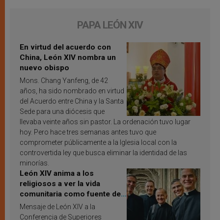
PAPA LEÓN XIV
En virtud del acuerdo con
China, León XIV nombra un
nuevo obispo
Mons. Chang Yanfeng, de 42
años, ha sido nombrado en virtud
del Acuerdo entre China y la Santa
Sede para una diócesis que
llevaba veinte años sin pastor. La ordenación tuvo lugar
hoy. Pero hace tres semanas antes tuvo que
comprometer públicamente a la Iglesia local con la
controvertida ley que busca eliminar la identidad de las
minorías.
León XIV anima a los
religiosos a ver la vida
comunitaria como fuente de
inspiración y santificación
Mensaje de León XIV a la
Conferencia de Superiores