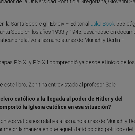
toriador de la Universidad Pontificia Gregoriana, Giovanni Sale
ler, la Santa Sede e gli Ebrei» – Editorial
Jaka Book
, 556 pá
la Santa Sede en los años 1933 y 1945, basándose en docum
icano relativo a las nunciaturas de Munich y Berlín –
papas Pío XI y Pío XII comprendió ya desde el inicio de lo
este libro, Zenit ha entrevistado al profesor Sale.
clero católico a la llegada al poder de Hitler y del
mportó la Iglesia católica en esa situación?
rchivos vaticanos relativa a las nunciaturas de Munich y Be
 mejor la manera en que aquel «fatídico giro político» del