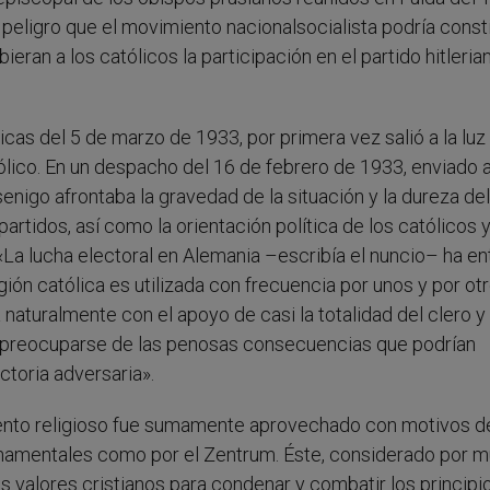
eligro que el movimiento nacionalsocialista podría consti
eran a los católicos la participación en el partido hitlerian
icas del 5 de marzo de 1933, por primera vez salió a la luz 
lico. En un despacho del 16 de febrero de 1933, enviado a
nigo afrontaba la gravedad de la situación y la dureza del
partidos, así como la orientación política de los católicos y
: «La lucha electoral en Alemania –escribía el nuncio– ha e
igión católica es utilizada con frecuencia por unos y por ot
 naturalmente con el apoyo de casi la totalidad del clero y
 sin preocuparse de las penosas consecuencias que podrían
ctoria adversaria».
mento religioso fue sumamente aprovechado con motivos d
ernamentales como por el Zentrum. Éste, considerado por 
s valores cristianos para condenar y combatir los principi