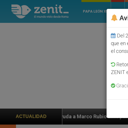
PAPA LEÓN XIV
ROMA
Av
Del 2
que en 
el cons
Retom
ZENIT e
Graci
n ayuda a Marco Rubio ante persecución de colonos jud
ACTUALIDAD