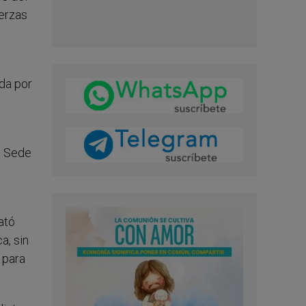
uerzas
ada por
a Sede
ató
a, sin
 para