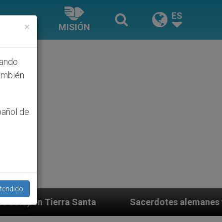
ES
×
MISIÓN
hando
ambién
pañol de
tendido
ta
Sacerdotes alemanes fieles al Papa contesta