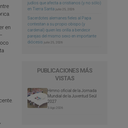
judíos que afecta a cristianos (y no sólo)
entre
en Tierra Santa
julio 25, 2026
rica.
Sacerdotes alemanes fieles al Papa
contestan a su propio obispo (y
er en
cardenal) quien les orilla a bendecir
o–
parejas del mismo sexo en importante
diócesis
poco
julio 25, 2026
ta
PUBLICACIONES MÁS
VISTAS
Himno oficial de la Jornada
Mundial de la Juventud Seúl
cente.
2027
3 Ago 2026
,