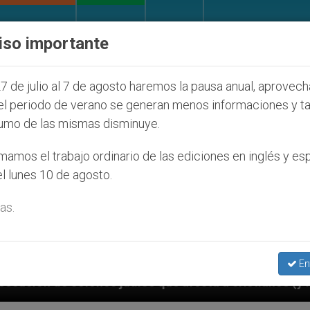
IGLESIA Y MUNDO
DOCUMENTOS
DONATIVOS
iso importante
7 de julio al 7 de agosto haremos la pausa anual, aprovec
el periodo de verano se generan menos informaciones y t
umo de las mismas disminuye.
amos el trabajo ordinario de las ediciones en inglés y es
l lunes 10 de agosto.
as.
En
íos que afecta a cristianos (y no sólo) en Tierra San