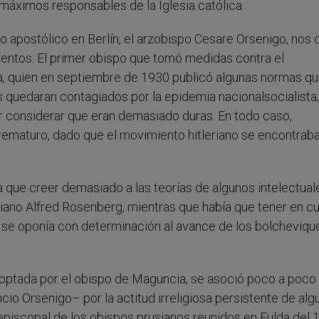
áximos responsables de la Iglesia católica.
o apostólico en Berlín, el arzobispo Cesare Orsenigo, nos d
ientos. El primer obispo que tomó medidas contra el
a, quien en septiembre de 1930 publicó algunas normas q
s quedaran contagiados por la epidemia nacionalsocialista;
r considerar que eran demasiado duras. En todo caso,
ematuro, dado que el movimiento hitleriano se encontrab
que creer demasiado a las teorías de algunos intelectual
tiano Alfred Rosenberg, mientras que había que tener en c
ue se oponía con determinación al avance de los bolcheviqu
adoptada por el obispo de Maguncia, se asoció poco a poco
io Orsenigo– por la actitud irreligiosa persistente de alg
 episcopal de los obispos prusianos reunidos en Fulda del 1