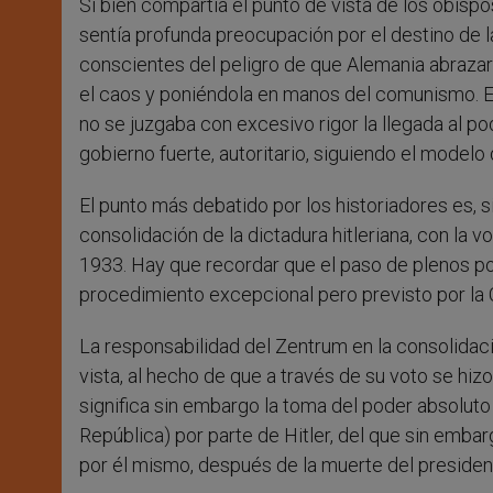
Si bien compartía el punto de vista de los obisp
sentía profunda preocupación por el destino de la
conscientes del peligro de que Alemania abrazar
el caos y poniéndola en manos del comunismo. Est
no se juzgaba con excesivo rigor la llegada al po
gobierno fuerte, autoritario, siguiendo el modelo
El punto más debatido por los historiadores es, 
consolidación de la dictadura hitleriana, con la 
1933. Hay que recordar que el paso de plenos pod
procedimiento excepcional pero previsto por la Co
La responsabilidad del Zentrum en la consolidaci
vista, al hecho de que a través de su voto se hizo
significa sin embargo la toma del poder absoluto
República) por parte de Hitler, del que sin emb
por él mismo, después de la muerte del preside