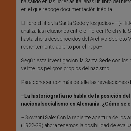
ha salido en las librerías italianas un libro del his
en el que recoge documentación inédita.
El libro «Hitler, la Santa Sede y los judíos» –(«Hit
analiza las relaciones entre el Tercer Reich y 
hasta ahora desconocidos del Archivo Secreto Vat
recientemente abierto por el Papa–.
Según esta investigación, la Santa Sede con los 
veinte los peligros propios del nazismo.
Para conocer con más detalle las revelaciones de 
–La historiografía no habla de la posición del 
nacionalsocialismo en Alemania. ¿Cómo se co
–Giovanni Sale: Con la reciente apertura de los a
(1922-39) ahora tenemos la posibilidad de evaluar