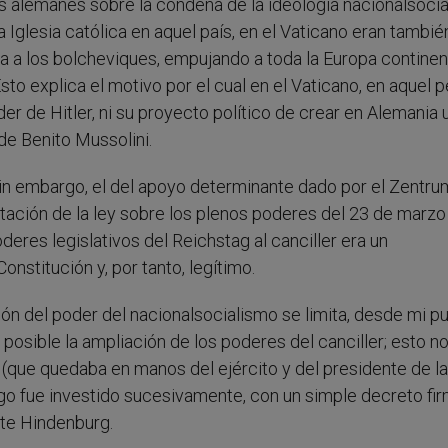
os alemanes sobre la condena de la ideología nacionalsocial
 Iglesia católica en aquel país, en el Vaticano eran tambié
a a los bolcheviques, empujando a toda la Europa continen
o explica el motivo por el cual en el Vaticano, en aquel p
der de Hitler, ni su proyecto político de crear en Alemania 
 de Benito Mussolini.
sin embargo, el del apoyo determinante dado por el Zentrum
votación de la ley sobre los plenos poderes del 23 de marzo
eres legislativos del Reichstag al canciller era un
nstitución y, por tanto, legítimo.
ón del poder del nacionalsocialismo se limita, desde mi p
 posible la ampliación de los poderes del canciller; esto n
 (que quedaba en manos del ejército y del presidente de la
argo fue investido sucesivamente, con un simple decreto fi
nte Hindenburg.