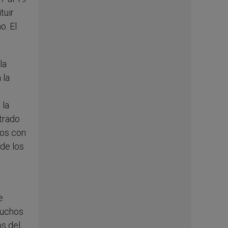
tuir
o. El
la
 la
 la
ntrado
ros con
 de los
e
muchos
os del