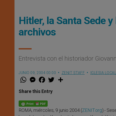
Hitler, la Santa Sede y 
archivos
Entrevista con el historiador Giovanni 
JUNIO 09, 2004 00:00
ZENIT STAFF
IGLESIA LOCA
W
M
F
T
S
h
e
a
w
h
a
s
c
i
a
t
s
e
t
r
Share this Entry
s
e
b
t
e
A
n
o
e
p
g
o
r
p
e
k
ROMA, miércoles, 9 junio 2004 (
ZENIT.org
).- Ses
r