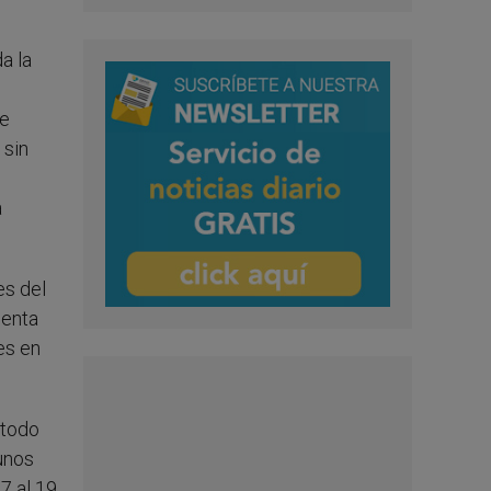
a la
ue
 sin
a
es del
uenta
es en
 todo
unos
7 al 19