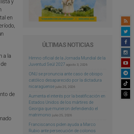
ista y
n
tal en
eríodo,
un
ÚLTIMAS NOTICIAS
 a la
Himno oficial de la Jornada Mundial de la
 de
Juventud Seúl 2027
agosto 3, 2026
ONU se pronuncia ante caso de obispo
católico desaparecido por la dictadura
nicaragüense
julio 25, 2026
unto de
Aumenta el interés por la beatificación en
o
Estados Unidos de los mártires de
Georgia que murieron defendiendo el
matrimonio
julio 25, 2026
rmado
Franciscanos piden ayuda a Marco
Rubio ante persecución de colonos