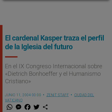
El cardenal Kasper traza el perfil
de la Iglesia del futuro
En el IX Congreso Internacional sobre
«Dietrich Bonhoeffer y el Humanismo
Cristiano»
JUNIO 11, 2004 00:00
ZENIT STAFF
CIUDAD DEL
VATICANO
W
M
F
T
S
h
e
a
w
h