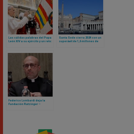
Las cálidas palabras del Papa
Santa Sede cierra 2024 con un
León XIV a su ejército y un reto:
superávit de 1,6 millones de
sean mensaje de unidad para
euros
toda la Curia Romana
Federico Lombardi deja la
Fundación Ratzinger –
Benedicto XVI, llega Roberto
Regoli