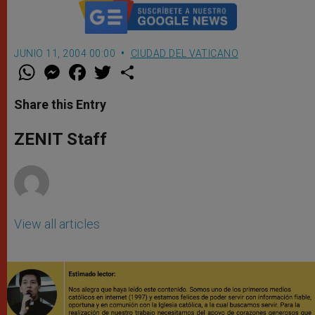
JUNIO 11, 2004 00:00
CIUDAD DEL VATICANO
W
M
F
T
S
h
e
a
w
h
a
s
c
i
a
t
s
e
t
r
Share this Entry
s
e
b
t
e
A
n
o
e
p
g
o
r
ZENIT Staff
p
e
k
r
View all articles