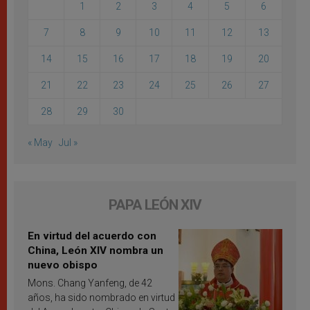
1
2
3
4
5
6
7
8
9
10
11
12
13
14
15
16
17
18
19
20
21
22
23
24
25
26
27
28
29
30
« May
Jul »
PAPA LEÓN XIV
En virtud del acuerdo con
China, León XIV nombra un
nuevo obispo
Mons. Chang Yanfeng, de 42
años, ha sido nombrado en virtud