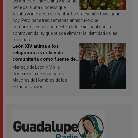
del Acuerdo entre China y la Santa
Sede para una diócesis que
llevaba veinte años sin pastor. La ordenación tuvo lugar
hoy. Pero hace tres semanas antes tuvo que
comprometer públicamente a la Iglesia local con la
controvertida ley que busca eliminar la identidad de las
minorías.
León XIV anima a los
religiosos a ver la vida
comunitaria como fuente de
inspiración y santificación
Mensaje de León XIV a la
Conferencia de Superiores
Mayores de Hombres de los
Estados Unidos