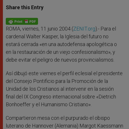
a
s
c
i
a
t
s
e
t
r
Share this Entry
s
e
b
t
e
A
n
o
e
p
g
o
r
p
e
k
r
ROMA, viernes, 11 junio 2004 (
ZENIT.org
).- Para el
cardenal Walter Kasper, la Iglesia del futuro no
estará cerrada «en una autodefensa apologética o
en la restauración de un viejo confesionalismo», y
debe evitar el peligro de nuevos provincialismos.
Así dibujó este viernes el perfil eclesial el presidente
del Consejo Pontificio para la Promoción de la
Unidad de los Cristianos al intervenir en la sesión
final del IX Congreso internacional sobre «Dietrich
Bonhoeffer y el Humanismo Cristiano».
Compartieron mesa con el purpurado el obispo
luterano de Hannover (Alemania) Margot Kaessmann