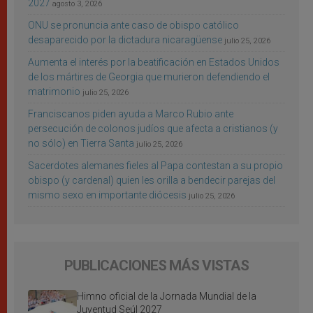
2027
agosto 3, 2026
ONU se pronuncia ante caso de obispo católico
desaparecido por la dictadura nicaragüense
julio 25, 2026
Aumenta el interés por la beatificación en Estados Unidos
de los mártires de Georgia que murieron defendiendo el
matrimonio
julio 25, 2026
Franciscanos piden ayuda a Marco Rubio ante
persecución de colonos judíos que afecta a cristianos (y
no sólo) en Tierra Santa
julio 25, 2026
Sacerdotes alemanes fieles al Papa contestan a su propio
obispo (y cardenal) quien les orilla a bendecir parejas del
mismo sexo en importante diócesis
julio 25, 2026
PUBLICACIONES MÁS VISTAS
Himno oficial de la Jornada Mundial de la
Juventud Seúl 2027