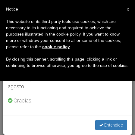
ES
Notice
×
x
Aviso importante
This website or its third party tools use cookies, which are
necessary to its functioning and required to achieve the
Del 27 de julio al 7 de agosto haremos la pausa
purposes illustrated in the cookie policy. If you want to know
anual, aprovechando que en el periodo de verano
more or withdraw your consent to all or some of the cookies,
please refer to the
cookie policy
.
se generan menos informaciones y también el
consumo de las mismas disminuye.
By closing this banner, scrolling this page, clicking a link or
continuing to browse otherwise, you agree to the use of cookies.
Retomamos el trabajo ordinario de las ediciones
en inglés y español de ZENIT el lunes 10 de
agosto.
Gracias.
Entendido