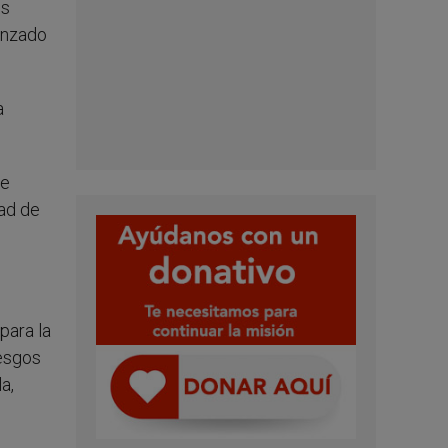
es
anzado
a
de
dad de
para la
iesgos
a,