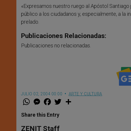
«Expresamos nuestro ruego al Apóstol Santiago 
público a los ciudadanos y, especialmente, a la in
prelado.
Publicaciones Relacionadas:
Publicaciones no relacionadas.
JULIO 02, 2004 00:00
ARTE Y CULTURA
W
M
F
T
S
h
e
a
w
h
a
s
c
i
a
t
s
e
t
r
Share this Entry
s
e
b
t
e
A
n
o
e
p
g
o
r
ZENIT Staff