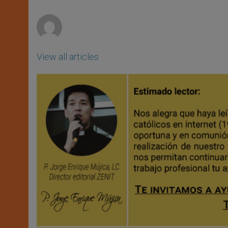
p
e
k
r
View all articles