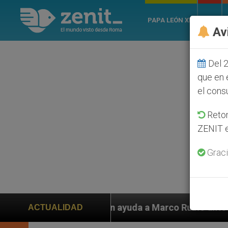
PAPA LEÓN XIV
ROMA
Av
Del 2
que en 
el cons
Retom
ZENIT e
Graci
piden ayuda a Marco Rubio ante persecución de colonos 
ACTUALIDAD