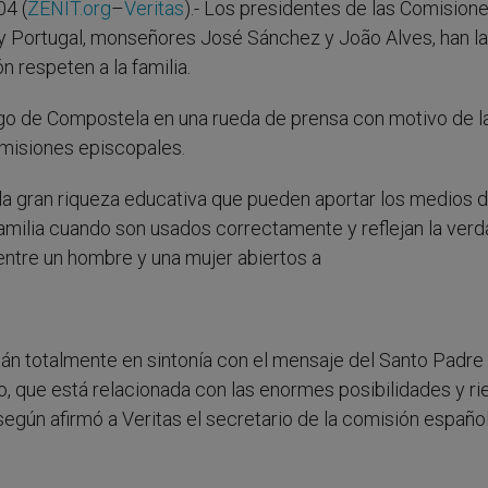
4 (
ZENIT.org
–
Veritas
).- Los presidentes de las Comision
y Portugal, monseñores José Sánchez y João Alves, han l
 respeten a la familia.
ago de Compostela en una rueda de prensa con motivo de l
omisiones episcopales.
 la gran riqueza educativa que pueden aportar los medios 
amilia cuando son usados correctamente y reflejan la ver
r entre un hombre y una mujer abiertos a
án totalmente en sintonía con el mensaje del Santo Padre 
 que está relacionada con las enormes posibilidades y r
según afirmó a Veritas el secretario de la comisión español