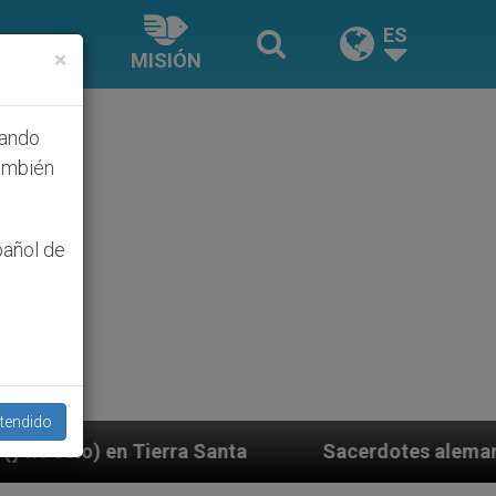
ES
×
MISIÓN
hando
ambién
pañol de
tendido
Santa
Sacerdotes alemanes fieles al Papa conte