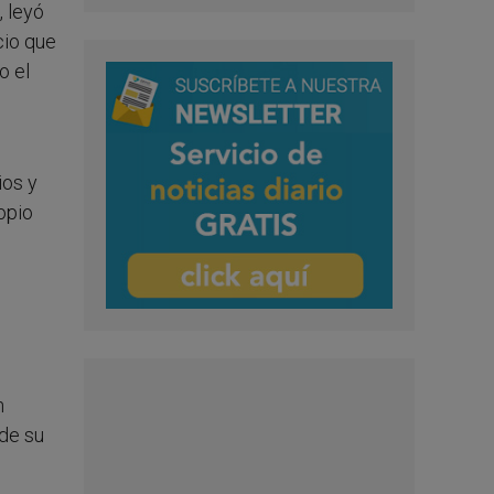
 leyó
cio que
o el
ios y
opio
n
 de su