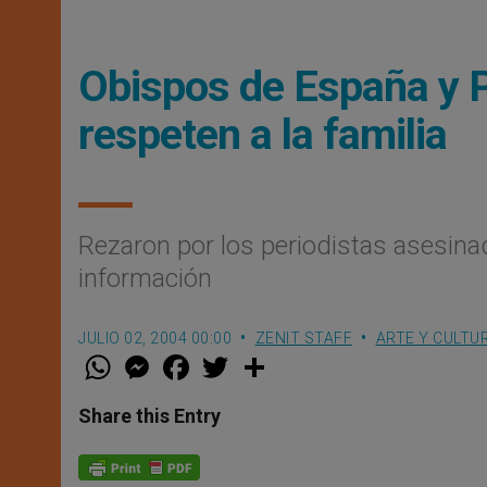
Obispos de España y P
respeten a la familia
Rezaron por los periodistas asesinad
información
JULIO 02, 2004 00:00
ZENIT STAFF
ARTE Y CULTU
W
M
F
T
S
h
e
a
w
h
a
s
c
i
a
t
s
e
t
r
Share this Entry
s
e
b
t
e
A
n
o
e
p
g
o
r
p
e
k