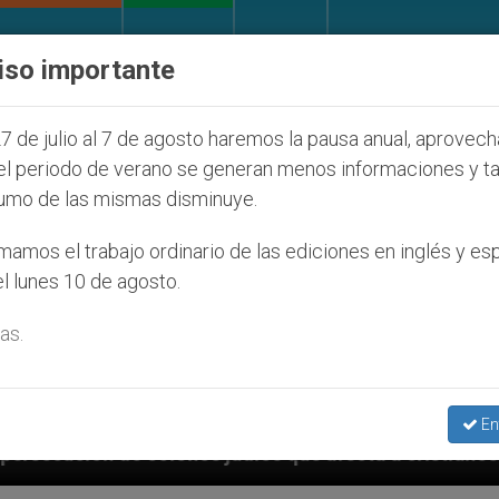
IGLESIA Y MUNDO
DOCUMENTOS
DONATIVOS
iso importante
7 de julio al 7 de agosto haremos la pausa anual, aprovec
el periodo de verano se generan menos informaciones y t
umo de las mismas disminuye.
amos el trabajo ordinario de las ediciones en inglés y es
l lunes 10 de agosto.
as.
En
judíos que afecta a cristianos (y no sólo) en Tierra 