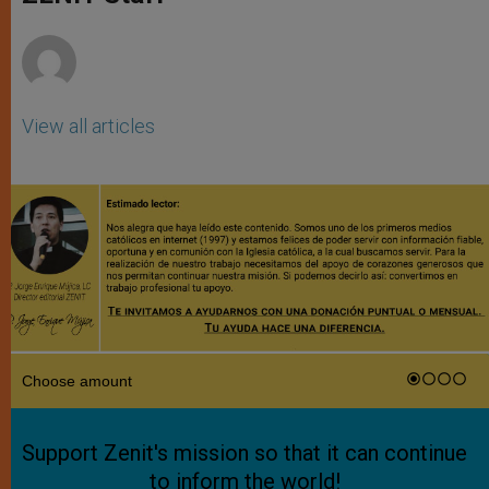
p
e
k
r
View all articles