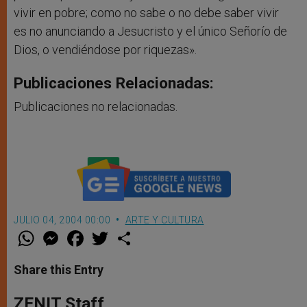
vivir en pobre; como no sabe o no debe saber vivir
es no anunciando a Jesucristo y el único Señorío de
Dios, o vendiéndose por riquezas».
Publicaciones Relacionadas:
Publicaciones no relacionadas.
JULIO 04, 2004 00:00
ARTE Y CULTURA
W
M
F
T
S
h
e
a
w
h
a
s
c
i
a
t
s
e
t
r
Share this Entry
s
e
b
t
e
A
n
o
e
p
g
o
r
ZENIT Staff