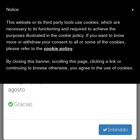
ES
Notice
×
x
Aviso importante
This website or its third party tools use cookies, which are
necessary to its functioning and required to achieve the
Del 27 de julio al 7 de agosto haremos la pausa
purposes illustrated in the cookie policy. If you want to know
anual, aprovechando que en el periodo de verano
more or withdraw your consent to all or some of the cookies,
please refer to the
cookie policy
.
se generan menos informaciones y también el
consumo de las mismas disminuye.
By closing this banner, scrolling this page, clicking a link or
continuing to browse otherwise, you agree to the use of cookies.
Retomamos el trabajo ordinario de las ediciones
en inglés y español de ZENIT el lunes 10 de
agosto.
Gracias.
Entendido