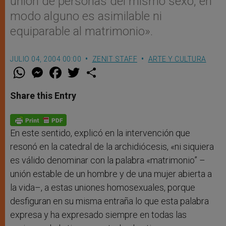
unión de personas del mismo sexo, en
modo alguno es asimilable ni
equiparable al matrimonio».
JULIO 04, 2004 00:00
ZENIT STAFF
ARTE Y CULTURA
W
M
F
T
S
h
e
a
w
h
a
s
c
i
a
t
s
e
t
r
Share this Entry
s
e
b
t
e
A
n
o
e
p
g
o
r
p
e
k
r
En este sentido, explicó en la intervención que
resonó en la catedral de la archidiócesis, «ni siquiera
es válido denominar con la palabra «matrimonio” –
unión estable de un hombre y de una mujer abierta a
la vida–, a estas uniones homosexuales, porque
desfiguran en su misma entraña lo que esta palabra
expresa y ha expresado siempre en todas las