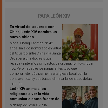
PAPA LEÓN XIV
En virtud del acuerdo con
China, León XIV nombra un
nuevo obispo
Mons. Chang Yanfeng, de 42
años, ha sido nombrado en virtud
del Acuerdo entre China y la Santa
Sede para una diócesis que
llevaba veinte años sin pastor. La ordenación tuvo lugar
hoy. Pero hace tres semanas antes tuvo que
comprometer públicamente a la Iglesia local con la
controvertida ley que busca eliminar la identidad de las
minorías.
León XIV anima a los
religiosos a ver la vida
comunitaria como fuente de
inspiración y santificación
Mensaje de León XIV a la