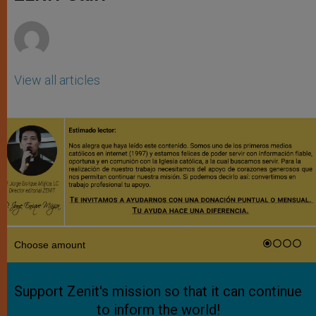
p
e
k
r
View all articles