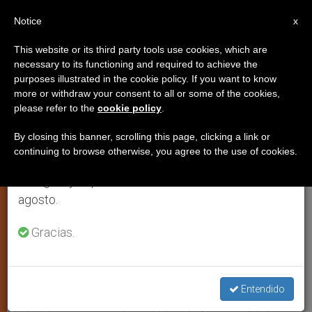
ES
Notice
×
x
Aviso importante
This website or its third party tools use cookies, which are
necessary to its functioning and required to achieve the
Del 27 de julio al 7 de agosto haremos la pausa
purposes illustrated in the cookie policy. If you want to know
Nuevo ataque contra una iglesia
anual, aprovechando que en el periodo de verano
more or withdraw your consent to all or some of the cookies,
please refer to the
cookie policy
.
se generan menos informaciones y también el
en construcción en la India
consumo de las mismas disminuye.
By closing this banner, scrolling this page, clicking a link or
continuing to browse otherwise, you agree to the use of cookies.
Retomamos el trabajo ordinario de las ediciones
NUEVA DELHI, viernes, 23 julio 2004
en inglés y español de ZENIT el lunes 10 de
(
ZENIT.org
).- La India vivió un nuevo
agosto.
gesto de intolerancia religiosa, en la
aldea de Rohiyal Talal, en la zona de
Gracias.
Kaprada (estado de Gujarat) , el
domingo 18 de julio, cuando
Entendido
extremistas hindúes destruyeron una