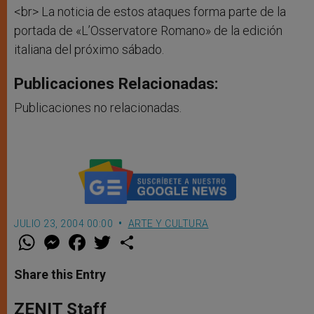
<br> La noticia de estos ataques forma parte de la
portada de «L’Osservatore Romano» de la edición
italiana del próximo sábado.
Publicaciones Relacionadas:
Publicaciones no relacionadas.
JULIO 23, 2004 00:00
ARTE Y CULTURA
W
M
F
T
S
h
e
a
w
h
a
s
c
i
a
t
s
e
t
r
Share this Entry
s
e
b
t
e
A
n
o
e
p
g
o
r
ZENIT Staff