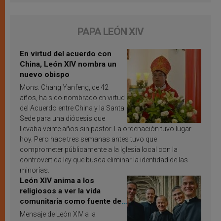
PAPA LEÓN XIV
En virtud del acuerdo con
China, León XIV nombra un
nuevo obispo
Mons. Chang Yanfeng, de 42
años, ha sido nombrado en virtud
del Acuerdo entre China y la Santa
Sede para una diócesis que
llevaba veinte años sin pastor. La ordenación tuvo lugar
hoy. Pero hace tres semanas antes tuvo que
comprometer públicamente a la Iglesia local con la
controvertida ley que busca eliminar la identidad de las
minorías.
León XIV anima a los
religiosos a ver la vida
comunitaria como fuente de
inspiración y santificación
Mensaje de León XIV a la