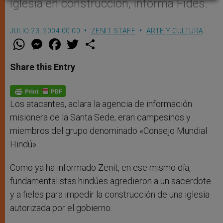
iglesia en construcción, informa Fides.
JULIO 23, 2004 00:00
ZENIT STAFF
ARTE Y CULTURA
W
M
F
T
S
h
e
a
w
h
a
s
c
i
a
t
s
e
t
r
Share this Entry
s
e
b
t
e
A
n
o
e
p
g
o
r
p
e
k
r
Los atacantes, aclara la agencia de información
misionera de la Santa Sede, eran campesinos y
miembros del grupo denominado «Consejo Mundial
Hindú».
Como ya ha informado Zenit, en ese mismo día,
fundamentalistas hindúes agredieron a un sacerdote
y a fieles para impedir la construcción de una iglesia
autorizada por el gobierno.