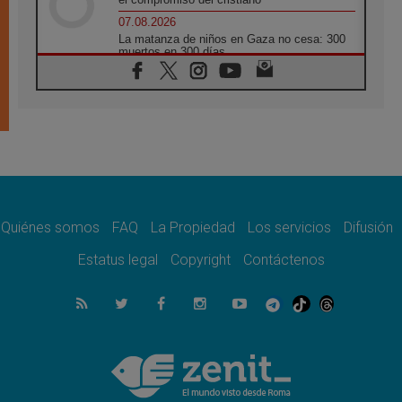
07.08.2026
La matanza de niños en Gaza no cesa: 300
muertos en 300 días
07.08.2026
Tagle: La guerra desfigura el mundo, solo la
revelación de Dios lo transfigura
07.08.2026
Presentada la Trienal de Arte de las
Universidades Católicas: «Exercises in
Empathy»
07.08.2026
Fortunatus Nwachukwu: la comunicación
como misión al servicio del Evangelio
Quiénes somos
FAQ
La Propiedad
Los servicios
Difusión
07.08.2026
Estatus legal
Copyright
Contáctenos
SIGNIS 2026, dar voz a las religiosas en el
espacio público
07.08.2026
Lanzan un proyecto de empoderamiento
digital para mujeres líderes en África
07.08.2026
Programa oficial del Viaje Apostólico del
Papa León XIV a Francia