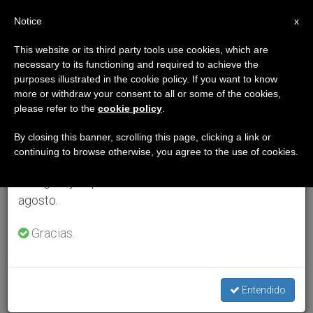
ES
Notice
×
x
Aviso importante
This website or its third party tools use cookies, which are
necessary to its functioning and required to achieve the
Del 27 de julio al 7 de agosto haremos la pausa
purposes illustrated in the cookie policy. If you want to know
anual, aprovechando que en el periodo de verano
more or withdraw your consent to all or some of the cookies,
please refer to the
cookie policy
.
se generan menos informaciones y también el
consumo de las mismas disminuye.
By closing this banner, scrolling this page, clicking a link or
continuing to browse otherwise, you agree to the use of cookies.
Retomamos el trabajo ordinario de las ediciones
en inglés y español de ZENIT el lunes 10 de
agosto.
Gracias.
Entendido