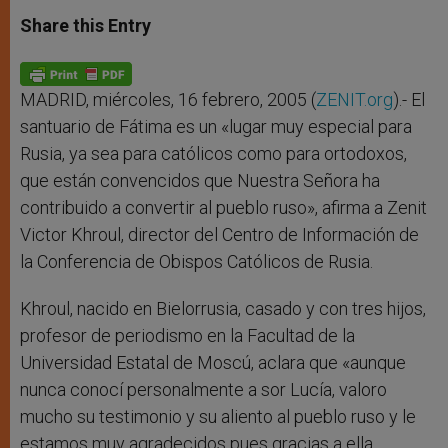
a
s
c
i
a
t
s
e
t
r
Share this Entry
s
e
b
t
e
A
n
o
e
p
g
o
r
p
e
k
r
MADRID, miércoles, 16 febrero, 2005 (
ZENIT.org
).- El
santuario de Fátima es un «lugar muy especial para
Rusia, ya sea para católicos como para ortodoxos,
que están convencidos que Nuestra Señora ha
contribuido a convertir al pueblo ruso», afirma a Zenit
Victor Khroul, director del Centro de Información de
la Conferencia de Obispos Católicos de Rusia.
Khroul, nacido en Bielorrusia, casado y con tres hijos,
profesor de periodismo en la Facultad de la
Universidad Estatal de Moscú, aclara que «aunque
nunca conocí personalmente a sor Lucía, valoro
mucho su testimonio y su aliento al pueblo ruso y le
estamos muy agradecidos pues gracias a ella