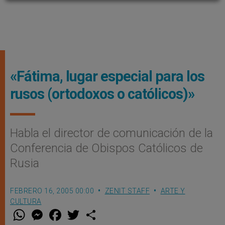
«Fátima, lugar especial para los
rusos (ortodoxos o católicos)»
Habla el director de comunicación de la
Conferencia de Obispos Católicos de
Rusia
FEBRERO 16, 2005 00:00
ZENIT STAFF
ARTE Y
CULTURA
W
M
F
T
S
h
e
a
w
h