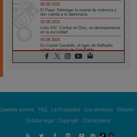
09.08.2026
El Papa: Detengan la espiral de violencia y
den cabida a la diplomacia
09.08.2026
León XIV: Confiar en Dios, no desesperarnos
en la oscuridad
08.08.2026
En Castel Gandolfo, el tapiz de Raffaello
sobre el sermón de San Pablo
08.08.2026
En Colombia, «la paz no se compra con una
firma»
08.08.2026
En Venezuela celebraron los 416 años del
Santo Cristo de La Grita
08.08.2026
El Papa: en Santa Ágata contemplamos la
victoria del amor sobre la muerte
Quiénes somos
FAQ
La Propiedad
Los servicios
Difusión
08.08.2026
León XIV visitará el Santuario de la Madre
Estatus legal
Copyright
Contáctenos
del Buen Consejo de Genazzano
07.08.2026
Filipinas: el Vicariato Apostólico de Calapán