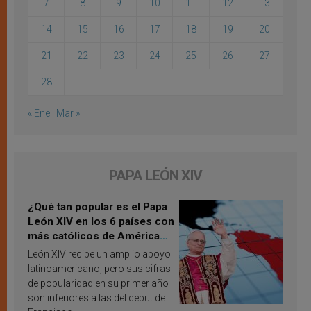
7
8
9
10
11
12
13
14
15
16
17
18
19
20
21
22
23
24
25
26
27
28
« Ene
Mar »
PAPA LEÓN XIV
¿Qué tan popular es el Papa
León XIV en los 6 países con
más católicos de América
Latina en 2026? Publican
León XIV recibe un amplio apoyo
resultados de investigación
latinoamericano, pero sus cifras
de popularidad en su primer año
son inferiores a las del debut de