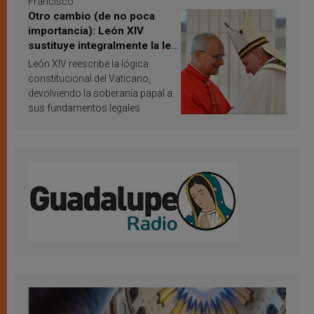
Francisco
Otro cambio (de no poca
importancia): León XIV
sustituye integralmente la ley
vaticana de Papa Francisco
León XIV reescribe la lógica
constitucional del Vaticano,
devolviendo la soberanía papal a
sus fundamentos legales