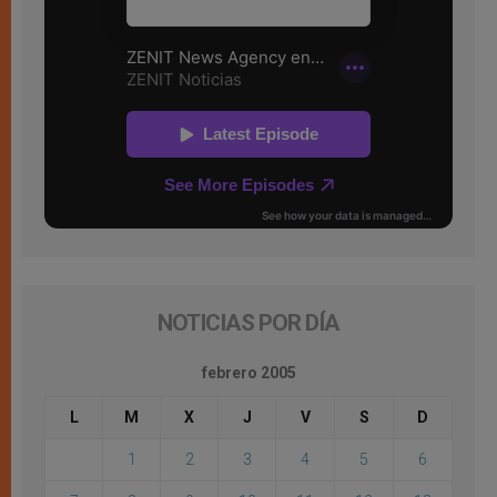
NOTICIAS POR DÍA
febrero 2005
L
M
X
J
V
S
D
1
2
3
4
5
6