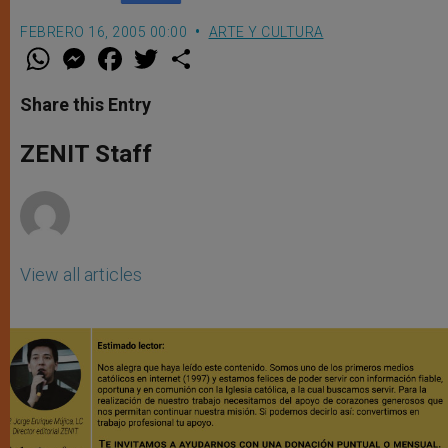
FEBRERO 16, 2005 00:00
ARTE Y CULTURA
W
M
F
T
S
h
e
a
w
h
a
s
c
i
a
t
s
e
t
r
Share this Entry
s
e
b
t
e
A
n
o
e
p
g
o
r
ZENIT Staff
p
e
k
r
View all articles