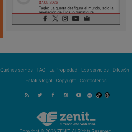
07.08.2026
Tagle: La guerra desfigura el mundo, solo la
revelación de Dios lo transfigura
07.08.2026
Presentada la Trienal de Arte de las
Universidades Católicas: «Exercises in
Empathy»
07.08.2026
Fortunatus Nwachukwu: la comunicación
como misión al servicio del Evangelio
07.08.2026
SIGNIS 2026, dar voz a las religiosas en el
espacio público
Quiénes somos
FAQ
La Propiedad
Los servicios
Difusión
07.08.2026
Estatus legal
Copyright
Contáctenos
Lanzan un proyecto de empoderamiento
digital para mujeres líderes en África
07.08.2026
Programa oficial del Viaje Apostólico del
Papa León XIV a Francia
07.08.2026
Obispos de Ecuador: El bien de las familias
no admite premuras legislativas
Copyright © 2026 ZENIT. All Rights Reserved.