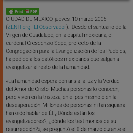
A
n
o
e
p
g
o
r
p
e
k
r
CIUDAD DE MÉXICO, jueves, 10 marzo 2005
(
ZENIT.org
–
El Observador
).- Desde el santuario de la
Virgen de Guadalupe, en la capital mexicana, el
cardenal Crescenzio Sepe, prefecto de la
Congregación para la Evangelización de los Pueblos,
ha pedido a los católicos mexicanos que salgan a
evangelizar al resto de la humanidad.
«La humanidad espera con ansia la luz y la Verdad
del Amor de Cristo. Muchas personas lo conocen,
pero viven en la tristeza, en el pesimismo o en la
desesperación. Millones de personas, ni tan siquiera
han oído hablar de Él. ¿Dónde están los
evangelizadores?, ¿dónde los testimonios de su
resurrección?», se preguntó el 8 de marzo durante el