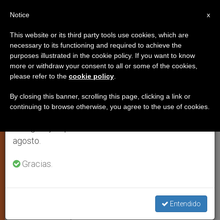
ES
Notice
×
x
Aviso importante
This website or its third party tools use cookies, which are
necessary to its functioning and required to achieve the
Del 27 de julio al 7 de agosto haremos la pausa
purposes illustrated in the cookie policy. If you want to know
El cardenal Sepe pide a México
anual, aprovechando que en el periodo de verano
more or withdraw your consent to all or some of the cookies,
please refer to the
cookie policy
.
se generan menos informaciones y también el
que se convierta en país
consumo de las mismas disminuye.
misionero
By closing this banner, scrolling this page, clicking a link or
continuing to browse otherwise, you agree to the use of cookies.
Retomamos el trabajo ordinario de las ediciones
en inglés y español de ZENIT el lunes 10 de
Alienta el ministerio de sacerdotes
agosto.
entre comunidades indígenas
Gracias.
MARZO 10, 2005 00:00
ZENIT STAFF
ARTE Y CULTURA
W
M
F
T
S
h
e
a
w
h
a
s
c
i
a
Entendido
t
s
e
t
r
Share this Entry
s
e
b
t
e