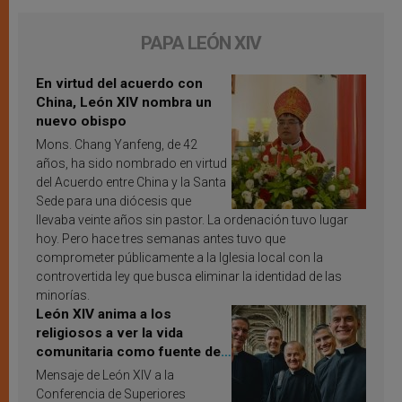
PAPA LEÓN XIV
En virtud del acuerdo con
China, León XIV nombra un
nuevo obispo
Mons. Chang Yanfeng, de 42
años, ha sido nombrado en virtud
del Acuerdo entre China y la Santa
Sede para una diócesis que
llevaba veinte años sin pastor. La ordenación tuvo lugar
hoy. Pero hace tres semanas antes tuvo que
comprometer públicamente a la Iglesia local con la
controvertida ley que busca eliminar la identidad de las
minorías.
León XIV anima a los
religiosos a ver la vida
comunitaria como fuente de
inspiración y santificación
Mensaje de León XIV a la
Conferencia de Superiores