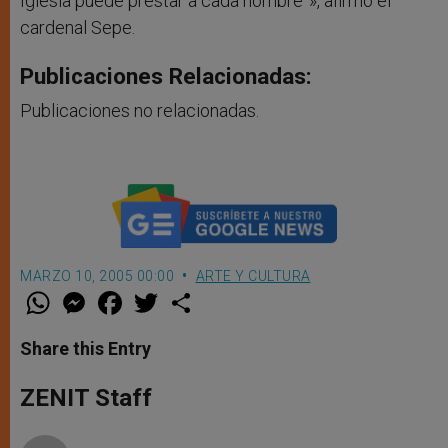
Iglesia puede prestar a cada hombre”», afirmó el
cardenal Sepe.
Publicaciones Relacionadas:
Publicaciones no relacionadas.
MARZO 10, 2005 00:00
ARTE Y CULTURA
W
M
F
T
S
h
e
a
w
h
a
s
c
i
a
t
s
e
t
r
Share this Entry
s
e
b
t
e
A
n
o
e
p
g
o
r
ZENIT Staff
p
e
k
r