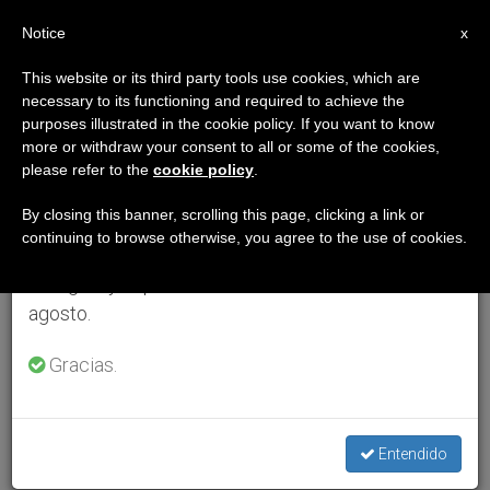
ES
Notice
×
x
Aviso importante
This website or its third party tools use cookies, which are
necessary to its functioning and required to achieve the
Del 27 de julio al 7 de agosto haremos la pausa
purposes illustrated in the cookie policy. If you want to know
anual, aprovechando que en el periodo de verano
more or withdraw your consent to all or some of the cookies,
please refer to the
cookie policy
.
se generan menos informaciones y también el
consumo de las mismas disminuye.
By closing this banner, scrolling this page, clicking a link or
continuing to browse otherwise, you agree to the use of cookies.
Retomamos el trabajo ordinario de las ediciones
en inglés y español de ZENIT el lunes 10 de
agosto.
Gracias.
Entendido