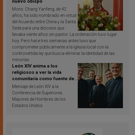
nuevo obispo
Mons. Chang Yanfeng, de 42
años, ha sido nombrado en virtud
del Acuerdo entre China y la Santa
Sede para una diócesis que
llevaba veinte años sin pastor. La ordenación tuvo lugar
hoy. Pero hace tres semanas antes tuvo que
comprometer públicamente a la Iglesia local con la
controvertida ley que busca eliminar la identidad de las
minorías.
León XIV anima a los
religiosos a ver la vida
comunitaria como fuente de
inspiración y santificación
Mensaje de León XIV a la
Conferencia de Superiores
Mayores de Hombres de los
Estados Unidos