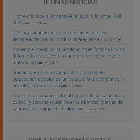
ÚLTIMAS NOTICIAS
Himno oficial de la Jornada Mundial de la Juventud Seúl
2027
agosto 3, 2026
ONU se pronuncia ante caso de obispo católico
desaparecido por la dictadura nicaragüense
julio 25, 2026
Aumenta el interés por la beatificación en Estados Unidos
de los mártires de Georgia que murieron defendiendo el
matrimonio
julio 25, 2026
Franciscanos piden ayuda a Marco Rubio ante
persecución de colonos judíos que afecta a cristianos (y
no sólo) en Tierra Santa
julio 25, 2026
Sacerdotes alemanes fieles al Papa contestan a su propio
obispo (y cardenal) quien les orilla a bendecir parejas del
mismo sexo en importante diócesis
julio 25, 2026