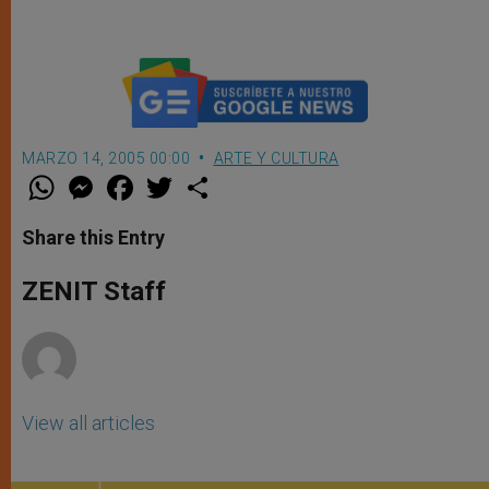
MARZO 14, 2005 00:00
ARTE Y CULTURA
W
M
F
T
S
h
e
a
w
h
a
s
c
i
a
t
s
e
t
r
Share this Entry
s
e
b
t
e
A
n
o
e
p
g
o
r
ZENIT Staff
p
e
k
r
View all articles