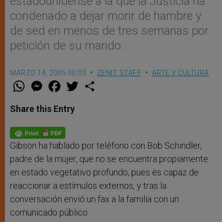
estadounidense a la que la Justicia ha
condenado a dejar morir de hambre y
de sed en menos de tres semanas por
petición de su marido.
MARZO 14, 2005 00:00
ZENIT STAFF
ARTE Y CULTURA
W
M
F
T
S
h
e
a
w
h
a
s
c
i
a
t
s
e
t
r
Share this Entry
s
e
b
t
e
A
n
o
e
p
g
o
r
p
e
k
r
Gibson ha hablado por teléfono con Bob Schindler,
padre de la mujer, que no se encuentra propiamente
en estado vegetativo profundo, pues es capaz de
reaccionar a estímulos externos, y tras la
conversación envió un fax a la familia con un
comunicado público.