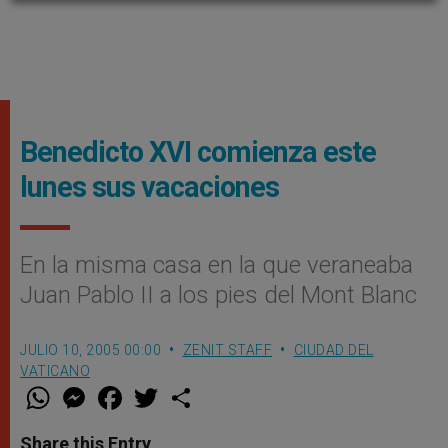
Benedicto XVI comienza este
lunes sus vacaciones
En la misma casa en la que veraneaba
Juan Pablo II a los pies del Mont Blanc
JULIO 10, 2005 00:00
ZENIT STAFF
CIUDAD DEL
VATICANO
W
M
F
T
S
h
e
a
w
h
a
s
c
i
a
t
s
e
t
r
Share this Entry