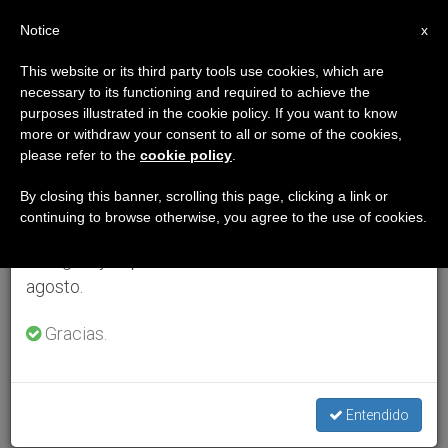
ES
Notice
×
x
Aviso importante
This website or its third party tools use cookies, which are
necessary to its functioning and required to achieve the
Del 27 de julio al 7 de agosto haremos la pausa
purposes illustrated in the cookie policy. If you want to know
anual, aprovechando que en el periodo de verano
more or withdraw your consent to all or some of the cookies,
please refer to the
cookie policy
.
se generan menos informaciones y también el
consumo de las mismas disminuye.
By closing this banner, scrolling this page, clicking a link or
continuing to browse otherwise, you agree to the use of cookies.
Retomamos el trabajo ordinario de las ediciones
en inglés y español de ZENIT el lunes 10 de
agosto.
Gracias.
Entendido