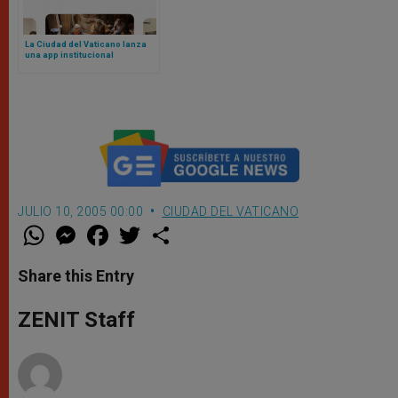
La Ciudad del Vaticano lanza
una app institucional
JULIO 10, 2005 00:00
CIUDAD DEL VATICANO
W
M
F
T
S
h
e
a
w
h
a
s
c
i
a
t
s
e
t
r
Share this Entry
s
e
b
t
e
A
n
o
e
p
g
o
r
ZENIT Staff
p
e
k
r