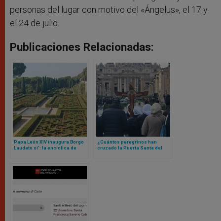
personas del lugar con motivo del «Ángelus», el 17 y
el 24 de julio.
Publicaciones Relacionadas:
Papa León XIV inaugura Borgo
¿Cuántos peregrinos han
Laudato si’: la encíclica de
cruzado la Puerta Santa del
Francisco que se materializó
Vaticano? La cifra te va a
en un lugar
sorprender