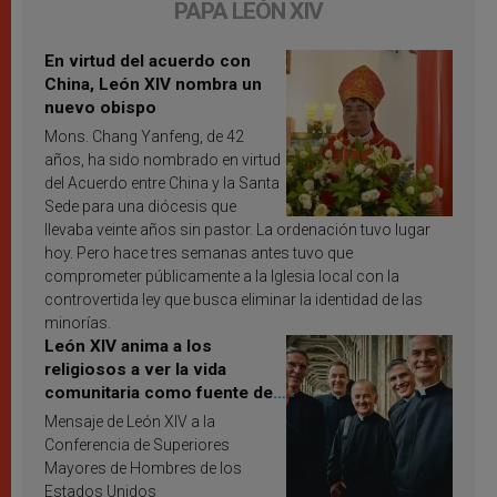
PAPA LEÓN XIV
En virtud del acuerdo con
China, León XIV nombra un
nuevo obispo
Mons. Chang Yanfeng, de 42
años, ha sido nombrado en virtud
del Acuerdo entre China y la Santa
Sede para una diócesis que
llevaba veinte años sin pastor. La ordenación tuvo lugar
hoy. Pero hace tres semanas antes tuvo que
comprometer públicamente a la Iglesia local con la
controvertida ley que busca eliminar la identidad de las
minorías.
León XIV anima a los
religiosos a ver la vida
comunitaria como fuente de
inspiración y santificación
Mensaje de León XIV a la
Conferencia de Superiores
Mayores de Hombres de los
Estados Unidos