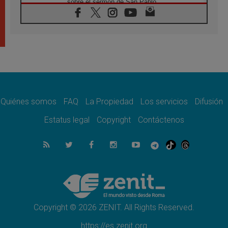
sobre el sermón de San Pablo
08.08.2026
En Colombia, «la paz no se compra con una
firma»
08.08.2026
En Venezuela celebraron los 416 años del
Santo Cristo de La Grita
08.08.2026
El Papa: en Santa Ágata contemplamos la
victoria del amor sobre la muerte
Quiénes somos
FAQ
La Propiedad
Los servicios
Difusión
08.08.2026
León XIV visitará el Santuario de la Madre
Estatus legal
Copyright
Contáctenos
del Buen Consejo de Genazzano
07.08.2026
Filipinas: el Vicariato Apostólico de Calapán
se convierte en diócesis
07.08.2026
Honduras: Los desplazados invisibles de una
crisis olvidada
Copyright © 2026 ZENIT. All Rights Reserved.
https://es.zenit.org