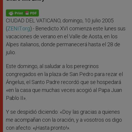
s
e
b
t
e
A
n
o
e
p
g
o
r
p
e
k
r
CIUDAD DEL VATICANO, domingo, 10 julio 2005
(
ZENIT.org
).- Benedicto XVI comienza este lunes sus
vacaciones de verano en el Valle de Aosta, en los
Alpes italianos, donde permanecerá hasta el 28 de
julio.
Este domingo, al saludar a los peregrinos
congregados en la plaza de San Pedro para rezar el
Ángelus, el Santo Padre recordó que se hospedará
«en la casa que muchas veces acogió al Papa Juan
Pablo II».
Y se despidió diciendo: «Doy las gracias a quienes
me acompañan con la oración, y a vosotros os digo
con afecto: «¡Hasta pronto!».