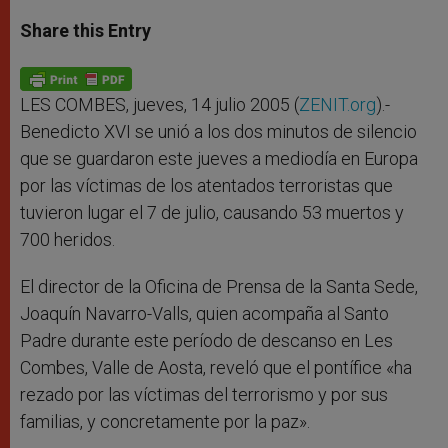
a
s
c
i
a
t
s
e
t
r
Share this Entry
s
e
b
t
e
A
n
o
e
p
g
o
r
p
e
k
r
LES COMBES, jueves, 14 julio 2005 (
ZENIT.org
).-
Benedicto XVI se unió a los dos minutos de silencio
que se guardaron este jueves a mediodía en Europa
por las víctimas de los atentados terroristas que
tuvieron lugar el 7 de julio, causando 53 muertos y
700 heridos.
El director de la Oficina de Prensa de la Santa Sede,
Joaquín Navarro-Valls, quien acompaña al Santo
Padre durante este período de descanso en Les
Combes, Valle de Aosta, reveló que el pontífice «ha
rezado por las víctimas del terrorismo y por sus
familias, y concretamente por la paz».