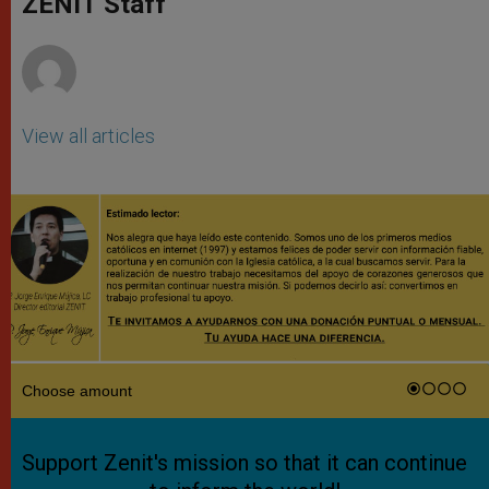
ZENIT Staff
p
e
k
r
View all articles