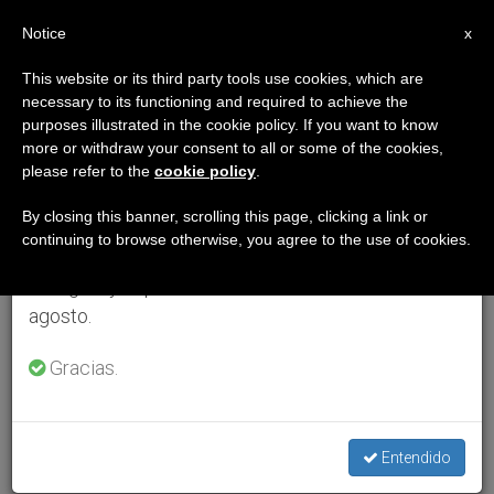
ES
Notice
×
x
Aviso importante
This website or its third party tools use cookies, which are
necessary to its functioning and required to achieve the
Del 27 de julio al 7 de agosto haremos la pausa
purposes illustrated in the cookie policy. If you want to know
anual, aprovechando que en el periodo de verano
more or withdraw your consent to all or some of the cookies,
please refer to the
cookie policy
.
se generan menos informaciones y también el
consumo de las mismas disminuye.
By closing this banner, scrolling this page, clicking a link or
continuing to browse otherwise, you agree to the use of cookies.
Retomamos el trabajo ordinario de las ediciones
en inglés y español de ZENIT el lunes 10 de
agosto.
Gracias.
Entendido