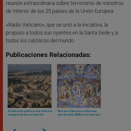
reunión extraordinaria sobre terrorismo de ministros
de Interior de los 25 países de la Unión Europea.
«Radio Vaticano», que se unió a la iniciativa, la
propuso a todos sus oyentes en la Santa Sede y a
todos los católicos del mundo.
Publicaciones Relacionadas:
El Vaticano publica una reforma
Museos Vaticanos informan
integral de las normas de
que durante 2026 se restaurará
contratación pública para
el Juicio Final de Miguel Ángel
fortalecer la transparencia y la
en Capilla Sixtina
eficiencia