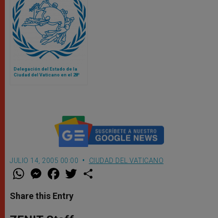
Delegación del Estado de la
Ciudad del Vaticano en el 28º
Congreso Postal Universal
JULIO 14, 2005 00:00
CIUDAD DEL VATICANO
W
M
F
T
S
h
e
a
w
h
a
s
c
i
a
t
s
e
t
r
Share this Entry
s
e
b
t
e
A
n
o
e
p
g
o
r