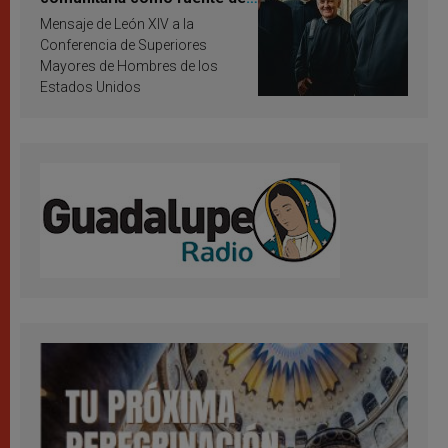
inspiración y santificación
Mensaje de León XIV a la
Conferencia de Superiores
Mayores de Hombres de los
Estados Unidos