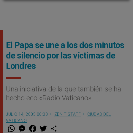
El Papa se une a los dos minutos
de silencio por las víctimas de
Londres
Una iniciativa de la que también se ha
hecho eco «Radio Vaticano»
JULIO 14, 2005 00:00
ZENIT STAFF
CIUDAD DEL
VATICANO
W
M
F
T
S
h
e
a
w
h