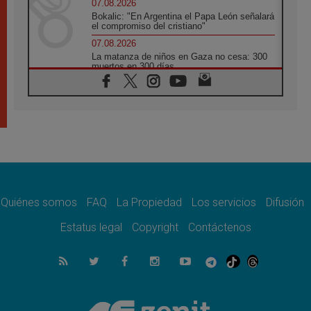
07.08.2026
Bokalic: "En Argentina el Papa León señalará
el compromiso del cristiano"
07.08.2026
La matanza de niños en Gaza no cesa: 300
muertos en 300 días
07.08.2026
Tagle: La guerra desfigura el mundo, solo la
revelación de Dios lo transfigura
07.08.2026
Presentada la Trienal de Arte de las
Universidades Católicas: «Exercises in
Empathy»
07.08.2026
Fortunatus Nwachukwu: la comunicación
como misión al servicio del Evangelio
Quiénes somos
FAQ
La Propiedad
Los servicios
Difusión
07.08.2026
Estatus legal
Copyright
Contáctenos
SIGNIS 2026, dar voz a las religiosas en el
espacio público
07.08.2026
Lanzan un proyecto de empoderamiento
digital para mujeres líderes en África
07.08.2026
Programa oficial del Viaje Apostólico del