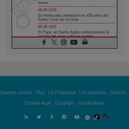
firma»
08.08.2026
En Venezuela celebraron los 416 años del
Santo Cristo de La Grita
08.08.2026
El Papa: en Santa Ágata contemplamos la
victoria del amor sobre la muerte
08.08.2026
León XIV visitará el Santuario de la Madre
del Buen Consejo de Genazzano
07.08.2026
Filipinas: el Vicariato Apostólico de Calapán
se convierte en diócesis
07.08.2026
Honduras: Los desplazados invisibles de una
crisis olvidada
Quiénes somos
FAQ
La Propiedad
Los servicios
Difusión
07.08.2026
Bokalic: "En Argentina el Papa León señalará
Estatus legal
Copyright
Contáctenos
el compromiso del cristiano"
07.08.2026
La matanza de niños en Gaza no cesa: 300
muertos en 300 días
07.08.2026