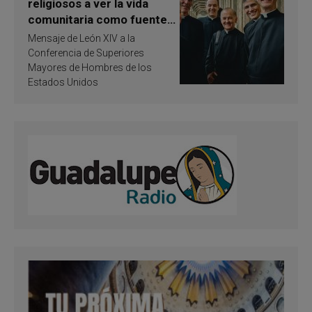
religiosos a ver la vida
comunitaria como fuente
de inspiración y
Mensaje de León XIV a la
santificación
Conferencia de Superiores
Mayores de Hombres de los
Estados Unidos