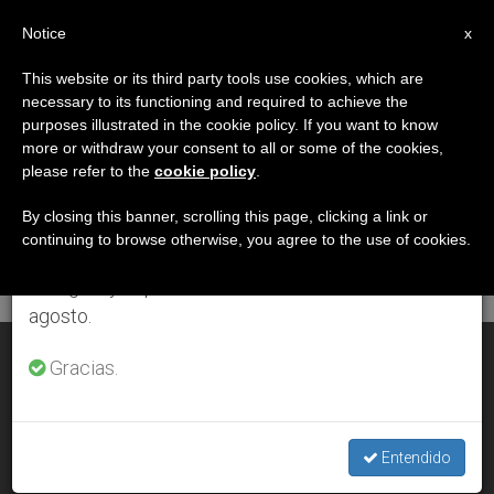
ES
Notice
×
x
Aviso importante
This website or its third party tools use cookies, which are
necessary to its functioning and required to achieve the
Del 27 de julio al 7 de agosto haremos la pausa
DÍA
purposes illustrated in the cookie policy. If you want to know
anual, aprovechando que en el periodo de verano
Octubre 18th, 2005
more or withdraw your consent to all or some of the cookies,
please refer to the
cookie policy
.
se generan menos informaciones y también el
consumo de las mismas disminuye.
By closing this banner, scrolling this page, clicking a link or
continuing to browse otherwise, you agree to the use of cookies.
ÚLTIMAS NOTICIAS
Retomamos el trabajo ordinario de las ediciones
en inglés y español de ZENIT el lunes 10 de
agosto.
Alberto Hurtado Cruchaga (1901-1952)
Gracias.
OCT 18, 2005 00:00
ZENIT STAFF
Entendido