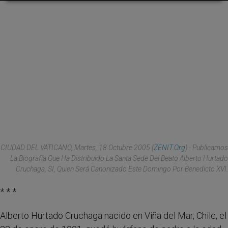
CIUDAD DEL VATICANO, Martes, 18 Octubre 2005 (
ZENIT.org
).- Publicamos
La Biografía Que Ha Distribuido La Santa Sede Del Beato Alberto Hurtado
Cruchaga, SI, Quien Será Canonizado Este Domingo Por Benedicto XVI.
* * *
Alberto Hurtado Cruchaga nacido en Viña del Mar, Chile, el