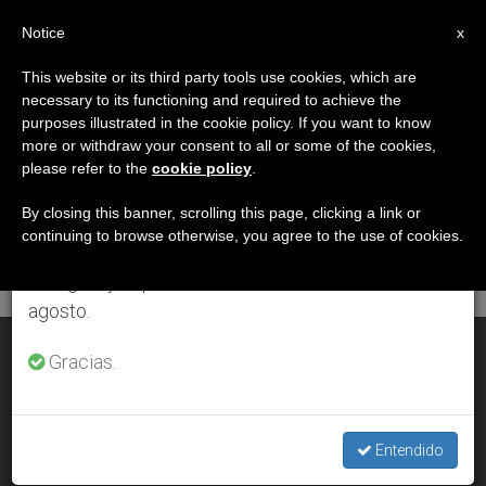
ES
Notice
×
x
Aviso importante
This website or its third party tools use cookies, which are
necessary to its functioning and required to achieve the
Del 27 de julio al 7 de agosto haremos la pausa
DÍA
purposes illustrated in the cookie policy. If you want to know
anual, aprovechando que en el periodo de verano
Octubre 25th, 2005
more or withdraw your consent to all or some of the cookies,
please refer to the
cookie policy
.
se generan menos informaciones y también el
consumo de las mismas disminuye.
By closing this banner, scrolling this page, clicking a link or
continuing to browse otherwise, you agree to the use of cookies.
ÚLTIMAS NOTICIAS
Retomamos el trabajo ordinario de las ediciones
en inglés y español de ZENIT el lunes 10 de
agosto.
«Proposiciones» del Sínodo sobre la Eucaristía (11-20)
Gracias.
OCT 25, 2005 00:00
ZENIT STAFF
Entendido