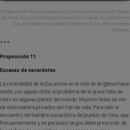
El Papa Ha Permitido La Publicación De Una Versión Provisional En Italiano,
No Oficial, En La Que Se Basa Esta Traducción De Trabajo. En Los Próximos
Días, Zenit Seguirá Publicando Traducciones De Las «proposiciones»
Restantes.
* * *
Proposición 11
Escasez de sacerdotes
La centralidad de la Eucaristía en la vida de la Iglesia hace
sentir, con agudo dolor, el problema de la grave falta de
clero en algunas partes del mundo. Muchos fieles se ven
de esta manera privados del Pan de vida. Para salir al
encuentro del hambre eucarística del pueblo de Dios, que
frecuentemente y en periodos largos debe prescindir de