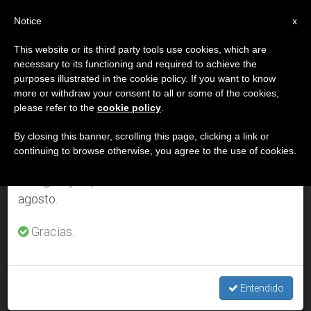
ES
Notice
×
x
Aviso importante
This website or its third party tools use cookies, which are
necessary to its functioning and required to achieve the
Del 27 de julio al 7 de agosto haremos la pausa
DÍA
purposes illustrated in the cookie policy. If you want to know
anual, aprovechando que en el periodo de verano
Octubre 15th, 2005
more or withdraw your consent to all or some of the cookies,
please refer to the
cookie policy
.
se generan menos informaciones y también el
consumo de las mismas disminuye.
By closing this banner, scrolling this page, clicking a link or
continuing to browse otherwise, you agree to the use of cookies.
ÚLTIMAS NOTICIAS
Retomamos el trabajo ordinario de las ediciones
en inglés y español de ZENIT el lunes 10 de
agosto.
El Papa quiere inaugurar la conferencia del episcopado
latinoamericano en Brasil
Gracias.
OCT 15, 2005 00:00
ZENIT STAFF
Entendido