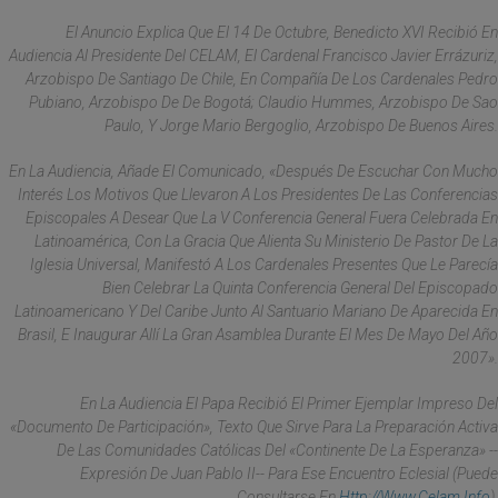
El Anuncio Explica Que El 14 De Octubre, Benedicto XVI Recibió En
Audiencia Al Presidente Del CELAM, El Cardenal Francisco Javier Errázuriz,
Arzobispo De Santiago De Chile, En Compañía De Los Cardenales Pedro
Pubiano, Arzobispo De De Bogotá; Claudio Hummes, Arzobispo De Sao
Paulo, Y Jorge Mario Bergoglio, Arzobispo De Buenos Aires.
En La Audiencia, Añade El Comunicado, «después De Escuchar Con Mucho
Interés Los Motivos Que Llevaron A Los Presidentes De Las Conferencias
Episcopales A Desear Que La V Conferencia General Fuera Celebrada En
Latinoamérica, Con La Gracia Que Alienta Su Ministerio De Pastor De La
Iglesia Universal, Manifestó A Los Cardenales Presentes Que Le Parecía
Bien Celebrar La Quinta Conferencia General Del Episcopado
Latinoamericano Y Del Caribe Junto Al Santuario Mariano De Aparecida En
Brasil, E Inaugurar Allí La Gran Asamblea Durante El Mes De Mayo Del Año
2007».
En La Audiencia El Papa Recibió El Primer Ejemplar Impreso Del
«Documento De Participación», Texto Que Sirve Para La Preparación Activa
De Las Comunidades Católicas Del «continente De La Esperanza» --
Expresión De Juan Pablo II-- Para Ese Encuentro Eclesial (puede
Consultarse En
Http://www.celam.info
).