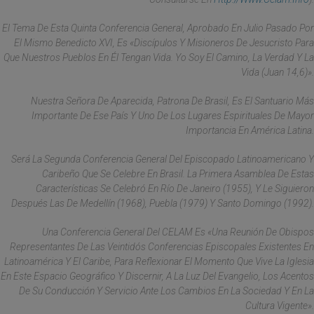
El Tema De Esta Quinta Conferencia General, Aprobado En Julio Pasado Por
El Mismo Benedicto XVI, Es «Discípulos Y Misioneros De Jesucristo Para
Que Nuestros Pueblos En Él Tengan Vida. Yo Soy El Camino, La Verdad Y La
Vida (Juan 14,6)».
Nuestra Señora De Aparecida, Patrona De Brasil, Es El Santuario Más
Importante De Ese País Y Uno De Los Lugares Espirituales De Mayor
Importancia En América Latina.
Será La Segunda Conferencia General Del Episcopado Latinoamericano Y
Caribeño Que Se Celebre En Brasil. La Primera Asamblea De Estas
Características Se Celebró En Río De Janeiro (1955), Y Le Siguieron
Después Las De Medellín (1968), Puebla (1979) Y Santo Domingo (1992).
Una Conferencia General Del CELAM Es «una Reunión De Obispos
Representantes De Las Veintidós Conferencias Episcopales Existentes En
Latinoamérica Y El Caribe, Para Reflexionar El Momento Que Vive La Iglesia
En Este Espacio Geográfico Y Discernir, A La Luz Del Evangelio, Los Acentos
De Su Conducción Y Servicio Ante Los Cambios En La Sociedad Y En La
Cultura Vigente».