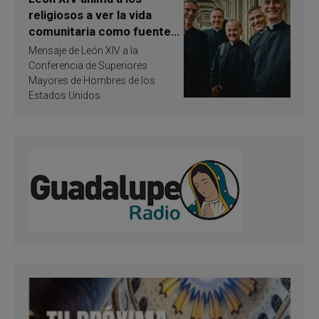
religiosos a ver la vida
comunitaria como fuente
de inspiración y
Mensaje de León XIV a la
santificación
Conferencia de Superiores
Mayores de Hombres de los
Estados Unidos