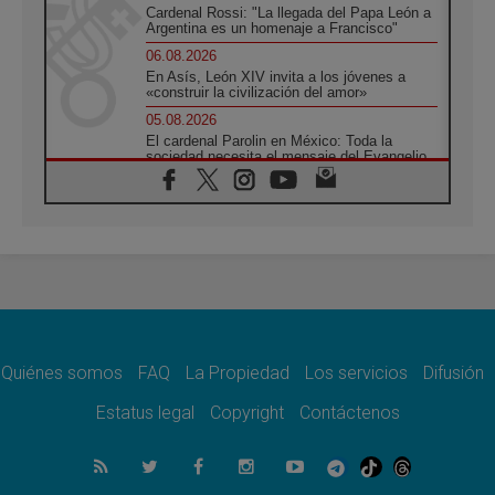
Cardenal Rossi: "La llegada del Papa León a
Argentina es un homenaje a Francisco"
06.08.2026
En Asís, León XIV invita a los jóvenes a
«construir la civilización del amor»
05.08.2026
El cardenal Parolin en México: Toda la
sociedad necesita el mensaje del Evangelio
05.08.2026
Santa María la Mayor, Makrickas: La gracia
de Dios desciende sobre el mundo
05.08.2026
Cristianos y confucianos: Respeto y
sabiduría para afrontar los urgentes desafíos
de hoy
05.08.2026
En marcha hacia Asís en nombre de San
Francisco, a la espera de León
Quiénes somos
FAQ
La Propiedad
Los servicios
Difusión
05.08.2026
Estatus legal
Copyright
Contáctenos
Venezuela, Padre Pagniello: "En medio del
dolor, una Iglesia que no se rinde"
05.08.2026
La Fuerza del "Círculo de Héroes" con el
Papa en la Audiencia General