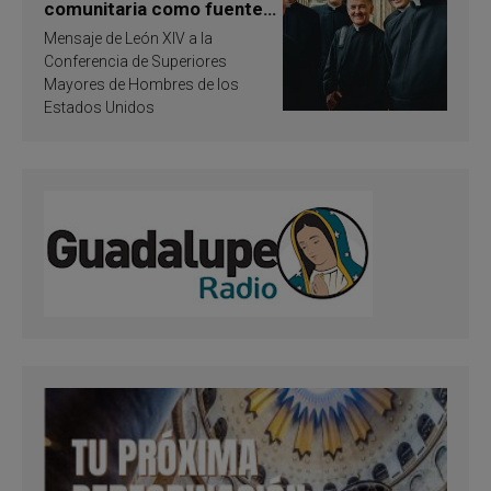
comunitaria como fuente
de inspiración y
Mensaje de León XIV a la
santificación
Conferencia de Superiores
Mayores de Hombres de los
Estados Unidos