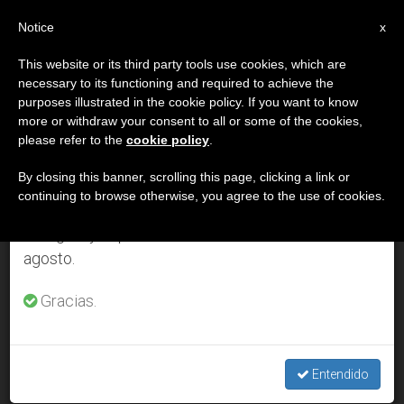
ES
Notice
×
x
Aviso importante
This website or its third party tools use cookies, which are
necessary to its functioning and required to achieve the
Del 27 de julio al 7 de agosto haremos la pausa
DÍA
purposes illustrated in the cookie policy. If you want to know
anual, aprovechando que en el periodo de verano
Octubre 20th, 2005
more or withdraw your consent to all or some of the cookies,
please refer to the
cookie policy
.
se generan menos informaciones y también el
consumo de las mismas disminuye.
By closing this banner, scrolling this page, clicking a link or
continuing to browse otherwise, you agree to the use of cookies.
ÚLTIMAS NOTICIAS
Retomamos el trabajo ordinario de las ediciones
en inglés y español de ZENIT el lunes 10 de
agosto.
Confesiones religiosas exigen una reforma migratoria en los
Estados Unidos
Gracias.
OCT 20, 2005 00:00
ZENIT STAFF
Entendido