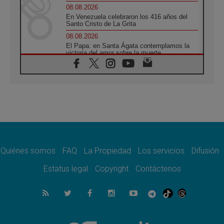
08.08.2026
En Venezuela celebraron los 416 años del
Santo Cristo de La Grita
08.08.2026
El Papa: en Santa Ágata contemplamos la
victoria del amor sobre la muerte
08.08.2026
León XIV visitará el Santuario de la Madre
del Buen Consejo de Genazzano
07.08.2026
Filipinas: el Vicariato Apostólico de Calapán
se convierte en diócesis
07.08.2026
Honduras: Los desplazados invisibles de una
crisis olvidada
Quiénes somos
FAQ
La Propiedad
Los servicios
Difusión
07.08.2026
Bokalic: "En Argentina el Papa León señalará
Estatus legal
Copyright
Contáctenos
el compromiso del cristiano"
07.08.2026
La matanza de niños en Gaza no cesa: 300
muertos en 300 días
07.08.2026
Tagle: La guerra desfigura el mundo, solo la