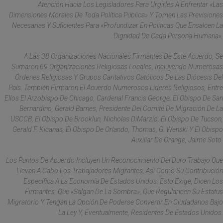
Atención Hacia Los Legisladores Para Urgirles A Enfrentar «las
Dimensiones Morales De Toda Política Pública» Y Tomen Las Previsiones
Necesarias Y Suficientes Para «profundizar En Políticas Que Ensalcen La
Dignidad De Cada Persona Humana».
A Las 38 Organizaciones Nacionales Firmantes De Este Acuerdo, Se
Sumaron 69 Organizaciones Religiosas Locales, Incluyendo Numerosas
Órdenes Religiosas Y Grupos Caritativos Católicos De Las Diócesis Del
País. También Firmaron El Acuerdo Numerosos Líderes Religiosos, Entre
Ellos El Arzobispo De Chicago, Cardenal Francis George; El Obispo De San
Bernardino, Gerald Barnes, Presidente Del Comité De Migración De La
USCCB, El Obispo De Brooklun, Nicholas DiMarzio, El Obispo De Tucson,
Gerald F. Kicanas, El Obispo De Orlando, Thomas, G. Wenski Y El Obispo
Auxiliar De Orange, Jaime Soto.
Los Puntos De Acuerdo Incluyen Un Reconocimiento Del Duro Trabajo Que
Llevan A Cabo Los Trabajadores Migrantes, Así Como Su Contribución
Específica A La Economía De Estados Unidos. Esto Exige, Dicen Los
Firmantes, Que «salgan De La Sombra», Que Regularicen Su Estatus
Migratorio Y Tengan La Opción De Poderse Convertir En Ciudadanos Bajo
La Ley Y, Eventualmente, Residentes De Estados Unidos.