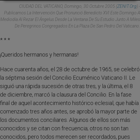
CIUDAD DEL VATICANO, Domingo, 30 Octubre 2005 (
ZENIT.org
).-
Publicamos La Intervención Que Pronunció Benedicto XVI Este Domingo A
Mediodía Al Rezar El Ángelus Desde La Ventana De Su Estudio Junto A Miles
De Peregrinos Congregados En La Plaza De San Pedro Del Vaticano.
* * *
¡Queridos hermanos y hermanas!
Hace cuarenta años, el 28 de octubre de 1965, se celebró
la séptima sesión del Concilio Ecuménico Vaticano II. Le
siguió una rápida sucesión de otras tres, y la última, el 8
de diciembre, marcó la clausura del Concilio. En la fase
final de aquel acontecimiento histórico eclesial, que había
comenzado tres años antes, se aprobó la mayor parte de
los documentos conciliares. Algunos de ellos son más
conocidos y se citan con frecuencia; otros no son tan
conocidos, pero todos merecen ser recordados, pues