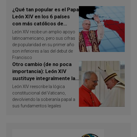
¿Qué tan popular es el Papa
León XIV en los 6 países
con más católicos de
América Latina en 2026?
León XIV recibe un amplio apoyo
Publican resultados de
latinoamericano, pero sus cifras
investigación
de popularidad en su primer año
son inferiores a las del debut de
Francisco
Otro cambio (de no poca
importancia): León XIV
sustituye integralmente la
ley vaticana de Papa
León XIV reescribe la lógica
Francisco
constitucional del Vaticano,
devolviendo la soberanía papal a
sus fundamentos legales