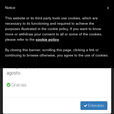
ES
Notice
×
x
Aviso importante
This website or its third party tools use cookies, which are
necessary to its functioning and required to achieve the
Del 27 de julio al 7 de agosto haremos la pausa
MES
purposes illustrated in the cookie policy. If you want to know
anual, aprovechando que en el periodo de verano
Octubre, 2005
more or withdraw your consent to all or some of the cookies,
please refer to the
cookie policy
.
se generan menos informaciones y también el
consumo de las mismas disminuye.
By closing this banner, scrolling this page, clicking a link or
continuing to browse otherwise, you agree to the use of cookies.
ÚLTIMAS NOTICIAS
Retomamos el trabajo ordinario de las ediciones
en inglés y español de ZENIT el lunes 10 de
agosto.
Benedicto XVI recoge aspectos centrales de la herencia del
Concilio Vaticano II
Gracias.
OCT 30, 2005 00:00
ZENIT STAFF
Entendido