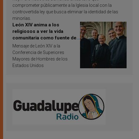
comprometer públicamente a la Iglesia local con la
controvertida ley que busca eliminar la identidad de las
minorías.
León XIV anima a los
religiosos a ver la vida
comunitaria como fuente de
inspiración y santificación
Mensaje de León XIV a la
Conferencia de Superiores
Mayores de Hombres de los
Estados Unidos