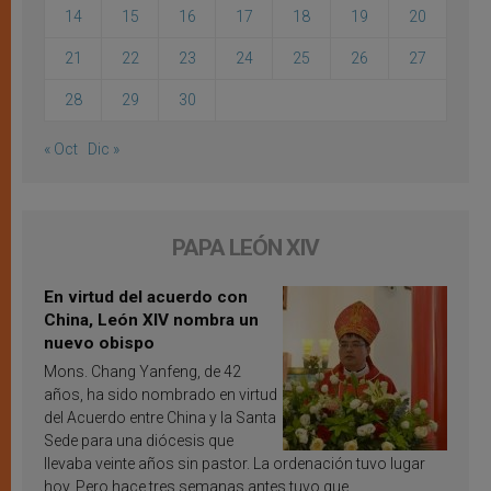
14
15
16
17
18
19
20
21
22
23
24
25
26
27
28
29
30
« Oct
Dic »
PAPA LEÓN XIV
En virtud del acuerdo con
China, León XIV nombra un
nuevo obispo
Mons. Chang Yanfeng, de 42
años, ha sido nombrado en virtud
del Acuerdo entre China y la Santa
Sede para una diócesis que
llevaba veinte años sin pastor. La ordenación tuvo lugar
hoy. Pero hace tres semanas antes tuvo que