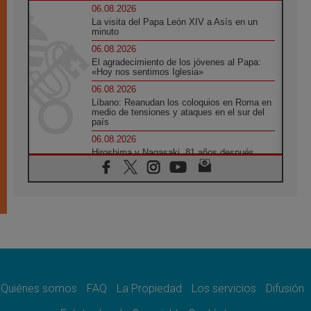
06.08.2026
La visita del Papa León XIV a Asís en un
minuto
06.08.2026
El agradecimiento de los jóvenes al Papa:
«Hoy nos sentimos Iglesia»
06.08.2026
Líbano: Reanudan los coloquios en Roma en
medio de tensiones y ataques en el sur del
país
06.08.2026
Hiroshima y Nagasaki, 81 años después.
Comienzan "Diez Días Oración por la Paz"
06.08.2026
Pizzaballa en Asís: los cristianos quieren
paz
06.08.2026
Sturla: La visita de León XIV será una buena
noticia para todo el Uruguay
06.08.2026
León XIV: La revolución del Evangelio
derriba los muros que separan
Quiénes somos
FAQ
La Propiedad
Los servicios
Difusión
06.08.2026