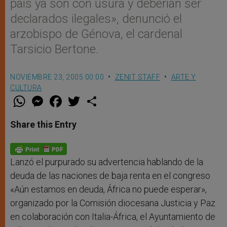
país ya son con usura y deberían ser
declarados ilegales», denunció el
arzobispo de Génova, el cardenal
Tarsicio Bertone.
NOVIEMBRE 23, 2005 00:00
ZENIT STAFF
ARTE Y
CULTURA
W
M
F
T
S
h
e
a
w
h
a
s
c
i
a
t
s
e
t
r
Share this Entry
s
e
b
t
e
A
n
o
e
p
g
o
r
p
e
k
r
Lanzó el purpurado su advertencia hablando de la
deuda de las naciones de baja renta en el congreso
«Aún estamos en deuda, África no puede esperar»,
organizado por la Comisión diocesana Justicia y Paz
en colaboración con Italia-África, el Ayuntamiento de