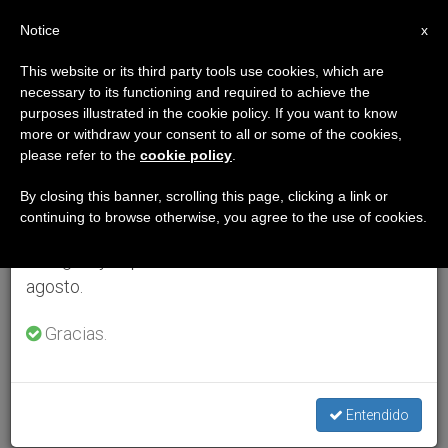
ES
Notice
×
x
Aviso importante
This website or its third party tools use cookies, which are
necessary to its functioning and required to achieve the
Del 27 de julio al 7 de agosto haremos la pausa
purposes illustrated in the cookie policy. If you want to know
anual, aprovechando que en el periodo de verano
more or withdraw your consent to all or some of the cookies,
please refer to the
cookie policy
.
se generan menos informaciones y también el
consumo de las mismas disminuye.
By closing this banner, scrolling this page, clicking a link or
continuing to browse otherwise, you agree to the use of cookies.
Retomamos el trabajo ordinario de las ediciones
en inglés y español de ZENIT el lunes 10 de
agosto.
Gracias.
Entendido