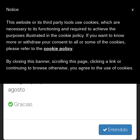
ES
Notice
×
x
Aviso importante
This website or its third party tools use cookies, which are
necessary to its functioning and required to achieve the
Del 27 de julio al 7 de agosto haremos la pausa
DÍA
purposes illustrated in the cookie policy. If you want to know
anual, aprovechando que en el periodo de verano
Noviembre 15th, 2005
more or withdraw your consent to all or some of the cookies,
please refer to the
cookie policy
.
se generan menos informaciones y también el
consumo de las mismas disminuye.
By closing this banner, scrolling this page, clicking a link or
continuing to browse otherwise, you agree to the use of cookies.
ÚLTIMAS NOTICIAS
Retomamos el trabajo ordinario de las ediciones
en inglés y español de ZENIT el lunes 10 de
agosto.
Un teólogo habla del demonio con estudiantes en un pub de
Roma
Gracias.
NOV 15, 2005 00:00
ZENIT STAFF
Entendido