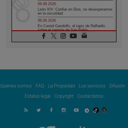
09.08.2026
León XIV: Confiar en Dios, no desesperarnos
en la oscuridad
08.08.2026
En Castel Gandolfo, el tapiz de Raffaello
sobre el sermón de San Pablo
08.08.2026
En Colombia, «la paz no se compra con una
firma»
08.08.2026
En Venezuela celebraron los 416 años del
Santo Cristo de La Grita
08.08.2026
El Papa: en Santa Ágata contemplamos la
victoria del amor sobre la muerte
Quiénes somos
FAQ
La Propiedad
Los servicios
Difusión
08.08.2026
León XIV visitará el Santuario de la Madre
Estatus legal
Copyright
Contáctenos
del Buen Consejo de Genazzano
07.08.2026
Filipinas: el Vicariato Apostólico de Calapán
se convierte en diócesis
07.08.2026
Honduras: Los desplazados invisibles de una