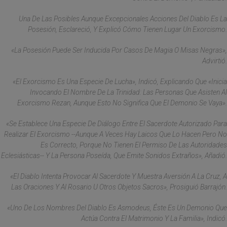
Una De Las Posibles Aunque Excepcionales Acciones Del Diablo Es La
Posesión, Esclareció, Y Explicó Cómo Tienen Lugar Un Exorcismo.
«La Posesión Puede Ser Inducida Por Casos De Magia O Misas Negras»,
Advirtió.
«El Exorcismo Es Una Especie De Lucha», Indicó, Explicando Que «inicia
Invocando El Nombre De La Trinidad: Las Personas Que Asisten Al
Exorcismo Rezan, Aunque Esto No Significa Que El Demonio Se Vaya».
«Se Establece Una Especie De Diálogo Entre El Sacerdote Autorizado Para
Realizar El Exorcismo --Aunque A Veces Hay Laicos Que Lo Hacen Pero No
Es Correcto, Porque No Tienen El Permiso De Las Autoridades
Eclesiásticas-- Y La Persona Poseída, Que Emite Sonidos Extraños», Añadió.
«El Diablo Intenta Provocar Al Sacerdote Y Muestra Aversión A La Cruz, A
Las Oraciones Y Al Rosario U Otros Objetos Sacros», Prosiguió Barrajón.
«Uno De Los Nombres Del Diablo Es Asmodeus, Éste Es Un Demonio Que
Actúa Contra El Matrimonio Y La Familia», Indicó.