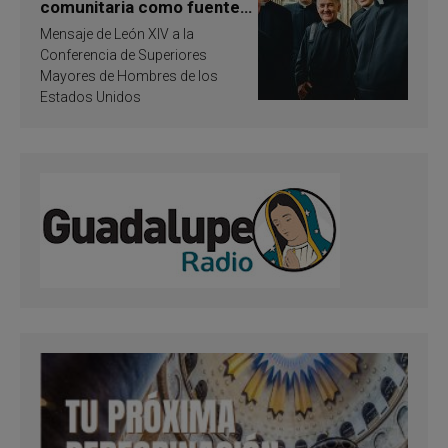
comunitaria como fuente
de inspiración y
Mensaje de León XIV a la
santificación
Conferencia de Superiores
Mayores de Hombres de los
Estados Unidos