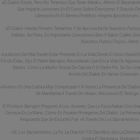
«El Diablo Existe, Pero No Tenemos Que Tener Miedo», Afirmó El Sacerdote
Que Imparte Lecciones En El Curso Sobre Exorcismo Y Oración De
Liberación En El Ateneo Pontificio «Regina Apostolorum».
«El Diablo Intenta Primero Tentarnos Y Se Aprovecha De Nuestros Puntos
Débiles. Así Pues, Es Importante Conocernos Bien Y Saber Cuáles Son
Nuestros Puntos Flojos», Alertó.
«La Acción Del Mal Puede Estar Presente En La Vida Desde El Inicio Hasta El
Fin De Ésta», Dijo El Padre Barrajón, Recordando Que En La Vida De Algunos
Santos, Como La Madre Teresa De Calcuta O El Padre Pío, Se Dio Una
Acción Del Diablo En Varias Ocasiones.
«Vivimos En Una Cultura Muy Complicada Y A Veces La Presencia Del Diablo
Se Manifiesta A Través De Ideas», Reconoció El Teólogo.
El Profesor Barrajón Preguntó A Los Jóvenes, Que Le Escuchaban Con Una
Cerveza En La Mano, Cómo Es Posible Protegerse Del Diablo. La Primera
Respuesta Que Se Escuchó Fue: «a Través De Los Sacramentos».
«Sí, Los Sacramentos, La Fe, La Oración Y El Sacrificio Son La Defensa
Contra El Demonio», Puntualizó.