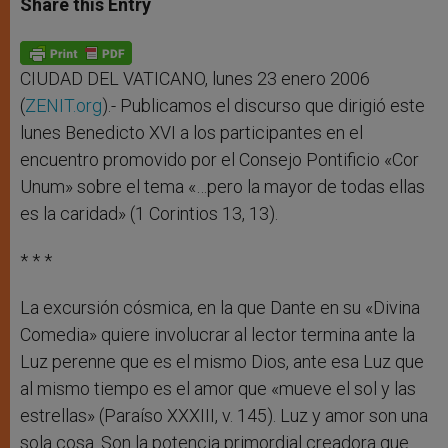
Share this Entry
s
e
b
t
e
A
n
o
e
p
g
o
r
p
e
k
r
CIUDAD DEL VATICANO, lunes 23 enero 2006
(
ZENIT.org
).- Publicamos el discurso que dirigió este
lunes Benedicto XVI a los participantes en el
encuentro promovido por el Consejo Pontificio «Cor
Unum» sobre el tema «…pero la mayor de todas ellas
es la caridad» (1 Corintios 13, 13).
* * *
La excursión cósmica, en la que Dante en su «Divina
Comedia» quiere involucrar al lector termina ante la
Luz perenne que es el mismo Dios, ante esa Luz que
al mismo tiempo es el amor que «mueve el sol y las
estrellas» (Paraíso XXXIII, v. 145). Luz y amor son una
sola cosa. Son la potencia primordial creadora que