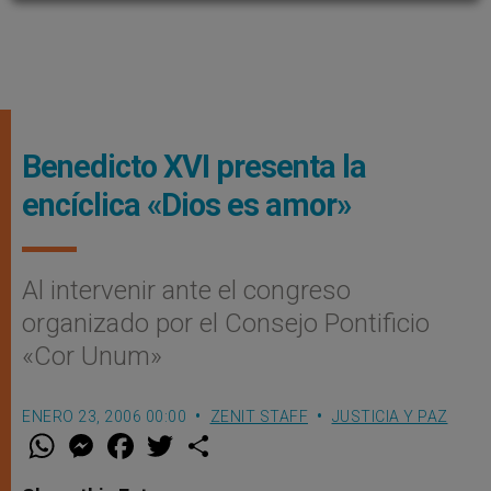
Benedicto XVI presenta la
encíclica «Dios es amor»
Al intervenir ante el congreso
organizado por el Consejo Pontificio
«Cor Unum»
ENERO 23, 2006 00:00
ZENIT STAFF
JUSTICIA Y PAZ
W
M
F
T
S
h
e
a
w
h
a
s
c
i
a
t
s
e
t
r