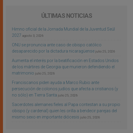
ÚLTIMAS NOTICIAS
Himno oficial de la Jornada Mundial de la Juventud Seúl
2027
agosto 3, 2026
ONU se pronuncia ante caso de obispo católico
desaparecido por la dictadura nicaragüense
julio 25, 2026
Aumenta el interés por la beatificación en Estados Unidos
de los mártires de Georgia que murieron defendiendo el
matrimonio
julio 25, 2026
Franciscanos piden ayuda a Marco Rubio ante
persecución de colonos judíos que afecta a cristianos (y
no sólo) en Tierra Santa
julio 25, 2026
Sacerdotes alemanes fieles al Papa contestan a su propio
obispo (y cardenal) quien les orilla a bendecir parejas del
mismo sexo en importante diócesis
julio 25, 2026