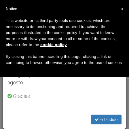
ES
Notice
×
x
Aviso importante
This website or its third party tools use cookies, which are
necessary to its functioning and required to achieve the
Del 27 de julio al 7 de agosto haremos la pausa
purposes illustrated in the cookie policy. If you want to know
anual, aprovechando que en el periodo de verano
more or withdraw your consent to all or some of the cookies,
please refer to the
cookie policy
.
se generan menos informaciones y también el
consumo de las mismas disminuye.
By closing this banner, scrolling this page, clicking a link or
continuing to browse otherwise, you agree to the use of cookies.
Retomamos el trabajo ordinario de las ediciones
en inglés y español de ZENIT el lunes 10 de
agosto.
Gracias.
Entendido