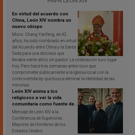
PAPA LEÓN XIV
En virtud del acuerdo con
China, León XIV nombra un
nuevo obispo
Mons. Chang Yanfeng, de 42
años, ha sido nombrado en virtud
del Acuerdo entre China y la Santa
Sede para una diócesis que
llevaba veinte años sin pastor. La ordenación tuvo lugar
hoy. Pero hace tres semanas antes tuvo que
comprometer públicamente a la Iglesia local con la
controvertida ley que busca eliminar la identidad de las
minorías.
León XIV anima a los
religiosos a ver la vida
comunitaria como fuente de
inspiración y santificación
Mensaje de León XIV a la
Conferencia de Superiores
Mayores de Hombres de los
Estados Unidos