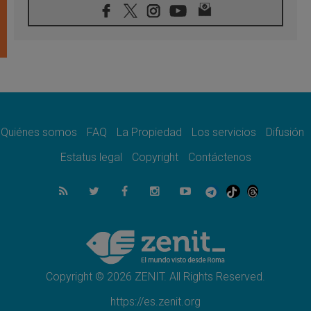
07.08.2026
Tagle: La guerra desfigura el mundo, solo la
revelación de Dios lo transfigura
07.08.2026
Presentada la Trienal de Arte de las
Universidades Católicas: «Exercises in
Empathy»
07.08.2026
Fortunatus Nwachukwu: la comunicación
como misión al servicio del Evangelio
Quiénes somos
FAQ
La Propiedad
Los servicios
Difusión
07.08.2026
Estatus legal
Copyright
Contáctenos
SIGNIS 2026, dar voz a las religiosas en el
espacio público
07.08.2026
Lanzan un proyecto de empoderamiento
digital para mujeres líderes en África
07.08.2026
Programa oficial del Viaje Apostólico del
Papa León XIV a Francia
Copyright © 2026 ZENIT. All Rights Reserved.
https://es.zenit.org