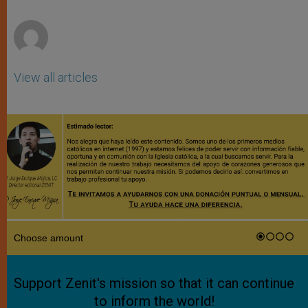
p
e
k
r
View all articles