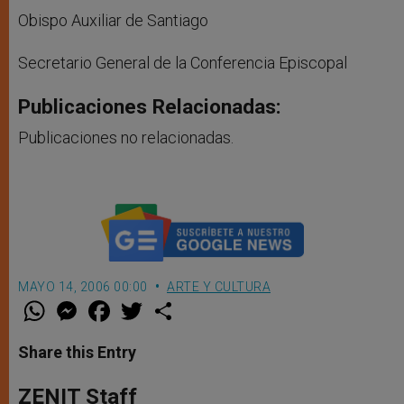
Obispo Auxiliar de Santiago
Secretario General de la Conferencia Episcopal
Publicaciones Relacionadas:
Publicaciones no relacionadas.
MAYO 14, 2006 00:00
ARTE Y CULTURA
W
M
F
T
S
h
e
a
w
h
a
s
c
i
a
t
s
e
t
r
Share this Entry
s
e
b
t
e
A
n
o
e
p
g
o
r
ZENIT Staff