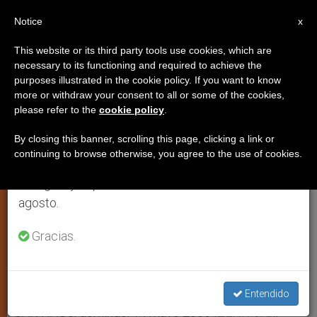
ES
Notice
×
x
Aviso importante
This website or its third party tools use cookies, which are
necessary to its functioning and required to achieve the
Del 27 de julio al 7 de agosto haremos la pausa
purposes illustrated in the cookie policy. If you want to know
Eutanasia: ¿muerte digna?
anual, aprovechando que en el periodo de verano
more or withdraw your consent to all or some of the cookies,
please refer to the
cookie policy
.
se generan menos informaciones y también el
consumo de las mismas disminuye.
By closing this banner, scrolling this page, clicking a link or
Comentario del secretario general de la
continuing to browse otherwise, you agree to the use of cookies.
Retomamos el trabajo ordinario de las ediciones
Conferencia Episcopal de Chile
en inglés y español de ZENIT el lunes 10 de
agosto.
MAYO 14, 2006 00:00
ZENIT STAFF
ARTE Y CULTURA
W
M
F
T
S
h
e
a
w
h
Gracias.
a
s
c
i
a
t
s
e
t
r
Share this Entry
s
e
b
t
e
A
n
o
e
p
g
o
r
Entendido
p
e
k
r
SANTIAGO, domingo, 14 mayo 2006 (
ZENIT.org
).-