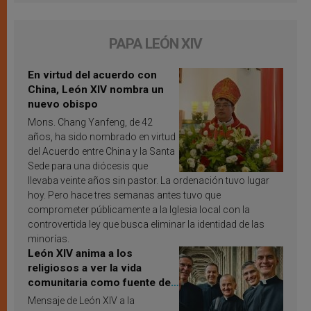
PAPA LEÓN XIV
En virtud del acuerdo con
China, León XIV nombra un
nuevo obispo
Mons. Chang Yanfeng, de 42
años, ha sido nombrado en virtud
del Acuerdo entre China y la Santa
Sede para una diócesis que
llevaba veinte años sin pastor. La ordenación tuvo lugar
hoy. Pero hace tres semanas antes tuvo que
comprometer públicamente a la Iglesia local con la
controvertida ley que busca eliminar la identidad de las
minorías.
León XIV anima a los
religiosos a ver la vida
comunitaria como fuente de
inspiración y santificación
Mensaje de León XIV a la