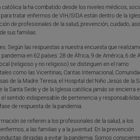
a católica la ha combatido desde los niveles médicos, soci
o para tratar enfermos de VIH/SIDA están dentro de la Igles
ción de profesionales de la salud, prevención, cuidado, asi
e sus familias.
íses. Según las respuestas a nuestra encuesta que realiza
 pandemia en 62 países: 28 de África, 9 de América, 6 de A
al (religioso y no religioso) se distinguen en el ramo
ales como las Vicentinas, Caritas Internacional, Comunid
iosas de la Madre Teresa, el Hospital del Niño Jesús de la 
la Santa Sede y de la Iglesia católica jamás se encierra e
 el sentido indispensable de pertenencia y responsabilida
fase de respuesta de la pandemia.
mación se refieren a los profesionales de la salud, a los
enfermos, a las familias y a la juventud. En la prevención
conductas dirigidas a evitar la pandemia. Somos conscient