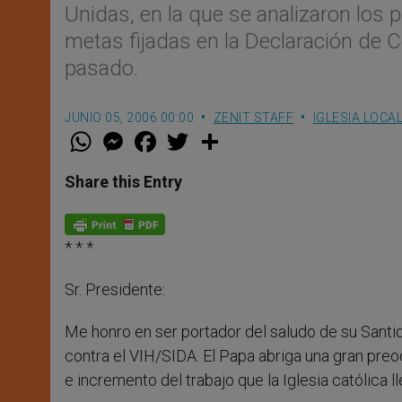
Unidas, en la que se analizaron los
metas fijadas en la Declaración de 
pasado.
JUNIO 05, 2006 00:00
ZENIT STAFF
IGLESIA LOCA
W
M
F
T
S
h
e
a
w
h
a
s
c
i
a
t
s
e
t
r
Share this Entry
s
e
b
t
e
A
n
o
e
p
g
o
r
p
e
k
* * *
r
Sr. Presidente:
Me honro en ser portador del saludo de su Santi
contra el VIH/SIDA. El Papa abriga una gran preo
e incremento del trabajo que la Iglesia católica l