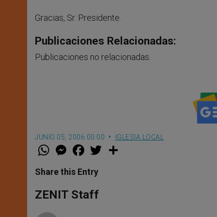
Gracias, Sr. Presidente.
Publicaciones Relacionadas:
Publicaciones no relacionadas.
JUNIO 05, 2006 00:00
IGLESIA LOCAL
W
M
F
T
S
h
e
a
w
h
a
s
c
i
a
t
s
e
t
r
Share this Entry
s
e
b
t
e
A
n
o
e
p
g
o
r
ZENIT Staff
p
e
k
r