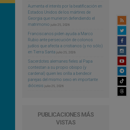
Aumenta el interés por la beatificación en
Estados Unidos de los mártires de
Georgia que murieron defendiendo el
matrimonio
julio 25, 2026
Franciscanos piden ayuda a Marco
Rubio ante persecución de colonos
judíos que afecta a cristianos (y no sólo)
en Tierra Santa
julio 25, 2026
Sacerdotes alemanes fieles al Papa
contestan a su propio obispo (y
cardenal) quien les orilla a bendecir
parejas del mismo sexo en importante
diócesis
julio 25, 2026
PUBLICACIONES MÁS
VISTAS