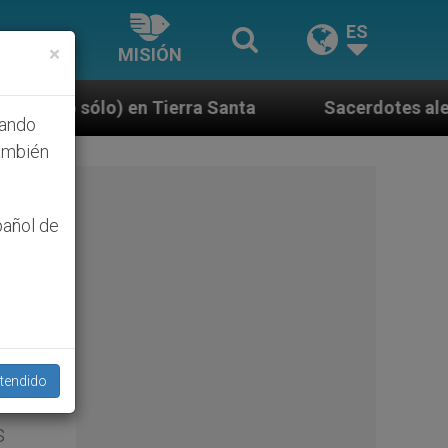
ES
×
MISIÓN
rra Santa
Sacerdotes alemanes fieles al Papa c
hando
ambién
pañol de
tendido
ral
s