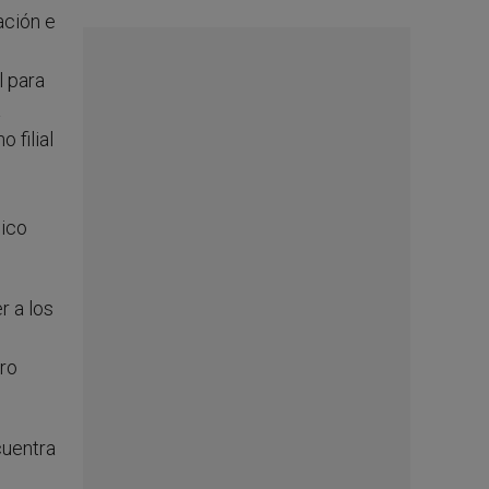
ación e
l para
a
 filial
nico
r a los
ero
cuentra