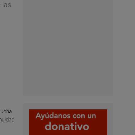
 las
lucha
inuidad