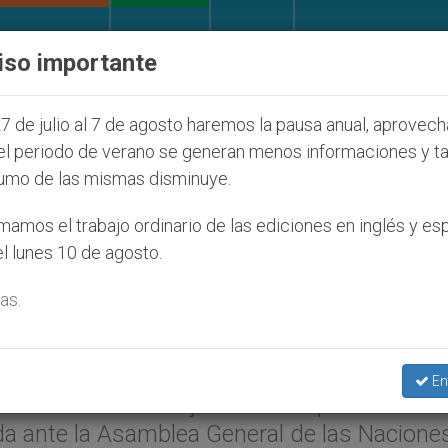
IGLESIA Y MUNDO
DOCUMENTOS
DONATIVOS
iso importante
nos judíos que afecta a cristianos (y no sólo) en Tie
7 de julio al 7 de agosto haremos la pausa anual, aprovec
el periodo de verano se generan menos informaciones y t
umo de las mismas disminuye.
tra la acción de la Iglesia
amos el trabajo ordinario de las ediciones en inglés y es
l lunes 10 de agosto.
ntra el sida
as.
ENIT.org
).- Publicamos la intervención del
En
sidente del Consejo Pontificio para la Pasto
da ante la Asamblea General de las Nacione