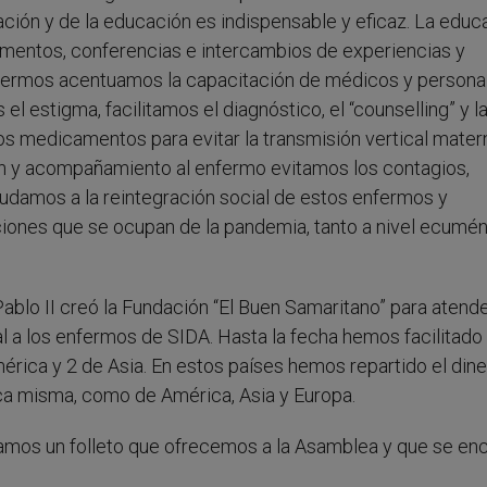
mación y de la educación es indispensable y eficaz. La educ
mentos, conferencias e intercambios de experiencias y
enfermos acentuamos la capacitación de médicos y persona
l estigma, facilitamos el diagnóstico, el “counselling” y l
os medicamentos para evitar la transmisión vertical materno
ión y acompañamiento al enfermo evitamos los contagios,
yudamos a la reintegración social de estos enfermos y
iones que se ocupan de la pandemia, tanto a nivel ecumé
blo II creó la Fundación “El Buen Samaritano” para atende
 a los enfermos de SIDA. Hasta la fecha hemos facilitado
América y 2 de Asia. En estos países hemos repartido el din
ica misma, como de América, Asia y Europa.
amos un folleto que ofrecemos a la Asamblea y que se en