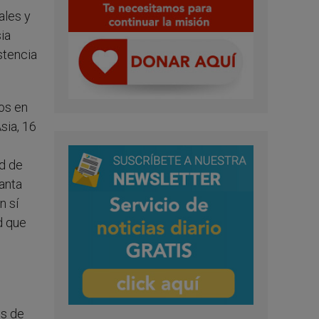
ales y
ia
stencia
mos en
sia, 16
ad de
Santa
n sí
d que
es de