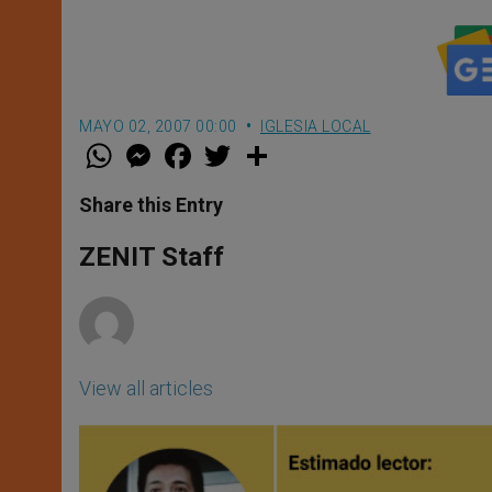
MAYO 02, 2007 00:00
IGLESIA LOCAL
W
M
F
T
S
h
e
a
w
h
a
s
c
i
a
t
s
e
t
r
Share this Entry
s
e
b
t
e
A
n
o
e
p
g
o
r
ZENIT Staff
p
e
k
r
View all articles