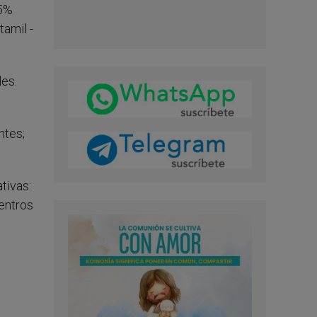
15%
tamil -
les.
ntes;
tivas:
centros