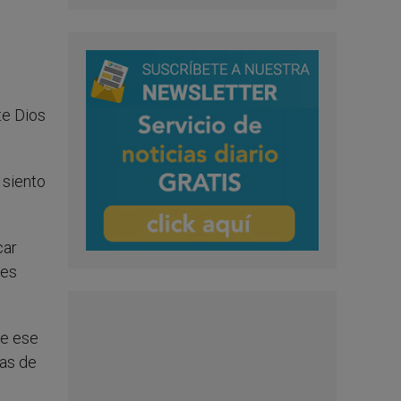
te Dios
 siento
car
 es
de ese
mas de