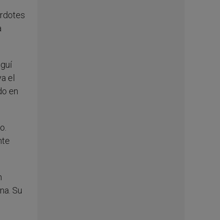
erdotes
a
eguí
a el
do en
o.
nte
n
na. Su