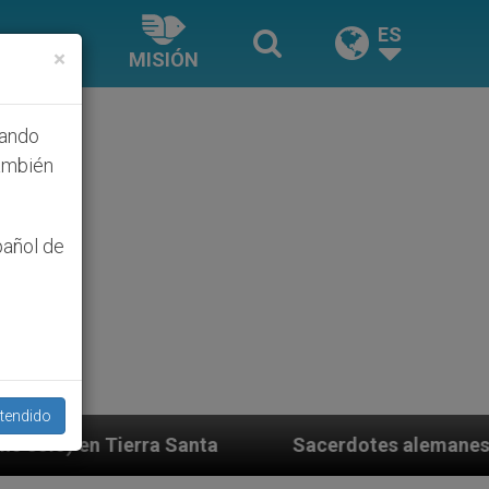
ES
×
MISIÓN
hando
ambién
pañol de
tendido
ta
Sacerdotes alemanes fieles al Papa contestan