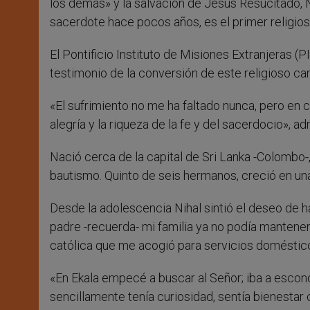
los demás» y la salvación de Jesús Resucitado, 
sacerdote hace pocos años, es el primer religios
El Pontificio Instituto de Misiones Extranjeras (P
testimonio de la conversión de este religioso ca
«El sufrimiento no me ha faltado nunca, pero en 
alegría y la riqueza de la fe y del sacerdocio», a
Nació cerca de la capital de Sri Lanka -Colombo-
bautismo. Quinto de seis hermanos, creció en una
Desde la adolescencia Nihal sintió el deseo de 
padre -recuerda- mi familia ya no podía mantenern
católica que me acogió para servicios doméstic
«En Ekala empecé a buscar al Señor; iba a escond
sencillamente tenía curiosidad, sentía bienesta