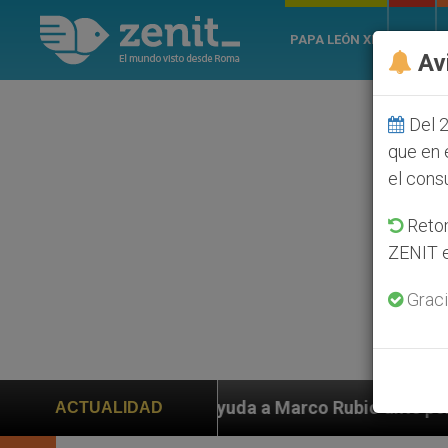
PAPA LEÓN XIV
ROMA
Av
Del 2
que en 
el cons
Retom
ZENIT e
Graci
n ayuda a Marco Rubio ante persecución de colonos jud
ACTUALIDAD