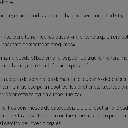
admite.
rque, cuando todavía estudiaba para ser monje budista,
 misa; pero tenía muchas dudas: «no entendía quién era es
 sin hacerme demasiadas preguntas».
tianismo desde el budismo -prosigue-, de alguna manera me
como el amor, nace también sin explicación».
, la alegría de servir a los demás. En el budismo debes bus
la, mientras que para nosotros, los cristianos, la salvación
e dolor esto te ayuda a tener fuerza».
ma; tras seis meses de catequesis pidió el bautismo. Des
en cuesta arriba. La vocación fue inmediata, pero proble
l camino del joven cingalés.