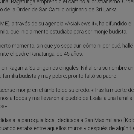
Nihal Ragatunga emprendió el camino al cristianismo. Ord
o de la Orden de San Camilo originario de Sri Lanka.
IME), a través de su agencia «AsiaNews.it», ha difundido el
milo, que inicialmente estudiaba para ser monje budista.
cierto momento, sin que yo sepa aún cómo ni por qué, hallé 
dmite el padre Ranatunga, de 45 años.
, en Ragama. Su origen es cingalés. Nihal era su nombre an
 familia budista y muy pobre; pronto faltó su padre.
hacerse monje en el ámbito de su credo. «Tras la muerte de
os a todos y me llevaron al pueblo de Ekala, a una familia
os».
idas a la parroquia local, dedicada a San Maximiliano [Kolb
r cuando estaba entre aquellos muros y después de algún 