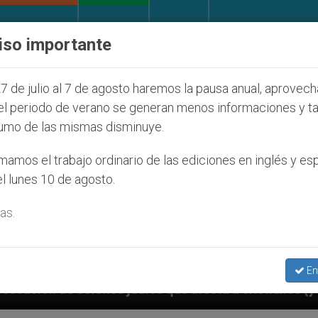
IGLESIA Y MUNDO
DOCUMENTOS
DONATIVOS
iso importante
7 de julio al 7 de agosto haremos la pausa anual, aprovec
el periodo de verano se generan menos informaciones y t
umo de las mismas disminuye.
amos el trabajo ordinario de las ediciones en inglés y es
l lunes 10 de agosto.
as.
En
íos que afecta a cristianos (y no sólo) en Tierra San