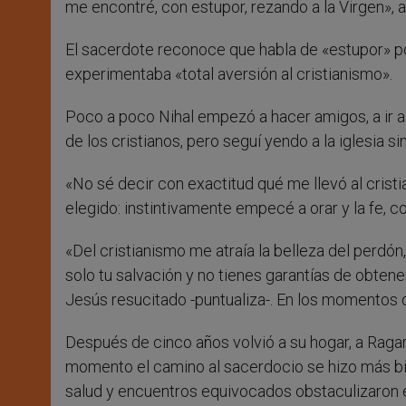
me encontré, con estupor, rezando a la Virgen», 
El sacerdote reconoce que habla de «estupor» po
experimentaba «total aversión al cristianismo».
Poco a poco Nihal empezó a hacer amigos, a ir a
de los cristianos, pero seguí yendo a la iglesia
«No sé decir con exactitud qué me llevó al cris
elegido: instintivamente empecé a orar y la fe, 
«Del cristianismo me atraía la belleza del perdón
solo tu salvación y no tienes garantías de obtener
Jesús resucitado -puntualiza-. En los momentos d
Después de cinco años volvió a su hogar, a Raga
momento el camino al sacerdocio se hizo más bi
salud y encuentros equivocados obstaculizaron e