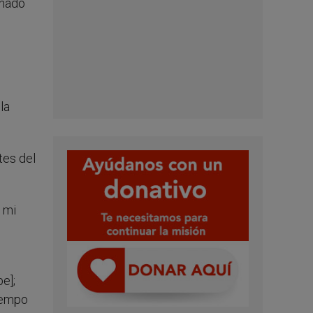
enado
la
tes del
 mi
e];
tiempo