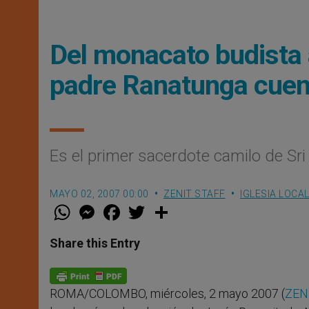
Del monacato budista a
padre Ranatunga cuen
Es el primer sacerdote camilo de Sri
MAYO 02, 2007 00:00
ZENIT STAFF
IGLESIA LOCA
W
M
F
T
S
h
e
a
w
h
a
s
c
i
a
t
s
e
t
r
Share this Entry
s
e
b
t
e
A
n
o
e
p
g
o
r
p
e
k
ROMA/COLOMBO, miércoles, 2 mayo 2007 (
ZENI
r