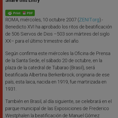
Share this Entry
s
e
b
t
e
A
n
o
e
p
g
o
r
p
e
k
r
ROMA, miércoles, 10 octubre 2007 (
ZENIT.org
).-
Benedicto XVI ha aprobado los ritos de beatificación
de 506 Siervos de Dios –503 son mártires del siglo
XX– para el último trimestre del año.
Según confirma este miércoles la Oficina de Prensa
de la Santa Sede, el sábado 20 de octubre, en la
plaza de la catedral de Tubarao (Brasil), será
beatificada Albertina Berkenbrock; originaria de ese
país, esta laica, nacida en 1919, fue martirizada en
1931.
También en Brasil, al día siguiente, se celebrará en el
parque municipal de las Exposiciones de Frederico
Westphalen la beatificación de Manuel Gómez