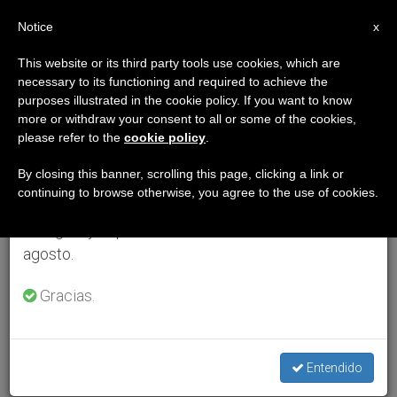
ES
Notice
×
x
Aviso importante
This website or its third party tools use cookies, which are
necessary to its functioning and required to achieve the
Del 27 de julio al 7 de agosto haremos la pausa
purposes illustrated in the cookie policy. If you want to know
anual, aprovechando que en el periodo de verano
more or withdraw your consent to all or some of the cookies,
please refer to the
cookie policy
.
se generan menos informaciones y también el
consumo de las mismas disminuye.
By closing this banner, scrolling this page, clicking a link or
continuing to browse otherwise, you agree to the use of cookies.
Retomamos el trabajo ordinario de las ediciones
en inglés y español de ZENIT el lunes 10 de
agosto.
Gracias.
Entendido