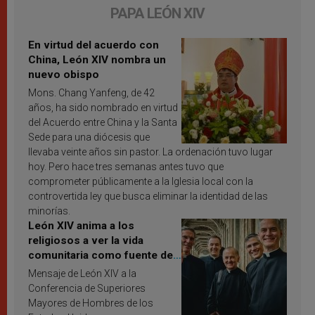
PAPA LEÓN XIV
En virtud del acuerdo con
China, León XIV nombra un
nuevo obispo
Mons. Chang Yanfeng, de 42
años, ha sido nombrado en virtud
del Acuerdo entre China y la Santa
Sede para una diócesis que
llevaba veinte años sin pastor. La ordenación tuvo lugar
hoy. Pero hace tres semanas antes tuvo que
comprometer públicamente a la Iglesia local con la
controvertida ley que busca eliminar la identidad de las
minorías.
León XIV anima a los
religiosos a ver la vida
comunitaria como fuente de
inspiración y santificación
Mensaje de León XIV a la
Conferencia de Superiores
Mayores de Hombres de los