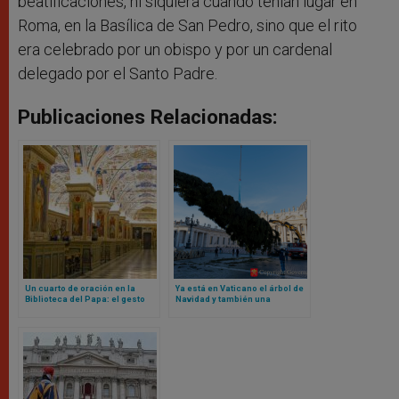
beatificaciones, ni siquiera cuando tenían lugar en
Roma, en la Basílica de San Pedro, sino que el rito
era celebrado por un obispo y por un cardenal
delegado por el Santo Padre.
Publicaciones Relacionadas:
Un cuarto de oración en la
Ya está en Vaticano el árbol de
Biblioteca del Papa: el gesto
Navidad y también una
del Vaticano hacia los
pregunta con respuesta: ¿es
musulmanes desata polémica
correcto talar un árbol así?