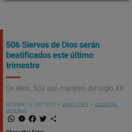
506 Siervos de Dios serán
beatificados este último
trimestre
De ellos, 503 son mártires del siglo XX
OCTUBRE 10, 2007 00:00
ZENIT STAFF
CIUDAD DEL
VATICANO
W
M
F
T
S
h
e
a
w
h
a
s
c
i
a
t
s
e
t
r