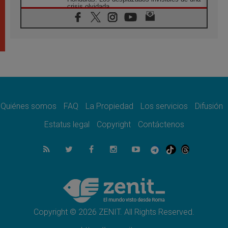
crisis olvidada
07.08.2026
Bokalic: "En Argentina el Papa León señalará
el compromiso del cristiano"
07.08.2026
La matanza de niños en Gaza no cesa: 300
muertos en 300 días
07.08.2026
Tagle: La guerra desfigura el mundo, solo la
revelación de Dios lo transfigura
Quiénes somos
FAQ
La Propiedad
Los servicios
Difusión
07.08.2026
Presentada la Trienal de Arte de las
Estatus legal
Copyright
Contáctenos
Universidades Católicas: «Exercises in
Empathy»
07.08.2026
Fortunatus Nwachukwu: la comunicación
como misión al servicio del Evangelio
07.08.2026
SIGNIS 2026, dar voz a las religiosas en el
espacio público
Copyright © 2026 ZENIT. All Rights Reserved.