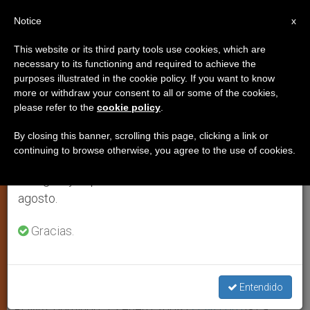
ES
Notice
×
x
Aviso importante
This website or its third party tools use cookies, which are
necessary to its functioning and required to achieve the
Del 27 de julio al 7 de agosto haremos la pausa
purposes illustrated in the cookie policy. If you want to know
Interrogantes tras la conversión
anual, aprovechando que en el periodo de verano
more or withdraw your consent to all or some of the cookies,
please refer to the
cookie policy
.
se generan menos informaciones y también el
de Tony Blair
consumo de las mismas disminuye.
By closing this banner, scrolling this page, clicking a link or
continuing to browse otherwise, you agree to the use of cookies.
Retomamos el trabajo ordinario de las ediciones
La situación de la religión en Inglaterra
en inglés y español de ZENIT el lunes 10 de
agosto.
ENERO 13, 2008 00:00
ZENIT STAFF
JUSTICIA Y PAZ
W
M
F
T
S
Gracias.
h
e
a
w
h
a
s
c
i
a
t
s
e
t
r
Share this Entry
s
e
b
t
e
A
n
o
e
p
g
o
r
Entendido
p
e
k
r
ROMA, domingo, 13 enero 2008 (
ZENIT.org
).- La