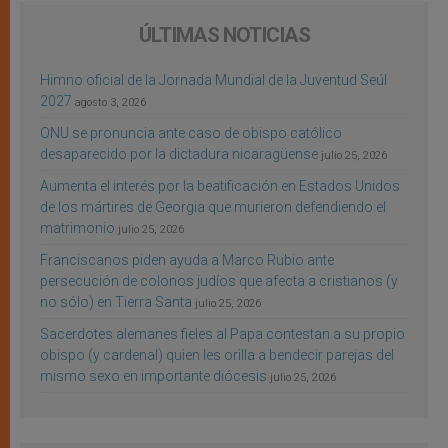
ÚLTIMAS NOTICIAS
Himno oficial de la Jornada Mundial de la Juventud Seúl
2027
agosto 3, 2026
ONU se pronuncia ante caso de obispo católico
desaparecido por la dictadura nicaragüense
julio 25, 2026
Aumenta el interés por la beatificación en Estados Unidos
de los mártires de Georgia que murieron defendiendo el
matrimonio
julio 25, 2026
Franciscanos piden ayuda a Marco Rubio ante
persecución de colonos judíos que afecta a cristianos (y
no sólo) en Tierra Santa
julio 25, 2026
Sacerdotes alemanes fieles al Papa contestan a su propio
obispo (y cardenal) quien les orilla a bendecir parejas del
mismo sexo en importante diócesis
julio 25, 2026