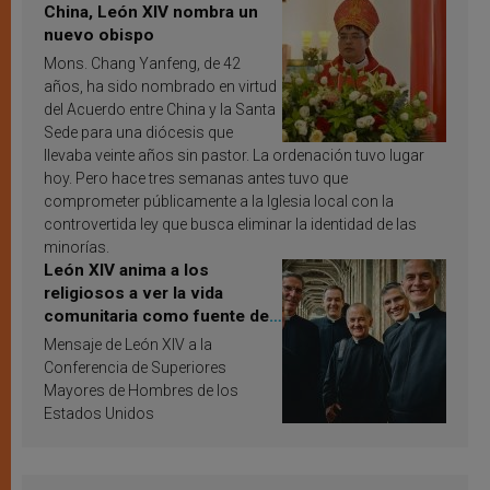
China, León XIV nombra un
nuevo obispo
Mons. Chang Yanfeng, de 42
años, ha sido nombrado en virtud
del Acuerdo entre China y la Santa
Sede para una diócesis que
llevaba veinte años sin pastor. La ordenación tuvo lugar
hoy. Pero hace tres semanas antes tuvo que
comprometer públicamente a la Iglesia local con la
controvertida ley que busca eliminar la identidad de las
minorías.
León XIV anima a los
religiosos a ver la vida
comunitaria como fuente de
inspiración y santificación
Mensaje de León XIV a la
Conferencia de Superiores
Mayores de Hombres de los
Estados Unidos