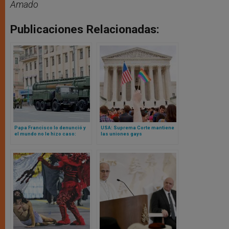
Amado
Publicaciones Relacionadas:
Papa Francisco lo denunció y
USA: Suprema Corte mantiene
el mundo no le hizo caso:
las uniones gays
crece el gasto mundial en
equiparándolas al matrimonio
armamento nuclear