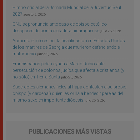
Himno oficial de la Jornada Mundial de la Juventud Seúl
2027
agosto 3, 2026
ONU se pronuncia ante caso de obispo católico
desaparecido por la dictadura nicaragüense
julio 25, 2026
Aumenta el interés por la beatificación en Estados Unidos
de los mártires de Georgia que murieron defendiendo el
matrimonio
julio 25, 2026
Franciscanos piden ayuda a Marco Rubio ante
persecución de colonos judíos que afecta a cristianos (y
no sólo) en Tierra Santa
julio 25, 2026
Sacerdotes alemanes fieles al Papa contestan a su propio
obispo (y cardenal) quien les orilla a bendecir parejas del
mismo sexo en importante diócesis
julio 25, 2026
PUBLICACIONES MÁS VISTAS