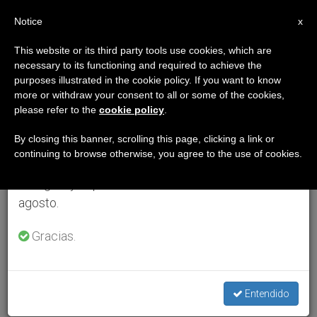
ES
Notice
×
x
Aviso importante
This website or its third party tools use cookies, which are
necessary to its functioning and required to achieve the
Del 27 de julio al 7 de agosto haremos la pausa
purposes illustrated in the cookie policy. If you want to know
anual, aprovechando que en el periodo de verano
more or withdraw your consent to all or some of the cookies,
please refer to the
cookie policy
.
se generan menos informaciones y también el
consumo de las mismas disminuye.
By closing this banner, scrolling this page, clicking a link or
continuing to browse otherwise, you agree to the use of cookies.
Retomamos el trabajo ordinario de las ediciones
en inglés y español de ZENIT el lunes 10 de
agosto.
Gracias.
Entendido