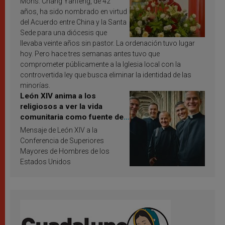
Mons. Chang Yanfeng, de 42
años, ha sido nombrado en virtud
del Acuerdo entre China y la Santa
Sede para una diócesis que
llevaba veinte años sin pastor. La ordenación tuvo lugar
hoy. Pero hace tres semanas antes tuvo que
comprometer públicamente a la Iglesia local con la
controvertida ley que busca eliminar la identidad de las
minorías.
León XIV anima a los
religiosos a ver la vida
comunitaria como fuente de
inspiración y santificación
Mensaje de León XIV a la
Conferencia de Superiores
Mayores de Hombres de los
Estados Unidos