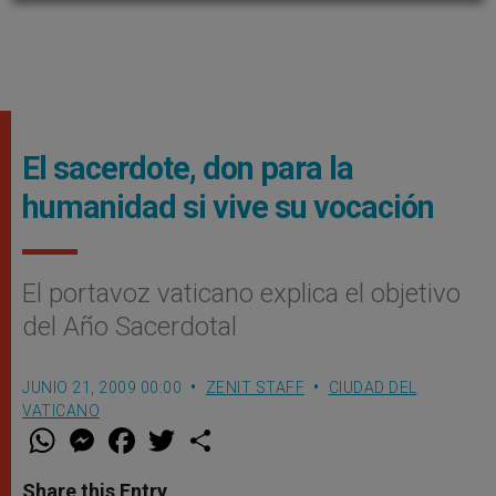
El sacerdote, don para la
humanidad si vive su vocación
El portavoz vaticano explica el objetivo
del Año Sacerdotal
JUNIO 21, 2009 00:00
ZENIT STAFF
CIUDAD DEL
VATICANO
W
M
F
T
S
h
e
a
w
h
a
s
c
i
a
t
s
e
t
r
Share this Entry