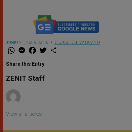
JUNIO 21, 2009 00:00
CIUDAD DEL VATICANO
W
M
F
T
S
h
e
a
w
h
a
s
c
i
a
t
s
e
t
r
Share this Entry
s
e
b
t
e
A
n
o
e
p
g
o
r
ZENIT Staff
p
e
k
r
View all articles