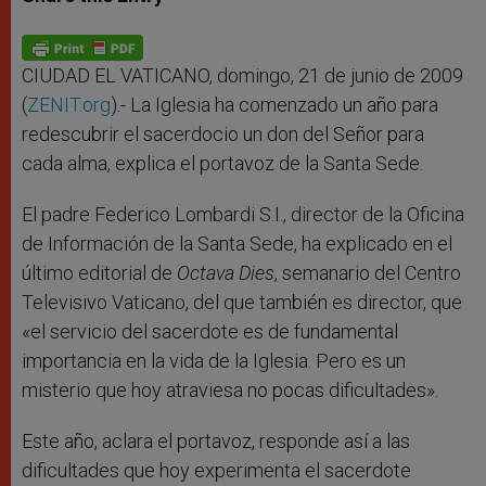
s
e
b
t
e
A
n
o
e
p
g
o
r
p
e
k
r
CIUDAD EL VATICANO, domingo, 21 de junio de 2009
(
ZENIT.org
).- La Iglesia ha comenzado un año para
redescubrir el sacerdocio un don del Señor para
cada alma, explica el portavoz de la Santa Sede.
El padre Federico Lombardi S.I., director de la Oficina
de Información de la Santa Sede, ha explicado en el
último editorial de
Octava Dies
, semanario del Centro
Televisivo Vaticano, del que también es director, que
«el servicio del sacerdote es de fundamental
importancia en la vida de la Iglesia. Pero es un
misterio que hoy atraviesa no pocas dificultades».
Este año, aclara el portavoz, responde así a las
dificultades que hoy experimenta el sacerdote