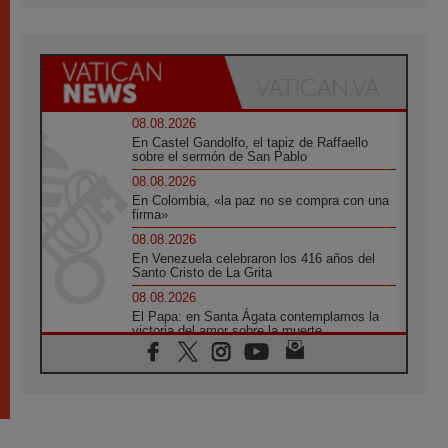
08.08.2026
En Castel Gandolfo, el tapiz de Raffaello
sobre el sermón de San Pablo
08.08.2026
En Colombia, «la paz no se compra con una
firma»
08.08.2026
En Venezuela celebraron los 416 años del
Santo Cristo de La Grita
08.08.2026
El Papa: en Santa Ágata contemplamos la
victoria del amor sobre la muerte
08.08.2026
León XIV visitará el Santuario de la Madre
del Buen Consejo de Genazzano
07.08.2026
Filipinas: el Vicariato Apostólico de Calapán
se convierte en diócesis