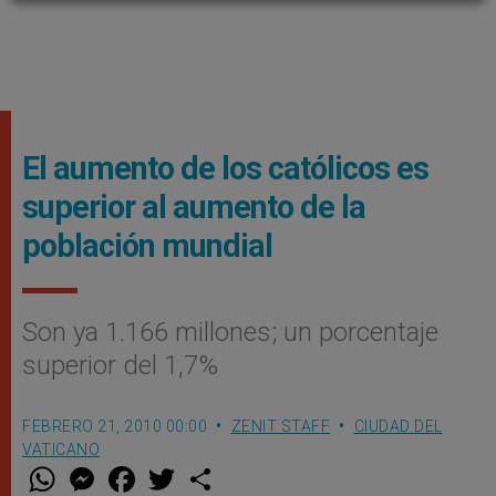
El aumento de los católicos es
superior al aumento de la
población mundial
Son ya 1.166 millones; un porcentaje
superior del 1,7%
FEBRERO 21, 2010 00:00
ZENIT STAFF
CIUDAD DEL
VATICANO
W
M
F
T
S
h
e
a
w
h