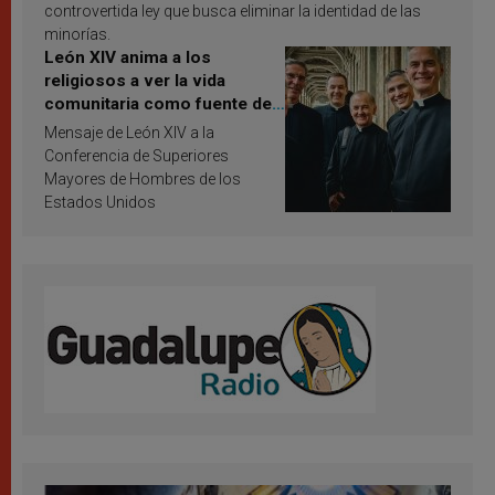
controvertida ley que busca eliminar la identidad de las
minorías.
León XIV anima a los
religiosos a ver la vida
comunitaria como fuente de
inspiración y santificación
Mensaje de León XIV a la
Conferencia de Superiores
Mayores de Hombres de los
Estados Unidos