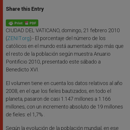
a
s
c
i
a
t
s
e
t
r
Share this Entry
s
e
b
t
e
A
n
o
e
p
g
o
r
p
e
k
r
CIUDAD DEL VATICANO, domingo, 21 febrero 2010
(
ZENIT.org
).- El porcentaje del número de los
católicos en el mundo está aumentado algo más que
el resto de la población según muestra Anuario
Pontificio 2010, presentado este sábado a
Benedicto XVI.
El volumen tiene en cuenta los datos relativos al año
2008, en el que los fieles bautizados, en todo el
planeta, pasaron de casi 1.147 millones a 1.166
millones, con un incremento absoluto de 19 millones
de fieles: el 1,7% .
Según la evolución de la población mundial, en ese