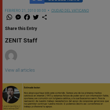
FEBRERO 21, 2010 00:00
CIUDAD DEL VATICANO
W
M
F
T
S
h
e
a
w
h
a
s
c
i
a
t
s
e
t
r
Share this Entry
s
e
b
t
e
A
n
o
e
p
g
o
r
ZENIT Staff
p
e
k
r
View all articles