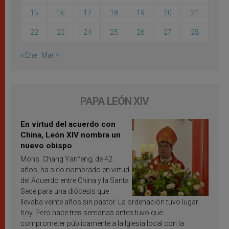
15
16
17
18
19
20
21
22
23
24
25
26
27
28
« Ene
Mar »
PAPA LEÓN XIV
En virtud del acuerdo con
China, León XIV nombra un
nuevo obispo
Mons. Chang Yanfeng, de 42
años, ha sido nombrado en virtud
del Acuerdo entre China y la Santa
Sede para una diócesis que
llevaba veinte años sin pastor. La ordenación tuvo lugar
hoy. Pero hace tres semanas antes tuvo que
comprometer públicamente a la Iglesia local con la