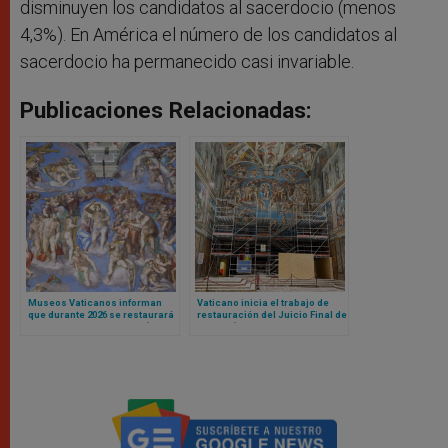
disminuyen los candidatos al sacerdocio (menos
4,3%). En América el número de los candidatos al
sacerdocio ha permanecido casi invariable.
Publicaciones Relacionadas:
Museos Vaticanos informan
Vaticano inicia el trabajo de
que durante 2026 se restaurará
restauración del Juicio Final de
el Juicio Final de Miguel Ángel
Miguel Ángel en Capilla Sixtina
en Capilla Sixtina