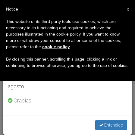
ES
Notice
×
x
Aviso importante
This website or its third party tools use cookies, which are
necessary to its functioning and required to achieve the
Del 27 de julio al 7 de agosto haremos la pausa
purposes illustrated in the cookie policy. If you want to know
anual, aprovechando que en el periodo de verano
more or withdraw your consent to all or some of the cookies,
please refer to the
cookie policy
.
se generan menos informaciones y también el
consumo de las mismas disminuye.
By closing this banner, scrolling this page, clicking a link or
continuing to browse otherwise, you agree to the use of cookies.
Retomamos el trabajo ordinario de las ediciones
en inglés y español de ZENIT el lunes 10 de
agosto.
Gracias.
Entendido