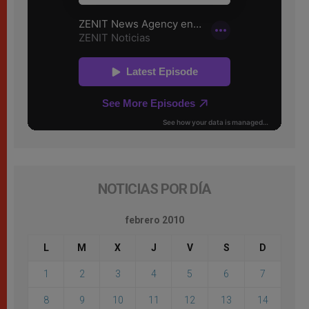
NOTICIAS POR DÍA
febrero 2010
L
M
X
J
V
S
D
1
2
3
4
5
6
7
8
9
10
11
12
13
14