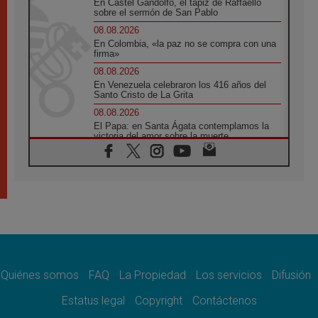
En Castel Gandolfo, el tapiz de Raffaello
sobre el sermón de San Pablo
08.08.2026
En Colombia, «la paz no se compra con una
firma»
08.08.2026
En Venezuela celebraron los 416 años del
Santo Cristo de La Grita
08.08.2026
El Papa: en Santa Ágata contemplamos la
victoria del amor sobre la muerte
08.08.2026
León XIV visitará el Santuario de la Madre
del Buen Consejo de Genazzano
07.08.2026
Filipinas: el Vicariato Apostólico de Calapán
se convierte en diócesis
07.08.2026
Honduras: Los desplazados invisibles de una
crisis olvidada
Quiénes somos
FAQ
La Propiedad
Los servicios
Difusión
07.08.2026
Bokalic: "En Argentina el Papa León señalará
Estatus legal
Copyright
Contáctenos
el compromiso del cristiano"