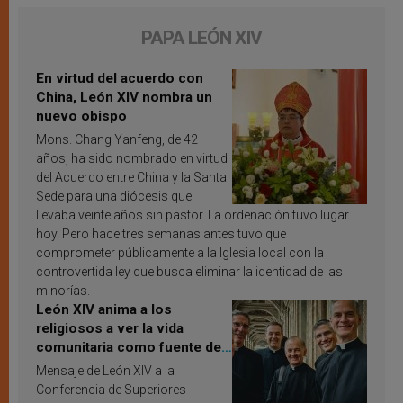
PAPA LEÓN XIV
En virtud del acuerdo con
China, León XIV nombra un
nuevo obispo
Mons. Chang Yanfeng, de 42
años, ha sido nombrado en virtud
del Acuerdo entre China y la Santa
Sede para una diócesis que
llevaba veinte años sin pastor. La ordenación tuvo lugar
hoy. Pero hace tres semanas antes tuvo que
comprometer públicamente a la Iglesia local con la
controvertida ley que busca eliminar la identidad de las
minorías.
León XIV anima a los
religiosos a ver la vida
comunitaria como fuente de
inspiración y santificación
Mensaje de León XIV a la
Conferencia de Superiores