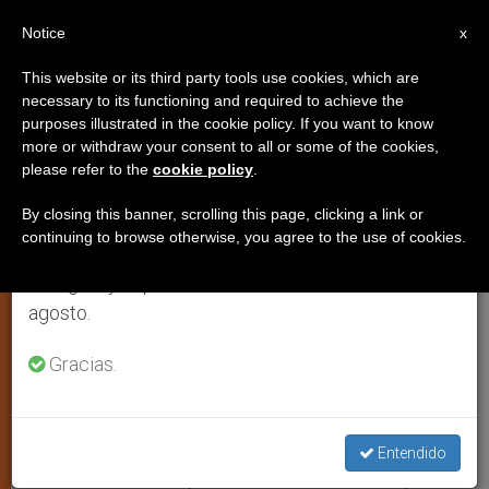
ES
Notice
×
x
Aviso importante
This website or its third party tools use cookies, which are
necessary to its functioning and required to achieve the
Del 27 de julio al 7 de agosto haremos la pausa
purposes illustrated in the cookie policy. If you want to know
Postal digital para Cuaresma
anual, aprovechando que en el periodo de verano
more or withdraw your consent to all or some of the cookies,
please refer to the
cookie policy
.
se generan menos informaciones y también el
consumo de las mismas disminuye.
By closing this banner, scrolling this page, clicking a link or
–
continuing to browse otherwise, you agree to the use of cookies.
Retomamos el trabajo ordinario de las ediciones
en inglés y español de ZENIT el lunes 10 de
MARZO 01, 2010 00:00
ZENIT STAFF
ARTE Y CULTURA
W
M
F
T
S
agosto.
h
e
a
w
h
a
s
c
i
a
t
s
e
t
r
Gracias.
Share this Entry
s
e
b
t
e
A
n
o
e
p
g
o
r
p
e
k
r
MÉXICO, lunes, 1 marzo 2010 (
ZENIT.org
).- Una
Entendido
novedosa iniciativa para esta Cuaresma es la postal