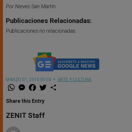
Por Nieves San Martín
Publicaciones Relacionadas:
Publicaciones no relacionadas.
MARZO 01, 2010 00:00
ARTE Y CULTURA
W
M
F
T
S
h
e
a
w
h
a
s
c
i
a
t
s
e
t
r
Share this Entry
s
e
b
t
e
A
n
o
e
p
g
o
r
ZENIT Staff
p
e
k
r