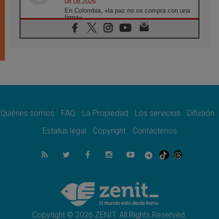
08.08.2026
En Colombia, «la paz no se compra con una
firma»
08.08.2026
En Venezuela celebraron los 416 años del
Santo Cristo de La Grita
08.08.2026
El Papa: en Santa Ágata contemplamos la
victoria del amor sobre la muerte
08.08.2026
León XIV visitará el Santuario de la Madre
del Buen Consejo de Genazzano
Quiénes somos
FAQ
La Propiedad
Los servicios
Difusión
07.08.2026
Filipinas: el Vicariato Apostólico de Calapán
Estatus legal
Copyright
Contáctenos
se convierte en diócesis
07.08.2026
Honduras: Los desplazados invisibles de una
crisis olvidada
07.08.2026
Bokalic: "En Argentina el Papa León señalará
el compromiso del cristiano"
Copyright © 2026 ZENIT. All Rights Reserved.