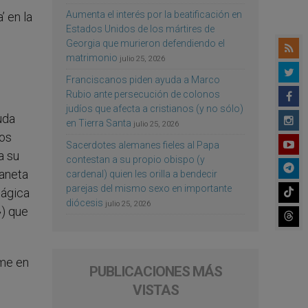
Aumenta el interés por la beatificación en
 en la
Estados Unidos de los mártires de
Georgia que murieron defendiendo el
matrimonio
julio 25, 2026
Franciscanos piden ayuda a Marco
Rubio ante persecución de colonos
judíos que afecta a cristianos (y no sólo)
uda
en Tierra Santa
julio 25, 2026
los
Sacerdotes alemanes fieles al Papa
a su
contestan a su propio obispo (y
laneta
cardenal) quien les orilla a bendecir
parejas del mismo sexo en importante
mágica
diócesis
julio 25, 2026
») que
rme en
PUBLICACIONES MÁS
VISTAS