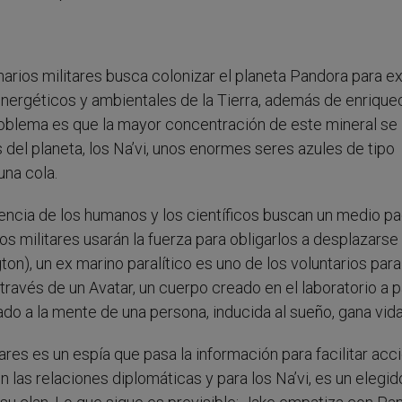
narios militares busca colonizar el planeta Pandora para ex
nergéticos y ambientales de la Tierra, además de enriquec
problema es que la mayor concentración de este mineral se
s del planeta, los Na’vi, unos enormes seres azules de tipo
una cola.
encia de los humanos y los científicos buscan un medio pa
os militares usarán la fuerza para obligarlos a desplazarse 
on), un ex marino paralítico es uno de los voluntarios para
través de un Avatar, un cuerpo creado en el laboratorio a p
o a la mente de una persona, inducida al sueño, gana vida
tares es un espía que pasa la información para facilitar acc
en las relaciones diplomáticas y para los Na’vi, es un elegi