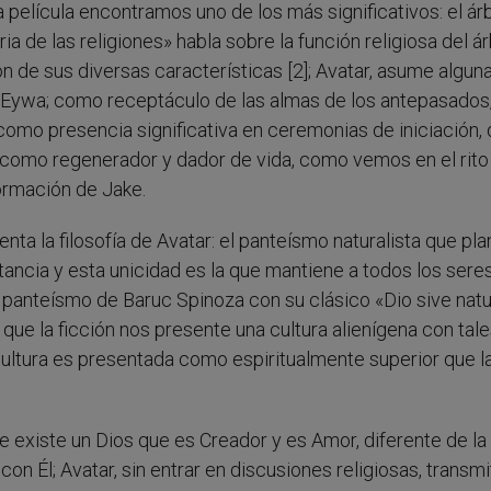
 película encontramos uno de los más significativos: el ár
ia de las religiones» habla sobre la función religiosa del á
ón de sus diversas características [2]; Avatar, asume alguna
so Eywa; como receptáculo de las almas de los antepasados
 como presencia significativa en ceremonias de iniciación,
y como regenerador y dador de vida, como vemos en el rito
ormación de Jake.
nta la filosofía de Avatar: el panteísmo naturalista que pl
tancia y esta unicidad es la que mantiene a todos los sere
 panteísmo de Baruc Spinoza con su clásico «Dio sive natu
 que la ficción nos presente una cultura alienígena con tal
cultura es presentada como espiritualmente superior que l
e existe un Dios que es Creador y es Amor, diferente de la
con Él; Avatar, sin entrar en discusiones religiosas, transmi