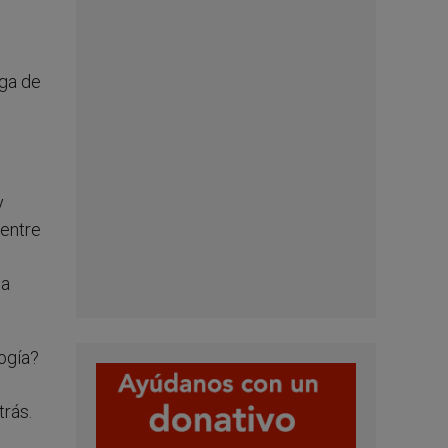
ega de
y
 entre
la
logía?
trás.