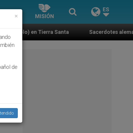
ES
×
MISIÓN
 Santa
Sacerdotes alemanes fieles al Papa cont
hando
ambién
pañol de
tendido