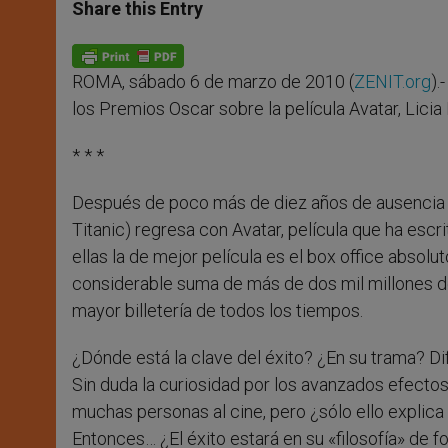
t
s
e
t
r
Share this Entry
s
e
b
t
e
A
n
o
e
p
g
o
r
p
e
k
ROMA, sábado 6 de marzo de 2010 (
ZENIT.org
).
r
los Premios Oscar sobre la película Avatar, Licia 
* * *
Después de poco más de diez años de ausencia 
Titanic) regresa con Avatar, película que ha escr
ellas la de mejor película es el box office absolu
considerable suma de más de dos mil millones de
mayor billetería de todos los tiempos.
¿Dónde está la clave del éxito? ¿En su trama? Difí
Sin duda la curiosidad por los avanzados efecto
muchas personas al cine, pero ¿sólo ello explica
Entonces… ¿El éxito estará en su «filosofía» de f