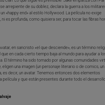
a su clan. Lo que sigue es previsible: Jake empatiza con Pa
e arrepiente de su doblez, declara la guerra a los militare
un «happy end» al estilo Hollywood. La película no exige
 ni es profunda, como quisiera ser, para tocar las fibras h
vatar, en sancristo «el que desciende», es un término reli
dad que en cada cierto tiempo baja al mundo para ayudar a lo
. El término ha sido tomado por algunas comunidades vir
e
, eligen una imagen (un personaje literario o de comics, un
ta, es decir, un avatar. Tenemos entonces dos elementos
a película y que están presentes durante todo el desarrollo
alvaje