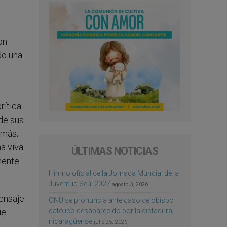
on
do una
rítica
de sus
emás;
a viva
ÚLTIMAS NOTICIAS
mente
Himno oficial de la Jornada Mundial de la
Juventud Seúl 2027
agosto 3, 2026
mensaje
ONU se pronuncia ante caso de obispo
católico desaparecido por la dictadura
ue
nicaragüense
julio 25, 2026