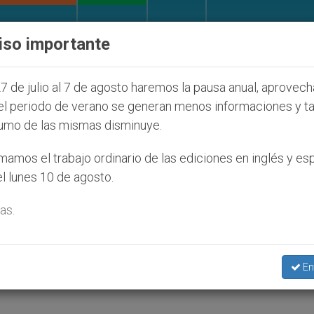
IGLESIA Y MUNDO
DOCUMENTOS
DONATIVOS
iso importante
 judíos que afecta a cristianos (y no sólo) en Tierra
7 de julio al 7 de agosto haremos la pausa anual, aprovec
el periodo de verano se generan menos informaciones y t
umo de las mismas disminuye.
atar
amos el trabajo ordinario de las ediciones en inglés y es
l lunes 10 de agosto.
as.
eve Premios Óscar este domingo
En
DAD