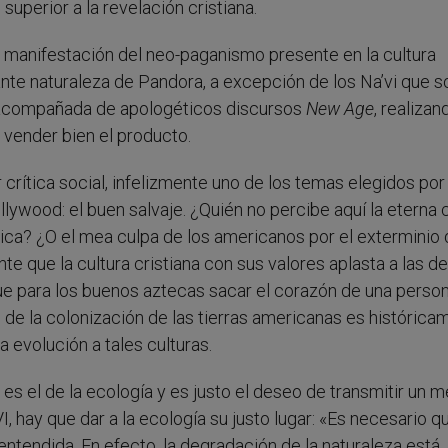
superior a la revelación cristiana.
 manifestación del neo-paganismo presente en la cultura
ante naturaleza de Pandora, a excepción de los Na’vi que s
e acompañada de apologéticos discursos
New Age
, realizan
vender bien el producto.
crítica social, infelizmente uno de los temas elegidos por
ywood: el buen salvaje. ¿Quién no percibe aquí la eterna c
ica? ¿O el mea culpa de los americanos por el exterminio 
te que la cultura cristiana con sus valores aplasta a las d
e para los buenos aztecas sacar el corazón de una person
s de la colonización de las tierras americanas es histórica
a evolución a tales culturas.
 es el de la ecología y es justo el deseo de transmitir un 
 hay que dar a la ecología su justo lugar: «Es necesario q
ntendida. En efecto, la degradación de la naturaleza está