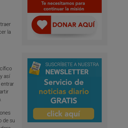
traer
er la
cífico
y así
 entrar
artir
.
iones
do de su