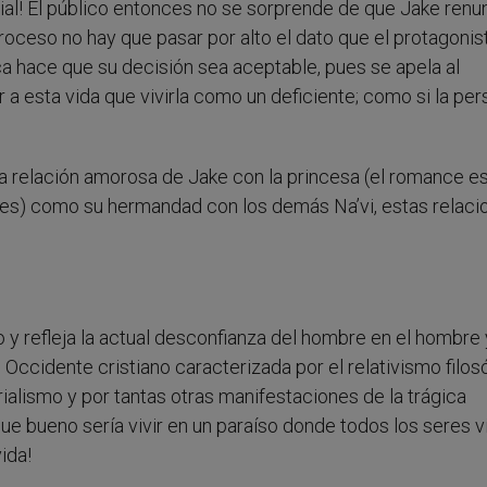
al! El público entonces no se sorprende de que Jake renu
proceso no hay que pasar por alto el dato que el protagonis
ica hace que su decisión sea aceptable, pues se apela al
a esta vida que vivirla como un deficiente; como si la pe
 la relación amorosa de Jake con la princesa (el romance e
es) como su hermandad con los demás Na’vi, estas relaci
y refleja la actual desconfianza del hombre en el hombre 
el Occidente cristiano caracterizada por el relativismo filos
rialismo y por tantas otras manifestaciones de la trágica
ue bueno sería vivir en un paraíso donde todos los seres v
ida!