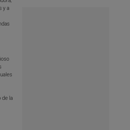
ndora,
s y a
ondas
gioso
s
tuales
 de la