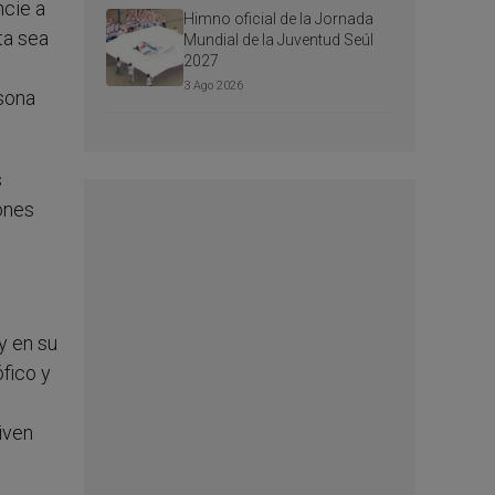
ncie a
Himno oficial de la Jornada
ta sea
Mundial de la Juventud Seúl
2027
3 Ago 2026
rsona
s
ones
y en su
ófico y
iven