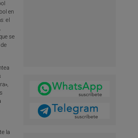
bol
rbol en
s: el
,
 que se
 de
antea
s
ra»,
es
a
te la