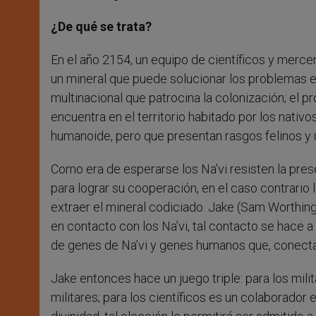
¿De qué se trata?
En el año 2154, un equipo de científicos y merce
un mineral que puede solucionar los problemas e
multinacional que patrocina la colonización; el 
encuentra en el territorio habitado por los nativo
humanoide, pero que presentan rasgos felinos y 
Como era de esperarse los Na’vi resisten la pres
para lograr su cooperación, en el caso contrario l
extraer el mineral codiciado. Jake (Sam Worthingt
en contacto con los Na’vi, tal contacto se hace a 
de genes de Na’vi y genes humanos que, conectad
Jake entonces hace un juego triple: para los mili
militares; para los científicos es un colaborador 