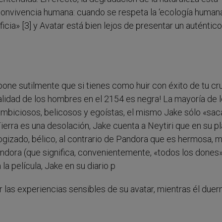
convivencia humana: cuando se respeta la ‘ecología humana’
cia» [3] y Avatar está bien lejos de presentar un auténtico
ne sutilmente que si tienes como huir con éxito de tu cr
realidad de los hombres en el 2154 es negra! La mayoría de 
mbiciosos, belicosos y egoístas, el mismo Jake sólo «sac
Tierra es una desolación, Jake cuenta a Neytiri que en su p
ogizado, bélico, al contrario de Pandora que es hermosa, 
Pandora (que significa, convenientemente, «todos los dones
la película, Jake en su diario p
ser las experiencias sensibles de su avatar, mientras él due