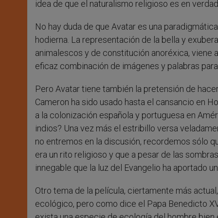
idea de que el naturalismo religioso es en verdad 
No hay duda de que Avatar es una paradigmática
hodierna. La representación de la bella y exuber
animalescos y de constitución anoréxica, vien
eficaz combinación de imágenes y palabras para 
Pero Avatar tiene también la pretensión de hacer 
Cameron ha sido usado hasta el cansancio en Holl
a la colonización española y portuguesa en Amér
indios? Una vez más el estribillo versa veladamen
no entremos en la discusión, recordemos sólo qu
era un rito religioso y que a pesar de las sombra
innegable que la luz del Evangelio ha aportado un
Otro tema de la película, ciertamente más actual,
ecológico, pero como dice el Papa Benedicto XVI,
exista una especie de ecología del hombre bien e