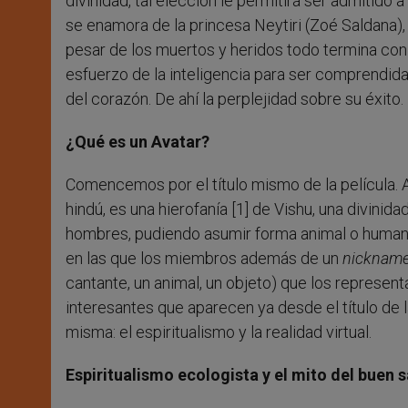
divinidad, tal elección le permitirá ser admitido 
se enamora de la princesa Neytiri (Zoé Saldana), s
pesar de los muertos y heridos todo termina con 
esfuerzo de la inteligencia para ser comprendida,
del corazón. De ahí la perplejidad sobre su éxito.
¿Qué es un Avatar?
Comencemos por el título mismo de la película. A
hindú, es una hierofanía [1] de Vishu, una divini
hombres, pudiendo asumir forma animal o humana
en las que los miembros además de un
nicknam
cantante, un animal, un objeto) que los represen
interesantes que aparecen ya desde el título de l
misma: el espiritualismo y la realidad virtual.
Espiritualismo ecologista y el mito del buen s