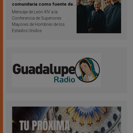
comunitaria como fuente de
inspiración y santificación
Mensaje de León XIV a la
Conferencia de Superiores
Mayores de Hombres de los
Estados Unidos