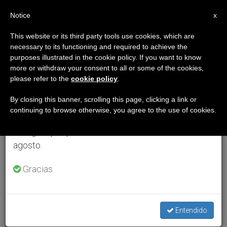
ES
Notice
×
x
Aviso importante
This website or its third party tools use cookies, which are
necessary to its functioning and required to achieve the
Del 27 de julio al 7 de agosto haremos la pausa
purposes illustrated in the cookie policy. If you want to know
anual, aprovechando que en el periodo de verano
more or withdraw your consent to all or some of the cookies,
please refer to the
cookie policy
.
se generan menos informaciones y también el
consumo de las mismas disminuye.
By closing this banner, scrolling this page, clicking a link or
continuing to browse otherwise, you agree to the use of cookies.
Retomamos el trabajo ordinario de las ediciones
en inglés y español de ZENIT el lunes 10 de
agosto.
Gracias.
Entendido