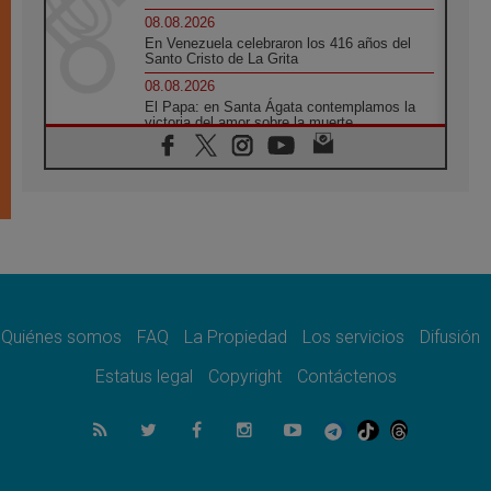
08.08.2026
En Venezuela celebraron los 416 años del
Santo Cristo de La Grita
08.08.2026
El Papa: en Santa Ágata contemplamos la
victoria del amor sobre la muerte
08.08.2026
León XIV visitará el Santuario de la Madre
del Buen Consejo de Genazzano
07.08.2026
Filipinas: el Vicariato Apostólico de Calapán
se convierte en diócesis
07.08.2026
Honduras: Los desplazados invisibles de una
crisis olvidada
Quiénes somos
FAQ
La Propiedad
Los servicios
Difusión
07.08.2026
Bokalic: "En Argentina el Papa León señalará
Estatus legal
Copyright
Contáctenos
el compromiso del cristiano"
07.08.2026
La matanza de niños en Gaza no cesa: 300
muertos en 300 días
07.08.2026
Tagle: La guerra desfigura el mundo, solo la