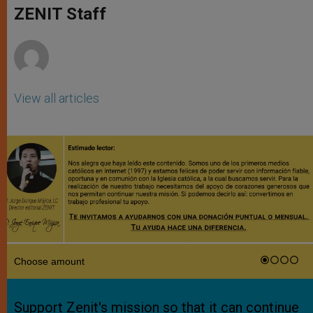
p
g
o
r
ZENIT Staff
p
e
k
r
View all articles