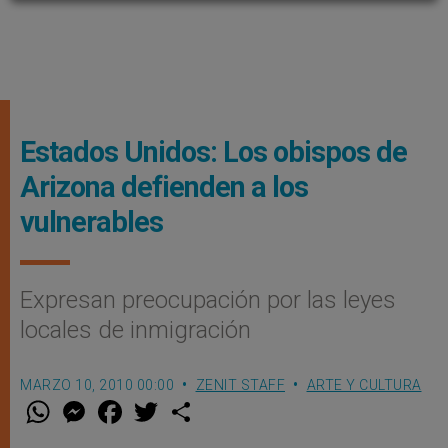
Estados Unidos: Los obispos de
Arizona defienden a los
vulnerables
Expresan preocupación por las leyes
locales de inmigración
MARZO 10, 2010 00:00
ZENIT STAFF
ARTE Y CULTURA
W
M
F
T
S
h
e
a
w
h
a
s
c
i
a