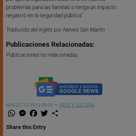
problemas para las familias o tenga un impacto
negativo en la seguridad pública”.
Traducido del inglés por Nieves San Martín
Publicaciones Relacionadas:
Publicaciones no relacionadas.
MARZO 10, 2010 00:00
ARTE Y CULTURA
W
M
F
T
S
h
e
a
w
h
a
s
c
i
a
t
s
e
t
r
Share this Entry
s
e
b
t
e
A
n
o
e