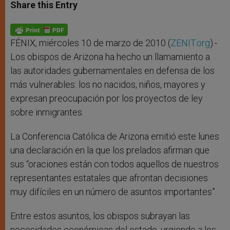
t
s
e
t
r
Share this Entry
s
e
b
t
e
A
n
o
e
p
g
o
r
p
e
k
r
FÉNIX, miércoles 10 de marzo de 2010 (
ZENIT.org
).-
Los obispos de Arizona ha hecho un llamamiento a
las autoridades gubernamentales en defensa de los
más vulnerables: los no nacidos, niños, mayores y
expresan preocupación por los proyectos de ley
sobre inmigrantes.
La Conferencia Católica de Arizona emitió este lunes
una declaración en la que los prelados afirman que
sus “oraciones están con todos aquellos de nuestros
representantes estatales que afrontan decisiones
muy difíciles en un número de asuntos importantes”.
Entre estos asuntos, los obispos subrayan las
necesidades económicas del estado, urgiendo a los