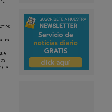
fra
r
otros.
iscana
 que
ios
ue
por