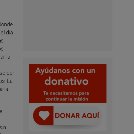
 donde
el día
as
os
ar la
ase por
os. La
aría
el
sin