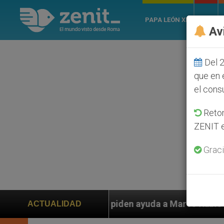
PAPA LEÓN XIV
ROMA
Av
Del 2
que en 
el cons
Retom
ZENIT e
Graci
nos piden ayuda a Marco Rubio ante persecución de col
ACTUALIDAD