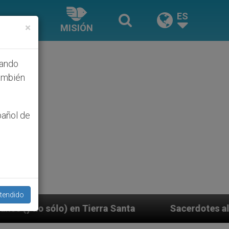
ES
×
MISIÓN
hando
ambién
pañol de
tendido
erra Santa
Sacerdotes alemanes fieles al Papa 