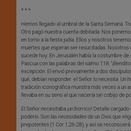
* * *
Hemos llegado al umbral de la Santa Semana. T
Otro pagó nuestra cuenta debitada. Nos ponemo
en torno a la fiesta judía. Ellos y nosotros tene
muertes que esperan ser resucitadas. Nosotros es
sucede hoy. En Jerusalén había la costumbre de d
Pascua con las palabras del salmo 118: “¡Bendito 
excepción. El envió previamente a dos discípulos
qué, debían responder: el Señor lo necesita. Un
tradición iconográfica muestra más veces a un as
llevaba en su seno al que nacería sin cobijo de po
El Señor necesitaba ¡un borrico! Detalle cargado
poderío. Son las
necesidades
de un Dios que elig
prepotentes (1 Cor 1,26-28), y así se reconocerá