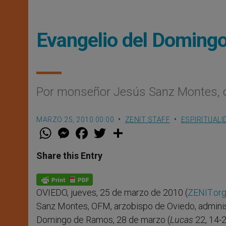
Evangelio del Doming
Por monseñor Jesús Sanz Montes, o
MARZO 25, 2010 00:00
ZENIT STAFF
ESPIRITUALI
W
M
F
T
S
h
e
a
w
h
a
s
c
i
a
t
s
e
t
r
Share this Entry
s
e
b
t
e
A
n
o
e
p
g
o
r
p
e
k
OVIEDO, jueves, 25 de marzo de 2010 (
ZENIT.or
r
Sanz Montes, OFM, arzobispo de Oviedo, adminis
Domingo de Ramos, 28 de marzo (
Lucas
22, 14-2