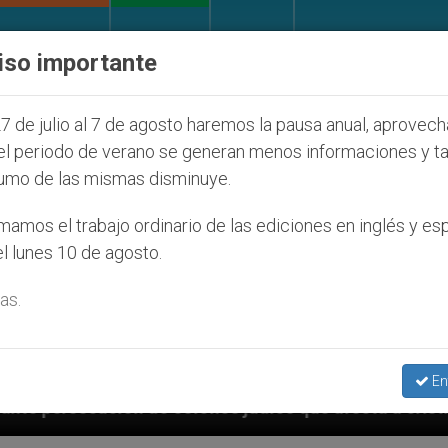
IGLESIA Y MUNDO
DOCUMENTOS
DONATIVOS
iso importante
7 de julio al 7 de agosto haremos la pausa anual, aprovec
el periodo de verano se generan menos informaciones y t
umo de las mismas disminuye.
amos el trabajo ordinario de las ediciones en inglés y es
l lunes 10 de agosto.
as.
En
onos judíos que afecta a cristianos (y no sólo) en Ti