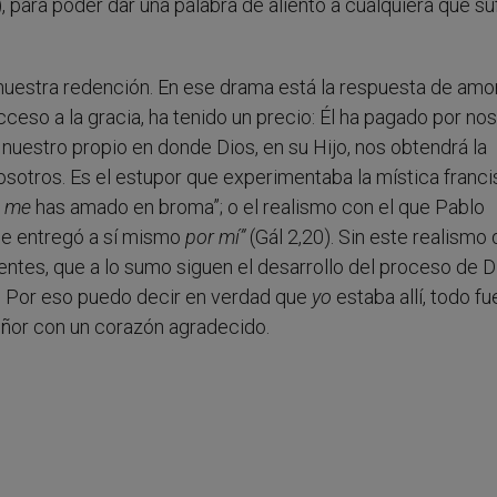
), para poder dar una palabra de aliento a cualquiera que su
nuestra redención. En ese drama está la respuesta de amo
cceso a la gracia, ha tenido un precio: Él ha pagado por nos
nuestro propio en donde Dios, en su Hijo, nos obtendrá la
osotros. Es el estupor que experimentaba la mística franc
me
has amado en broma”; o el realismo con el que Pablo
e entregó a sí mismo
por mí”
(Gál 2,20). Sin este realismo
tes, que a lo sumo siguen el desarrollo del proceso de D
ia. Por eso puedo decir en verdad que
yo
estaba allí, todo f
eñor con un corazón agradecido.