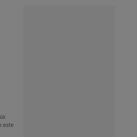
sús
e este