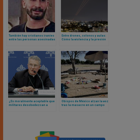
También hay cristianos iraníes
Entre drones, colonos y aulas:
entre las personas asesinadas
Cómo la violencia y la presión
y detenidas en las protestas
administrativa israelí están
callejeras
transformando la vida
palestina
¿Es moralmente aceptable que
Obispos de México alzan la voz
militares desobedezcan a
tras la masacre en un campo
Trump si pide invadir
de fútbol y el ataque a la
Groenlandia? Respuesta del ex
Catedral de Puebla
presidente de obispos
americanos