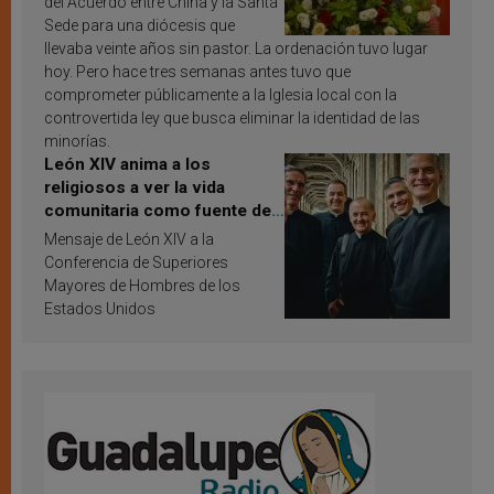
del Acuerdo entre China y la Santa
Sede para una diócesis que
llevaba veinte años sin pastor. La ordenación tuvo lugar
hoy. Pero hace tres semanas antes tuvo que
comprometer públicamente a la Iglesia local con la
controvertida ley que busca eliminar la identidad de las
minorías.
León XIV anima a los
religiosos a ver la vida
comunitaria como fuente de
inspiración y santificación
Mensaje de León XIV a la
Conferencia de Superiores
Mayores de Hombres de los
Estados Unidos