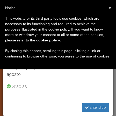
ES
Notice
×
x
Aviso importante
This website or its third party tools use cookies, which are
necessary to its functioning and required to achieve the
Del 27 de julio al 7 de agosto haremos la pausa
purposes illustrated in the cookie policy. If you want to know
El lado oscuro de la fecundación
anual, aprovechando que en el periodo de verano
more or withdraw your consent to all or some of the cookies,
please refer to the
cookie policy
.
se generan menos informaciones y también el
in vitro
consumo de las mismas disminuye.
By closing this banner, scrolling this page, clicking a link or
continuing to browse otherwise, you agree to the use of cookies.
Retomamos el trabajo ordinario de las ediciones
Observadores no católicos denuncian
en inglés y español de ZENIT el lunes 10 de
un nuevo mercado con violaciones
agosto.
éticas
Gracias.
MAYO 23, 2010 00:00
ZENIT STAFF
JUSTICIA Y PAZ
W
M
F
T
S
h
e
a
w
h
a
s
c
i
a
Entendido
t
s
e
t
r
Share this Entry
s
e
b
t
e