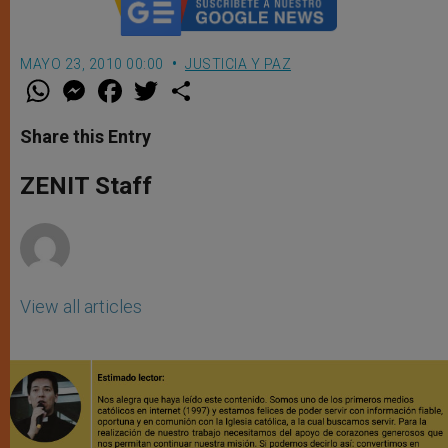
MAYO 23, 2010 00:00
JUSTICIA Y PAZ
W
M
F
T
S
h
e
a
w
h
a
s
c
i
a
t
s
e
t
r
Share this Entry
s
e
b
t
e
A
n
o
e
p
g
o
r
ZENIT Staff
p
e
k
r
View all articles