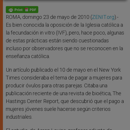
A
n
o
e
p
g
o
r
p
e
k
r
ROMA, domingo 23 de mayo de 2010 (
ZENIT.org
).-
Es bien conocida la oposición de la Iglesia católica a
la fecundación in vitro (IVF), pero, hace poco, algunas
de estas prácticas están siendo cuestionadas
incluso por observadores que no se reconocen en la
enseñanza católica.
Un artículo publicado el 10 de mayo en el New York
Times consideraba el tema de pagar a mujeres para
producir óvulos para otras parejas. Citaba una
publicación reciente de una revista de bioética, The
Hastings Center Report, que descubrió que el pago a
mujeres jóvenes suele hacerse según criterios
industriales.