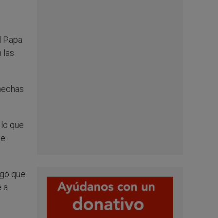
el Papa
 las
 hechas
 lo que
de
lgo que
e a