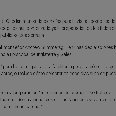
g
).- Quedan menos de cien días para la visita apostólica d
scopales han comenzado ya la preparación de los fieles en
n públicos esta semana.
papal, monseñor Andrew Summersgill, en unas declaraciones
encia Episcopal de Inglaterra y Gales.
para las parroquias, para facilitar la preparación del viaje:
s actos, o incluso cómo celebrar en esos días si no se pue
 una preparación “en términos de oración”: “se trata de a
fueron a Roma a principios de año: ‘animad a vuestra gent
a comunidad católica’”.