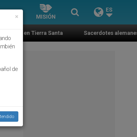
ES
×
MISIÓN
a Santa
Sacerdotes alemanes fieles al Papa con
hando
ambién
pañol de
tendido