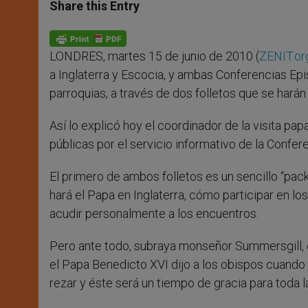
t
s
e
t
r
Share this Entry
s
e
b
t
e
A
n
o
e
p
g
o
r
p
e
k
LONDRES, martes 15 de junio de 2010 (
ZENIT.or
r
a Inglaterra y Escocia, y ambas Conferencias Epi
parroquias, a través de dos folletos que se hará
Así lo explicó hoy el coordinador de la visita 
públicas por el servicio informativo de la Confer
El primero de ambos folletos es un sencillo “pack” 
hará el Papa en Inglaterra, cómo participar en lo
acudir personalmente a los encuentros.
Pero ante todo, subraya monseñor Summersgill, es
el Papa Benedicto XVI dijo a los obispos cuando 
rezar y éste será un tiempo de gracia para toda l