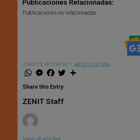
Publicaciones Relacionadas:
Publicaciones no relacionadas.
JUNIO 15, 2010 00:00
ARTE Y CULTURA
W
M
F
T
S
h
e
a
w
h
a
s
c
i
a
t
s
e
t
r
Share this Entry
s
e
b
t
e
A
n
o
e
p
g
o
r
ZENIT Staff
p
e
k
r
View all articles