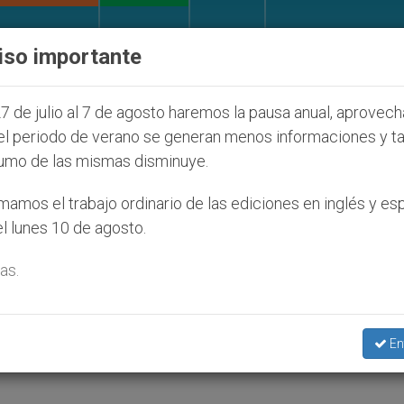
IGLESIA Y MUNDO
DOCUMENTOS
DONATIVOS
iso importante
s judíos que afecta a cristianos (y no sólo) en Tierr
7 de julio al 7 de agosto haremos la pausa anual, aprovec
el periodo de verano se generan menos informaciones y t
umo de las mismas disminuye.
rás para la visita del Papa
amos el trabajo ordinario de las ediciones en inglés y es
l lunes 10 de agosto.
as.
nformativos en todo el país
En
RA