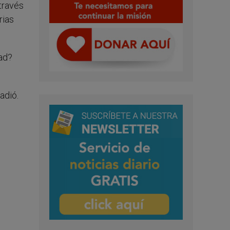
 través
rias
dad?
adió.