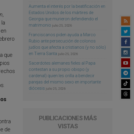
Aumenta el interés por la beatificación en
Estados Unidos de los mártires de
in
,
Georgia que murieron defendiendo el
 la
matrimonio
julio 25, 2026
 en
Franciscanos piden ayuda a Marco
febrero
Rubio ante persecución de colonos
judíos que afecta a cristianos (y no sólo)
en Tierra Santa
ba que
julio 25, 2026
pios
Sacerdotes alemanes fieles al Papa
contestan a su propio obispo (y
erechos
cardenal) quien les orilla a bendecir
parejas del mismo sexo en importante
s.
diócesis
julio 25, 2026
sos
PUBLICACIONES MÁS
ontra
VISTAS
te de