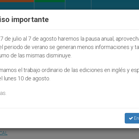
IGLESIA Y MUNDO
DOCUMENTOS
DONATIVOS
iso importante
judíos que afecta a cristianos (y no sólo) en Tierra 
7 de julio al 7 de agosto haremos la pausa anual, aprovec
el periodo de verano se generan menos informaciones y t
umo de las mismas disminuye.
cia y la dignidad de la
amos el trabajo ordinario de las ediciones en inglés y es
l lunes 10 de agosto.
as.
 Rafael Navarro-Valls
En
OCAL