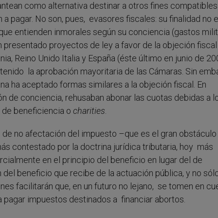
lantean como alternativa destinar a otros fines compatible
 a pagar. No son, pues, evasores fiscales: su finalidad no 
os que entienden inmorales según su conciencia (gastos milit
n presentado proyectos de ley a favor de la objeción fiscal
a, Reino Unido Italia y España (éste último en junio de 20
btenido la aprobación mayoritaria de las Cámaras. Sin emb
a ha aceptado formas similares a la objeción fiscal. En
ón de conciencia, rehusaban abonar las cuotas debidas a l
s de beneficiencia o
charities
.
ipio de no afectación del impuesto –que es el gran obstáculo
más contestado por la doctrina jurídica tributaria, hoy más
ialmente en el principio del beneficio en lugar del de
del beneficio que recibe de la actuación pública, y no sól
s facilitarán que, en un futuro no lejano, se tomen en cu
 a pagar impuestos destinados a financiar abortos.