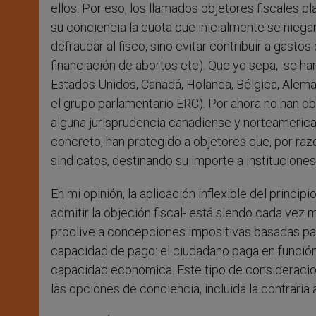
ellos. Por eso, los llamados objetores fiscales p
su conciencia la cuota que inicialmente se niegan
defraudar al fisco, sino evitar contribuir a gast
financiación de abortos etc). Que yo sepa, se ha
Estados Unidos, Canadá, Holanda, Bélgica, Alemani
el grupo parlamentario ERC). Por ahora no han o
alguna jurisprudencia canadiense y norteamerican
concreto, han protegido a objetores que, por raz
sindicatos, destinando su importe a institucione
En mi opinión, la aplicación inflexible del princ
admitir la objeción fiscal- está siendo cada vez 
proclive a concepciones impositivas basadas parc
capacidad de pago: el ciudadano paga en función 
capacidad económica. Este tipo de consideracione
las opciones de conciencia, incluida la contraria