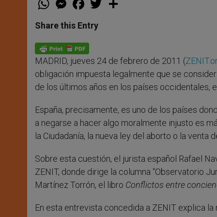
h
e
a
w
h
a
s
c
i
a
t
s
e
t
r
Share this Entry
s
e
b
t
e
A
n
o
e
p
g
o
r
p
e
k
MADRID, jueves 24 de febrero de 2011 (
ZENIT.o
r
obligación impuesta legalmente que se considera 
de los últimos años en los países occidentales,
España, precisamente, es uno de los países dond
a negarse a hacer algo moralmente injusto es má
la Ciudadanía, la nueva ley del aborto o la venta de
Sobre esta cuestión, el jurista español Rafael N
ZENIT, donde dirige la columna “Observatorio Jurí
Martínez Torrón, el libro
Conflictos entre concienc
En esta entrevista concedida a ZENIT explica la 