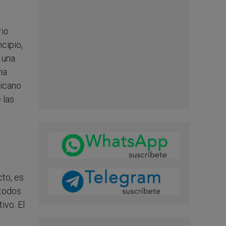
rio
cipio,
e una
na
ricano
 las
cto, es
 todos
ivo. El