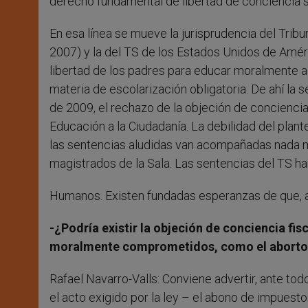
derecho fundamental de libertad de conciencia 
En esa línea se mueve la jurisprudencia del Tr
2007) y la del TS de los Estados Unidos de Amér
libertad de los padres para educar moralmente a 
materia de escolarización obligatoria. De ahí la 
de 2009, el rechazo de la objeción de concienci
Educación a la Ciudadanía. La debilidad del pla
las sentencias aludidas van acompañadas nada me
magistrados de la Sala. Las sentencias del TS han
Humanos. Existen fundadas esperanzas de que, al
-¿Podría existir la objeción de conciencia fis
moralmente comprometidos, como el aborto
Rafael Navarro-Valls: Conviene advertir, ante todo
el acto exigido por la ley – el abono de impuesto