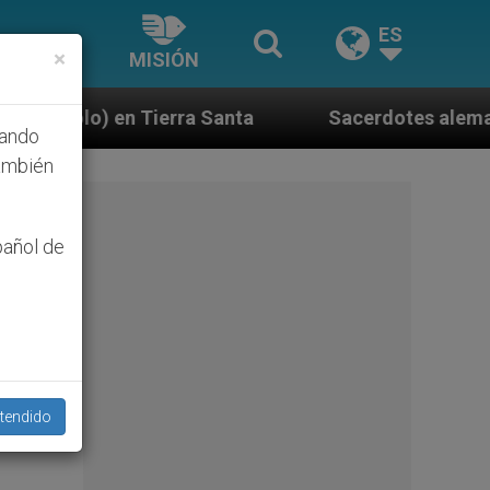
ES
×
MISIÓN
Santa
Sacerdotes alemanes fieles al Papa contes
hando
ambién
pañol de
tendido