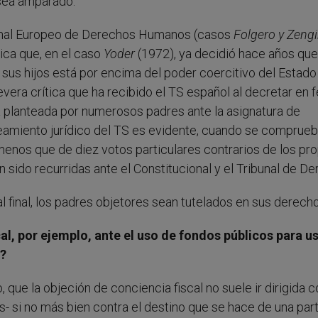
sea amparado.
ibunal Europeo de Derechos Humanos (casos
Folgero y Zeng
ica que, en el caso
Yoder
(1972), ya decidió hace años que
sus hijos está por encima del poder coercitivo del Estado
severa crítica que ha recibido el TS español al decretar en 
a planteada por numerosos padres ante la asignatura de
nteamiento jurídico del TS es evidente, cuando se comprue
nos que de diez votos particulares contrarios de los pro
 sido recurridas ante el Constitucional y el Tribunal de D
 final, los padres objetores sean tutelados en sus derecho
cal, por ejemplo, ante el uso de fondos públicos para u
?
, que la objeción de conciencia fiscal no suele ir dirigida c
s- si no más bien contra el destino que se hace de una par