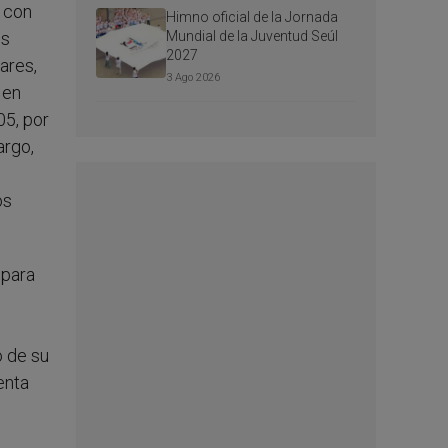
s con
Himno oficial de la Jornada
Mundial de la Juventud Seúl
es
2027
ares,
3 Ago 2026
 en
05, por
argo,
os
 para
o de su
enta