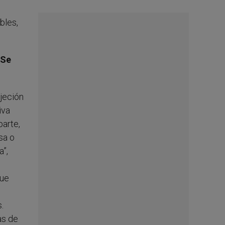
bles,
¿Se
jeción
iva
arte,
sa o
”,
que
.
as de