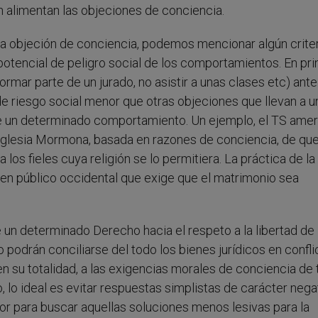
n alimentan las objeciones de conciencia.
e la objeción de conciencia, podemos mencionar algún crite
 potencial de peligro social de los comportamientos. En prin
formar parte de un jurado, no asistir a unas clases etc) ant
e riesgo social menor que otras objeciones que llevan a u
hibe un determinado comportamiento. Un ejemplo, el TS ame
 Iglesia Mormona, basada en razones de conciencia, de que
 los fieles cuya religión se lo permitiera. La práctica de la
rden público occidental que exige que el matrimonio sea
e un determinado Derecho hacia el respeto a la libertad de
podrán conciliarse del todo los bienes jurídicos en confli
 en su totalidad, a las exigencias morales de conciencia de
, lo ideal es evitar respuestas simplistas de carácter negat
dor para buscar aquellas soluciones menos lesivas para la