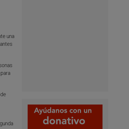
nte una
tantes
rsonas
 para
 de
egunda