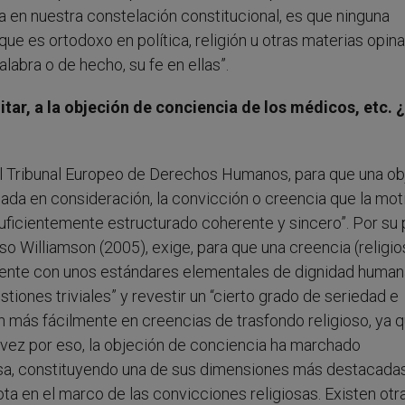
ija en nuestra constelación constitucional, es que ninguna
que es ortodoxo en política, religión u otras materias opina
labra o de hecho, su fe en ellas”.
litar, a la objeción de conciencia de los médicos, etc. 
el Tribunal Europeo de Derechos Humanos, para que una ob
da en consideración, la convicción o creencia que la mot
icientemente estructurado coherente y sincero”. Por su p
so Williamson (2005), exige, para que una creencia (religio
rente con unos estándares elementales de dignidad humana
tiones triviales” y revestir un “cierto grado de seriedad e
n más fácilmente en creencias de trasfondo religioso, ya 
 vez por eso, la objeción de conciencia ha marchado
giosa, constituyendo una de sus dimensiones más destacadas
ota en el marco de las convicciones religiosas. Existen otr