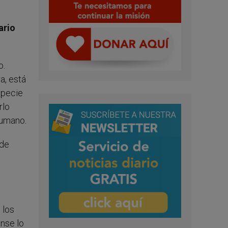
ario
o.
a, está
specie
rlo
humano.
 de
 los
nse lo