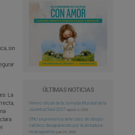
ca, sin
segurar
ÚLTIMAS NOTICIAS
es. La
rrecta,
Himno oficial de la Jornada Mundial de la
Juventud Seúl 2027
agosto 3, 2026
una
clara
ONU se pronuncia ante caso de obispo
católico desaparecido por la dictadura
el
nicaragüense
julio 25, 2026