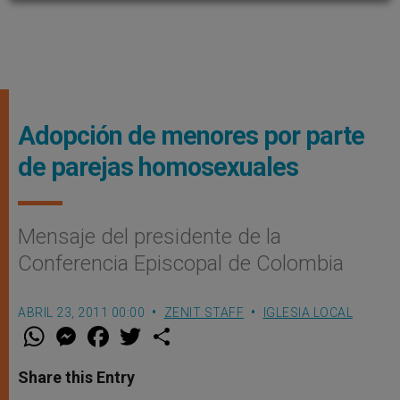
Adopción de menores por parte
de parejas homosexuales
Mensaje del presidente de la
Conferencia Episcopal de Colombia
ABRIL 23, 2011 00:00
ZENIT STAFF
IGLESIA LOCAL
W
M
F
T
S
h
e
a
w
h
a
s
c
i
a
t
s
e
t
r
Share this Entry
s
e
b
t
e