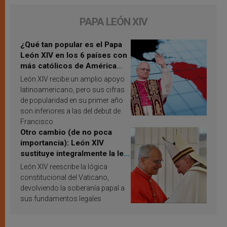
PAPA LEÓN XIV
¿Qué tan popular es el Papa
León XIV en los 6 países con
más católicos de América
Latina en 2026? Publican
León XIV recibe un amplio apoyo
resultados de investigación
latinoamericano, pero sus cifras
de popularidad en su primer año
son inferiores a las del debut de
Francisco
Otro cambio (de no poca
importancia): León XIV
sustituye integralmente la ley
vaticana de Papa Francisco
León XIV reescribe la lógica
constitucional del Vaticano,
devolviendo la soberanía papal a
sus fundamentos legales