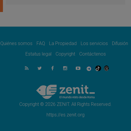
firma»
08.08.2026
En Venezuela celebraron los 416 años del
Santo Cristo de La Grita
08.08.2026
El Papa: en Santa Ágata contemplamos la
victoria del amor sobre la muerte
Quiénes somos
FAQ
La Propiedad
Los servicios
Difusión
08.08.2026
León XIV visitará el Santuario de la Madre
Estatus legal
Copyright
Contáctenos
del Buen Consejo de Genazzano
07.08.2026
Filipinas: el Vicariato Apostólico de Calapán
se convierte en diócesis
07.08.2026
Honduras: Los desplazados invisibles de una
crisis olvidada
Copyright © 2026 ZENIT. All Rights Reserved.
https://es.zenit.org