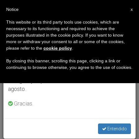
ES
Notice
×
x
Aviso importante
This website or its third party tools use cookies, which are
necessary to its functioning and required to achieve the
Del 27 de julio al 7 de agosto haremos la pausa
purposes illustrated in the cookie policy. If you want to know
anual, aprovechando que en el periodo de verano
more or withdraw your consent to all or some of the cookies,
please refer to the
cookie policy
.
se generan menos informaciones y también el
consumo de las mismas disminuye.
By closing this banner, scrolling this page, clicking a link or
continuing to browse otherwise, you agree to the use of cookies.
Retomamos el trabajo ordinario de las ediciones
en inglés y español de ZENIT el lunes 10 de
agosto.
Gracias.
Entendido