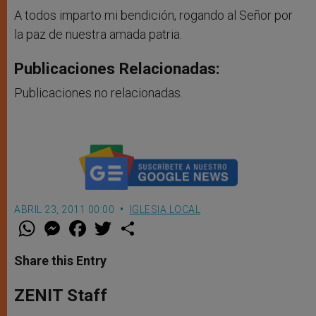
A todos imparto mi bendición, rogando al Señor por
la paz de nuestra amada patria.
Publicaciones Relacionadas:
Publicaciones no relacionadas.
ABRIL 23, 2011 00:00
IGLESIA LOCAL
W
M
F
T
S
h
e
a
w
h
a
s
c
i
a
t
s
e
t
r
Share this Entry
s
e
b
t
e
A
n
o
e
p
g
o
r
ZENIT Staff
p
e
k
r