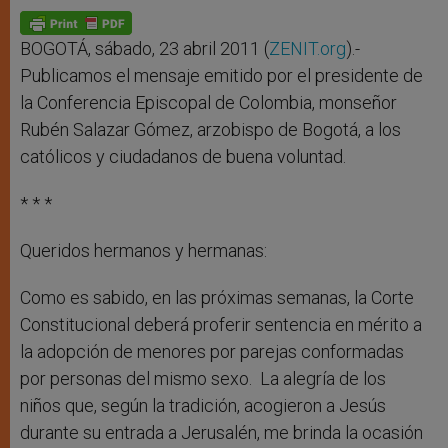
A
n
o
e
p
g
o
r
p
e
k
r
BOGOTÁ, sábado, 23 abril 2011 (
ZENIT.org
).-
Publicamos el mensaje emitido por el presidente de
la Conferencia Episcopal de Colombia, monseñor
Rubén Salazar Gómez, arzobispo de Bogotá, a los
católicos y ciudadanos de buena voluntad.
* * *
Queridos hermanos y hermanas:
Como es sabido, en las próximas semanas, la Corte
Constitucional deberá proferir sentencia en mérito a
la adopción de menores por parejas conformadas
por personas del mismo sexo. La alegría de los
niños que, según la tradición, acogieron a Jesús
durante su entrada a Jerusalén, me brinda la ocasión