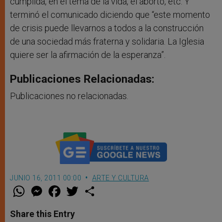
cumplida, en el tema de la vida, el aborto, etc. Y
terminó el comunicado diciendo que “este momento
de crisis puede llevarnos a todos a la construcción
de una sociedad más fraterna y solidaria. La Iglesia
quiere ser la afirmación de la esperanza”.
Publicaciones Relacionadas:
Publicaciones no relacionadas.
JUNIO 16, 2011 00:00
ARTE Y CULTURA
W
M
F
T
S
h
e
a
w
h
a
s
c
i
a
t
s
e
t
r
Share this Entry
s
e
b
t
e