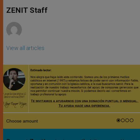
A
n
o
e
p
g
o
r
ZENIT Staff
p
e
k
r
View all articles