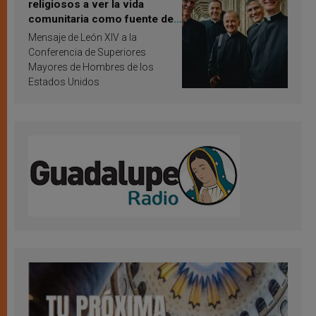
religiosos a ver la vida
comunitaria como fuente de
inspiración y santificación
Mensaje de León XIV a la
Conferencia de Superiores
Mayores de Hombres de los
Estados Unidos