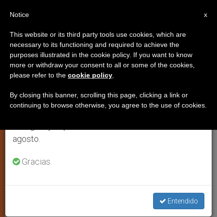
ES
Notice
×
x
Aviso importante
This website or its third party tools use cookies, which are
necessary to its functioning and required to achieve the
Del 27 de julio al 7 de agosto haremos la pausa
purposes illustrated in the cookie policy. If you want to know
Portugal: En la crisis, fraternidad
anual, aprovechando que en el periodo de verano
more or withdraw your consent to all or some of the cookies,
please refer to the
cookie policy
.
se generan menos informaciones y también el
y solidaridad
consumo de las mismas disminuye.
By closing this banner, scrolling this page, clicking a link or
continuing to browse otherwise, you agree to the use of cookies.
Retomamos el trabajo ordinario de las ediciones
Los obispos llaman a redefinir la Unión
en inglés y español de ZENIT el lunes 10 de
Europea y la Zona Euro
agosto.
JUNIO 16, 2011 00:00
ZENIT STAFF
ARTE Y CULTURA
Gracias.
W
M
F
T
S
h
e
a
w
h
a
s
c
i
a
t
s
e
t
r
Share this Entry
s
e
b
t
e
Entendido
A
n
o
e
p
g
o
r