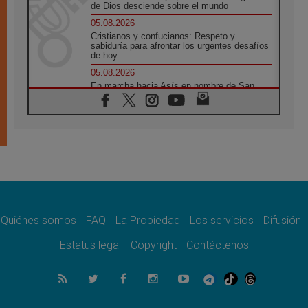
de Dios desciende sobre el mundo
05.08.2026
Cristianos y confucianos: Respeto y
sabiduría para afrontar los urgentes desafíos
de hoy
05.08.2026
En marcha hacia Asís en nombre de San
Francisco, a la espera de León
05.08.2026
Venezuela, Padre Pagniello: "En medio del
dolor, una Iglesia que no se rinde"
05.08.2026
La Fuerza del "Círculo de Héroes" con el
Papa en la Audiencia General
05.08.2026
Nuncio en Ucrania: Preocupa escuchar a
quienes bendicen la guerra
Quiénes somos
FAQ
La Propiedad
Los servicios
Difusión
05.08.2026
Estatus legal
Copyright
Contáctenos
Ucrania: Ataque masivo en Kyiv durante la
noche
05.08.2026
Colombo: "La visita del Papa a Argentina
llevará un mensaje de paz y dignidad
humana"